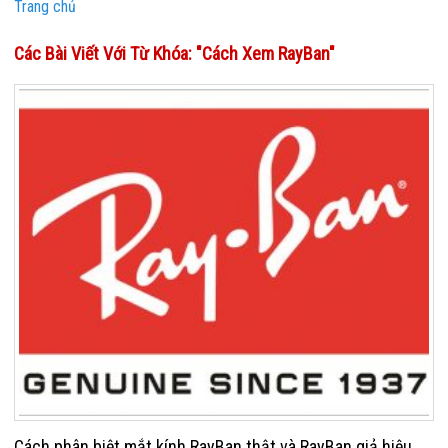
Trang chủ
Các Bài Viết Với Từ Khóa: "cách Xem RayBan"
Cách phân biệt mắt kính RayBan thật và RayBan giả hiệu