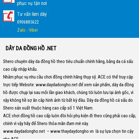
phục vụ tận nơi
Tư vấn làm dây
0906885622
Zalo - Viber
DÂY DA ĐỒNG HỒ .NET
Shero chuyên dây da đồng hồ theo tiêu chuẩn chính hãng, bằng da cá sấu
cao cấp nhập khẩu.
Nhằm phục vụ nhu cầu chơi đồng chính hãng thụy sỹ. ACE có thể truy cập
trực tiếp Website:
www.daydadongho.net
để xem sản phẩm, dây da đồng
hồ được chụp lại sau mỗi lần giao khách, chúng tôi luôn lưu lại ảnh gốc, vì
vậy không hề sợ ăn cắp hình ảnh từ bất kỳ đâu.
Dây da đồng hồ cá sấu do
Shero sản xuất thuộc hàng cao cấp số 1 Việt Nam.
ACE chơi đồng hồ cao cấp luôn đòi hỏi phụ kiện đi theo cũng phải cao cấp,
chính vì vậy hãy để Shero thỏa mãn đam mê này.
www.daydadongho.net
–
www.thaydaydongho.vn
là sự lựa chọn tin cậy