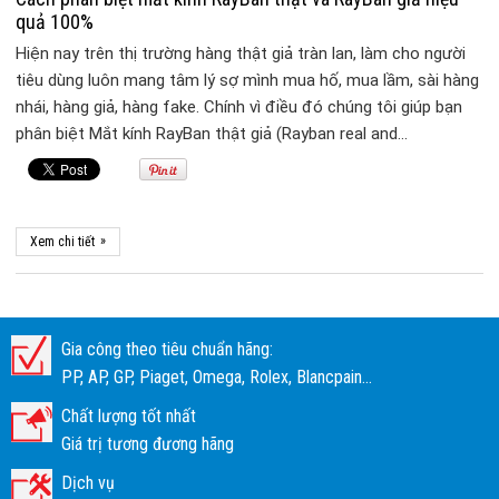
quả 100%
Hiện nay trên thị trường hàng thật giả tràn lan, làm cho người
tiêu dùng luôn mang tâm lý sợ mình mua hố, mua lầm, sài hàng
nhái, hàng giả, hàng fake. Chính vì điều đó chúng tôi giúp bạn
phân biệt Mắt kính RayBan thật giả (Rayban real and…
»
Xem chi tiết
Gia công theo tiêu chuẩn hãng:
PP, AP, GP, Piaget, Omega, Rolex, Blancpain...
Chất lượng tốt nhất
Giá trị tương đương hãng
Dịch vụ