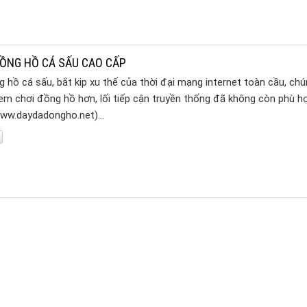
ỒNG HỒ CÁ SẤU CAO CẤP
hồ cá sấu, bắt kip xu thế của thời đại mạng internet toàn cầu, chú
 em chơi đồng hồ hơn, lối tiếp cận truyền thống đã không còn phù hợ
www.daydadongho.net)…