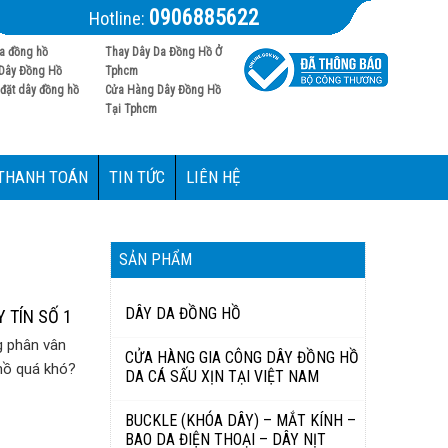
0906885622
Hotline:
a đồng hồ
Thay Dây Da Đồng Hồ Ở
Dây Đồng Hồ
Tphcm
đặt dây đồng hồ
Cửa Hàng Dây Đồng Hồ
Tại Tphcm
 THANH TOÁN
TIN TỨC
LIÊN HỆ
SẢN PHẨM
DÂY DA ĐỒNG HỒ
 TÍN SỐ 1
g phân vân
CỬA HÀNG GIA CÔNG DÂY ĐỒNG HỒ
hồ quá khó?
DA CÁ SẤU XỊN TẠI VIỆT NAM
BUCKLE (KHÓA DÂY) – MẮT KÍNH –
BAO DA ĐIỆN THOẠI – DÂY NỊT