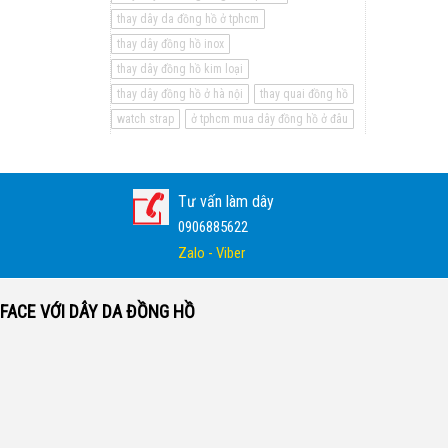
thay dây da đồng hồ ở tphcm
thay dây đồng hồ inox
thay dây đồng hồ kim loại
thay dây đồng hồ ở hà nội
thay quai đồng hồ
watch strap
ở tphcm mua dây đồng hồ ở đâu
Tư vấn làm dây
0906885622
Zalo - Viber
FACE VỚI DÂY DA ĐỒNG HỒ