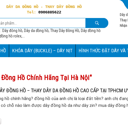
DÂY DA ĐỒNG HỒ - THAY DÂY ĐỒNG HỒ
Tel:
0906885622
Dây d
Thay 
Nhận 
 : Dây đông hồ, Dây da đồng hồ, Thay Dây Đồng Hồ, Dây đồng hồ
ồng hồ rolex,...
 HỒ
KHÓA DÂY (BUCKLE) – DÂY NỊT
HÌNH THỨC ĐẶT DÂY VÀ
g Đồng Hồ Chính Hãng Tại Hà Nội"
ÂY ĐỒNG HỒ – THAY DÂY DA ĐỒNG HỒ CAO CẤP TẠI TPHCM UY
g hồ chính hãng? đồng hồ của anh chị là loại đắt tiền? anh chị đan
m có chỗ nào làm được dây đồng hồ da như dây zin? mua dây đồng 