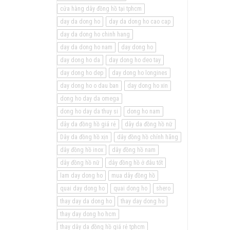
cửa hàng dây đồng hồ tại tphcm
day da dong ho
day da dong ho cao cap
day da dong ho chinh hang
day da dong ho nam
day dong ho
day dong ho da
day dong ho deo tay
day dong ho dep
day dong ho longines
day dong ho o dau ban
day dong ho xin
dong ho day da omega
dong ho day da thuy si
dong ho nam
dây da đồng hồ giá rẻ
dây da đồng hồ nữ
Dây da đồng hồ xịn
dây đồng hồ chính hãng
dây đồng hồ inox
dây đồng hồ nam
dây đồng hồ nữ
dây đồng hồ ở đâu tốt
lam day dong ho
mua dây đồng hồ
quai day dong ho
quai dong ho
shero
thay day da dong ho
thay day dong ho
thay day dong ho hcm
thay dây da đồng hồ giá rẻ tphcm