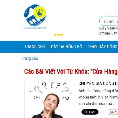
Gợi ý Search
omega, Dây đ
❤❤❤
TRANG CHỦ
DÂY DA ĐỒNG HỒ
THAY DÂY ĐỒNG
Trang chủ
Các Bài Viết Với Từ Khóa: "cửa Hàn
CHUYÊN GIA CÔNG D
Anh chị đang dùng đồn
không biết ở Việt Na
anh chị đã mua một…