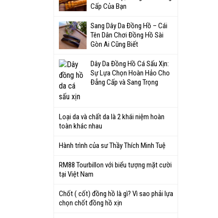
Cấp Của Bạn
Sang Dây Da Đồng Hồ – Cái
Tên Dân Chơi Đồng Hồ Sài
Gòn Ai Cũng Biết
Dây Da Đồng Hồ Cá Sấu Xịn:
Sự Lựa Chọn Hoàn Hảo Cho
Đẳng Cấp và Sang Trọng
Loại da và chất da là 2 khái niệm hoàn
toàn khác nhau
Hành trình của sư Thầy Thích Minh Tuệ
RM88 Tourbillon với biểu tượng mặt cười
tại Việt Nam
Chốt ( cốt) đồng hồ là gì? Vì sao phải lựa
chọn chốt đồng hồ xịn