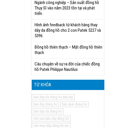
Ngành công nghiệp – Sản xuất đồng hồ
Thụy Sĩ vào năm 2023 tồn tại và phát
triển.
Hình ảnh feedback từ khách hàng thay
dây da đồng hồ cho 2 con Patek 5227 và
5396
Đồng hồ thiên thạch – Mặt đồng hồ thiên
thạch
Câu chuyện về sự ra đời của chiếc đồng
hồ Patek Philippe Nautilus
TỪ KHÓA
ban day da dong ho deo tay
ban day dong ho
ban quai dong ho
bán day da dong ho
chỗ nào bán dây đồng hồ
cần mua dây đồng hồ xịn