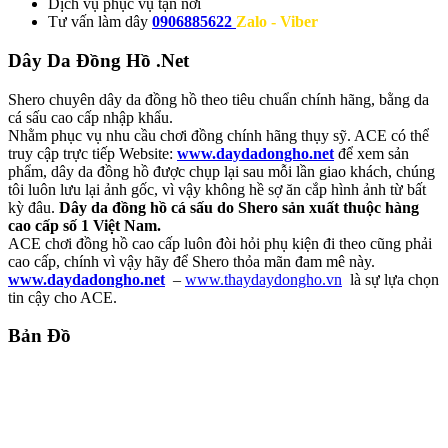
Dịch vụ
phục vụ tận nơi
Tư vấn làm dây
0906885622
Zalo - Viber
Dây Da Đồng Hồ .Net
Shero chuyên dây da đồng hồ theo tiêu chuẩn chính hãng, bằng da
cá sấu cao cấp nhập khẩu.
Nhằm phục vụ nhu cầu chơi đồng chính hãng thụy sỹ. ACE có thể
truy cập trực tiếp Website:
www.daydadongho.net
để xem sản
phẩm, dây da đồng hồ được chụp lại sau mỗi lần giao khách, chúng
tôi luôn lưu lại ảnh gốc, vì vậy không hề sợ ăn cắp hình ảnh từ bất
kỳ đâu.
Dây da đồng hồ cá sấu do Shero sản xuất thuộc hàng
cao cấp số 1 Việt Nam.
ACE chơi đồng hồ cao cấp luôn đòi hỏi phụ kiện đi theo cũng phải
cao cấp, chính vì vậy hãy để Shero thỏa mãn đam mê này.
www.daydadongho.net
–
www.thaydaydongho.vn
là sự lựa chọn
tin cậy cho ACE.
Bản Đồ