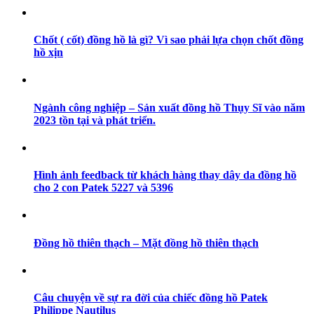
Chốt ( cốt) đồng hồ là gì? Vì sao phải lựa chọn chốt đồng
hồ xịn
Ngành công nghiệp – Sản xuất đồng hồ Thụy Sĩ vào năm
2023 tồn tại và phát triển.
Hình ảnh feedback từ khách hàng thay dây da đồng hồ
cho 2 con Patek 5227 và 5396
Đồng hồ thiên thạch – Mặt đồng hồ thiên thạch
Câu chuyện về sự ra đời của chiếc đồng hồ Patek
Philippe Nautilus