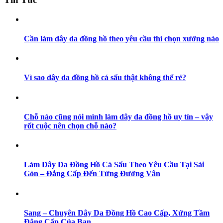
Cần làm dây da đồng hồ theo yêu cầu thì chọn xưởng nào
Vì sao dây da đồng hồ cá sấu thật không thể rẻ?
Chỗ nào cũng nói mình làm dây da đồng hồ uy tín – vậy
rốt cuộc nên chọn chỗ nào?
Làm Dây Da Đồng Hồ Cá Sấu Theo Yêu Cầu Tại Sài
Gòn – Đẳng Cấp Đến Từng Đường Vân
Sang – Chuyên Dây Da Đồng Hồ Cao Cấp, Xứng Tầm
Đẳng Cấp Của Bạn