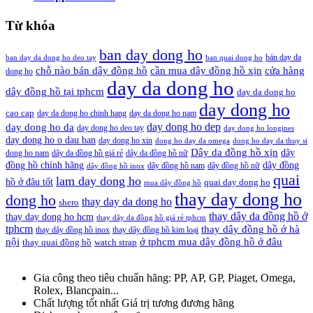
Từ khóa
ban day dong ho
bán day da
ban day da dong ho deo tay
ban quai dong ho
cần mua dây đồng hồ xịn
chỗ nào bán dây đồng hồ
cửa hàng
dong ho
day da dong ho
dây đồng hồ tại tphcm
day da dong ho
day dong ho
cao cap
day da dong ho chinh hang
day da dong ho nam
day dong ho dep
day dong ho da
day dong ho deo tay
day dong ho longines
day dong ho o dau ban
day dong ho xin
dong ho day da omega
dong ho day da thuy si
Dây da đồng hồ xịn
dây
dong ho nam
dây da đồng hồ giá rẻ
dây da đồng hồ nữ
đồng hồ chính hãng
dây đồng
dây đồng hồ nam
dây đồng hồ nữ
dây đồng hồ inox
quai
lam day dong ho
hồ ở đâu tốt
quai day dong ho
mua dây đồng hồ
thay day dong ho
dong ho
thay day da dong ho
shero
thay dây da đồng hồ ở
thay day dong ho hcm
thay dây da đồng hồ giá rẻ tphcm
tphcm
thay dây đồng hồ ở hà
thay dây đồng hồ inox
thay dây đồng hồ kim loại
nội
ở tphcm mua dây đồng hồ ở đâu
thay quai đồng hồ
watch strap
Gia công theo tiêu chuẩn hãng:
PP, AP, GP, Piaget, Omega,
Rolex, Blancpain...
Chất lượng tốt nhất
Giá trị tương đương hãng