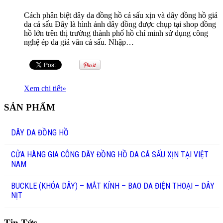
Cách phân biệt dây da đồng hồ cá sấu xịn và dây đồng hồ giả
da cá sấu Đây là hình ảnh dây đồng được chụp tại shop đồng
hồ lớn trên thị trường thành phố hồ chí minh sử dụng công
nghệ ép da giả vân cá sấu. Nhập…
Xem chi tiết
»
SẢN PHẨM
DÂY DA ĐỒNG HỒ
CỬA HÀNG GIA CÔNG DÂY ĐỒNG HỒ DA CÁ SẤU XỊN TẠI VIỆT
NAM
BUCKLE (KHÓA DÂY) – MẮT KÍNH – BAO DA ĐIỆN THOẠI – DÂY
NỊT
Tin Tức