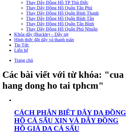
Thay Dây Đồng Hồ TP Thủ Đức
Thay Dây Đồng Hồ Quận Tân Phú
Thay Dây Đồng Hồ Quận Bình Thạnh
Thay Dây Đồng Hồ Quận Bình Tân
Thay Dây Đồng Hồ Quận Tân Bình
Thay Dây Đồng Hồ Quận Phú Nhuận
Khóa dây (Buckle) – Dây nịt
Hình thức đặt dây và thanh toán
Tin Tức
Liên hệ
Trang chủ
Các bài viết với từ khóa: "cua
hang dong ho tai tphcm"
CÁCH PHÂN BIỆT DÂY DA ĐỒNG
HỒ CÁ SẤU XỊN VÀ DÂY ĐỒNG
HỒ GIẢ DA CÁ SẤU