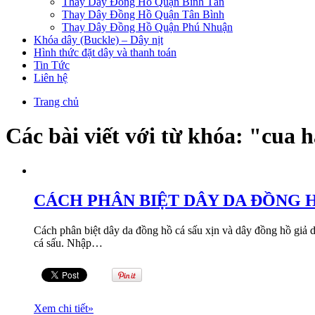
Thay Dây Đồng Hồ Quận Bình Tân
Thay Dây Đồng Hồ Quận Tân Bình
Thay Dây Đồng Hồ Quận Phú Nhuận
Khóa dây (Buckle) – Dây nịt
Hình thức đặt dây và thanh toán
Tin Tức
Liên hệ
Trang chủ
Các bài viết với từ khóa: "cua 
CÁCH PHÂN BIỆT DÂY DA ĐỒNG H
Cách phân biệt dây da đồng hồ cá sấu xịn và dây đồng hồ giả d
cá sấu. Nhập…
Xem chi tiết
»