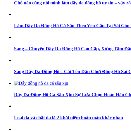
Chỗ nào cũng nói mình làm dây da đồng hồ uy tín – vậy rố
Làm Dây Da Đồng Hồ Cá Sấu Theo Yêu Cầu Tại Sài Gò
Sang – Chuyên Dây Da Đồng Hồ Cao Cấp, Xứng Tầm Đẳ
Sang Dây Da Đồng Hồ – Cái Tên Dân Chơi Đồng Hồ Sài 
Dây Da Đồng Hồ Cá Sấu Xịn: Sự Lựa Chọn Hoàn Hảo Ch
Loại da và chất da là 2 khái niệm hoàn toàn khác nhau