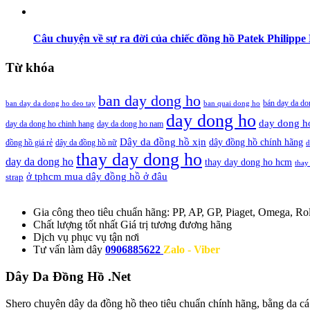
Câu chuyện về sự ra đời của chiếc đồng hồ Patek Philippe 
Từ khóa
ban day dong ho
bán day da do
ban day da dong ho deo tay
ban quai dong ho
day dong ho
day dong h
day da dong ho chinh hang
day da dong ho nam
Dây da đồng hồ xịn
dây đồng hồ chính hãng
đồng hồ giá rẻ
dây da đồng hồ nữ
d
thay day dong ho
day da dong ho
thay day dong ho hcm
thay
ở tphcm mua dây đồng hồ ở đâu
strap
Gia công theo tiêu chuẩn hãng:
PP, AP, GP, Piaget, Omega, Rol
Chất lượng tốt nhất
Giá trị tương đương hãng
Dịch vụ
phục vụ tận nơi
Tư vấn làm dây
0906885622
Zalo - Viber
Dây Da Đồng Hồ .Net
Shero chuyên dây da đồng hồ theo tiêu chuẩn chính hãng, bằng da cá