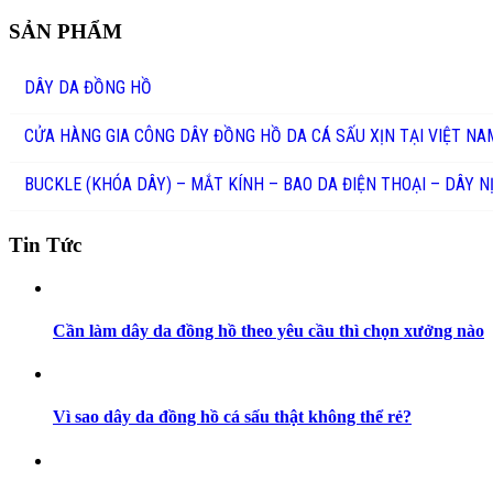
SẢN PHẨM
DÂY DA ĐỒNG HỒ
CỬA HÀNG GIA CÔNG DÂY ĐỒNG HỒ DA CÁ SẤU XỊN TẠI VIỆT NA
BUCKLE (KHÓA DÂY) – MẮT KÍNH – BAO DA ĐIỆN THOẠI – DÂY N
Tin Tức
Cần làm dây da đồng hồ theo yêu cầu thì chọn xưởng nào
Vì sao dây da đồng hồ cá sấu thật không thể rẻ?