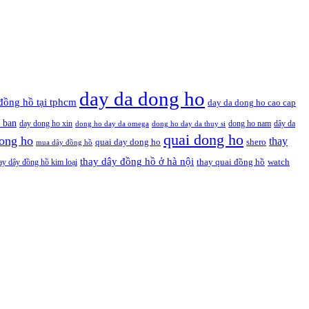
day da dong ho
đồng hồ tại tphcm
day da dong ho cao cap
 ban
day dong ho xin
dong ho nam
dây da
dong ho day da omega
dong ho day da thuy si
quai dong ho
ong ho
thay
quai day dong ho
shero
mua dây đồng hồ
thay dây đồng hồ ở hà nội
thay quai đồng hồ
ay dây đồng hồ kim loại
watch