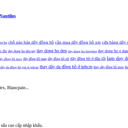
Nautilus
cần mua dây đồng hồ xịn
chỗ nào bán dây đồng hồ
cửa hàng dây 
ng ho
day dong ho dep
o da
day dong ho o dau
day dong ho deo tay
day dong ho longines
lam day d
dây đồng hồ ở đâu tốt
dây đồng hồ nam
dây đồng hồ nữ
ây đồng hồ inox
thay dây da đồng hồ ở tphcm
thay dây đồng hồ inox
th
 dây da đồng hồ giá rẻ tphcm
ex, Blancpain...
 sấu cao cấp nhập khẩu.