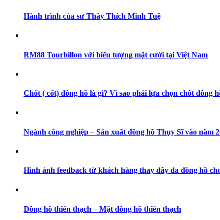
Hành trình của sư Thầy Thích Minh Tuệ
RM88 Tourbillon với biểu tượng mặt cười tại Việt Nam
Chốt ( cốt) đồng hồ là gì? Vì sao phải lựa chọn chốt đồng h
Ngành công nghiệp – Sản xuất đồng hồ Thụy Sĩ vào năm 202
Hình ảnh feedback từ khách hàng thay dây da đồng hồ cho
Đồng hồ thiên thạch – Mặt đồng hồ thiên thạch