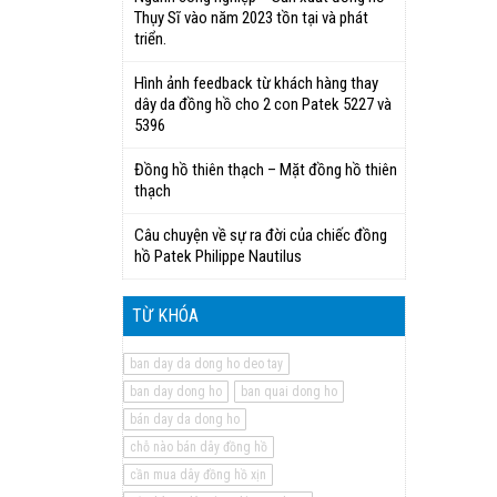
Thụy Sĩ vào năm 2023 tồn tại và phát
triển.
Hình ảnh feedback từ khách hàng thay
dây da đồng hồ cho 2 con Patek 5227 và
5396
Đồng hồ thiên thạch – Mặt đồng hồ thiên
thạch
Câu chuyện về sự ra đời của chiếc đồng
hồ Patek Philippe Nautilus
TỪ KHÓA
ban day da dong ho deo tay
ban day dong ho
ban quai dong ho
bán day da dong ho
chỗ nào bán dây đồng hồ
cần mua dây đồng hồ xịn