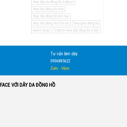
thay dây da đồng hồ ở tphcm
thay dây đồng hồ inox
thay dây đồng hồ kim loại
thay dây đồng hồ ở hà nội
thay quai đồng hồ
watch strap
ở tphcm mua dây đồng hồ ở đâu
Tư vấn làm dây
0906885622
Zalo - Viber
FACE VỚI DÂY DA ĐỒNG HỒ