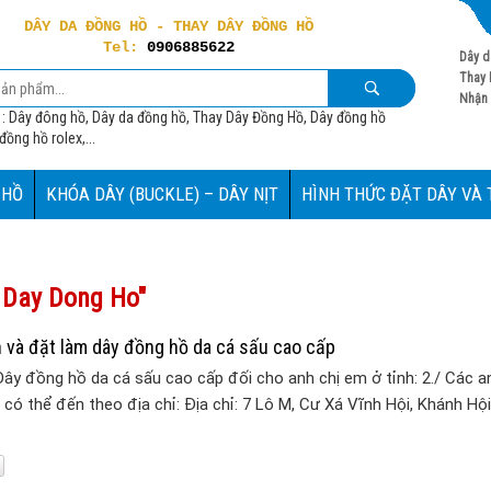
DÂY DA ĐỒNG HỒ - THAY DÂY ĐỒNG HỒ
Tel:
0906885622
Dây d
Thay 
Nhận 
 : Dây đông hồ, Dây da đồng hồ, Thay Dây Đồng Hồ, Dây đồng hồ
ồng hồ rolex,...
 HỒ
KHÓA DÂY (BUCKLE) – DÂY NỊT
HÌNH THỨC ĐẶT DÂY VÀ
p Day Dong Ho"
 và đặt làm dây đồng hồ da cá sấu cao cấp
Dây đồng hồ da cá sấu cao cấp đối cho anh chị em ở tỉnh: 2./ Các a
có thể đến theo địa chỉ: Địa chỉ: 7 Lô M, Cư Xá Vĩnh Hội, Khánh Hộ