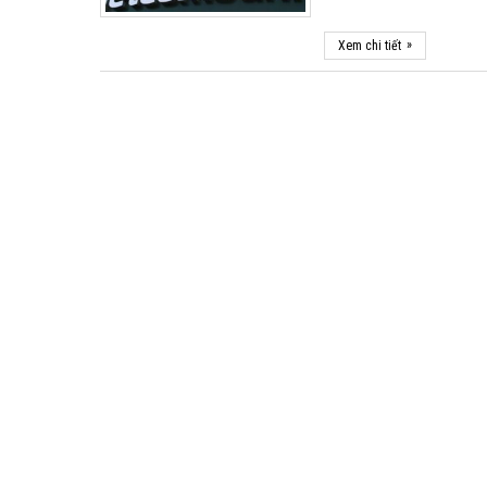
»
Xem chi tiết