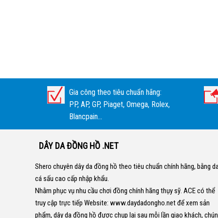
Gia công theo tiêu chuẩn hãng:
PP, AP, GP, Piaget, Omega, Rolex,
Blancpain...
DÂY DA ĐỒNG HỒ .NET
Shero chuyên dây da đồng hồ theo tiêu chuẩn chính hãng, bằng d
cá sấu cao cấp nhập khẩu.
Nhằm phục vụ nhu cầu chơi đồng chính hãng thụy sỹ. ACE có thể
truy cập trực tiếp Website:
www.daydadongho.net
để xem sản
phẩm, dây da đồng hồ được chụp lại sau mỗi lần giao khách, chú