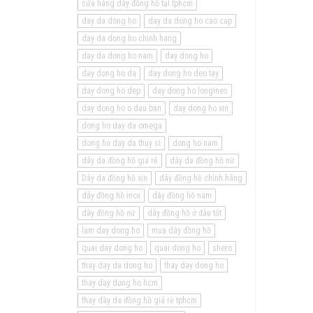
cửa hàng dây đồng hồ tại tphcm
day da dong ho
day da dong ho cao cap
day da dong ho chinh hang
day da dong ho nam
day dong ho
day dong ho da
day dong ho deo tay
day dong ho dep
day dong ho longines
day dong ho o dau ban
day dong ho xin
dong ho day da omega
dong ho day da thuy si
dong ho nam
dây da đồng hồ giá rẻ
dây da đồng hồ nữ
Dây da đồng hồ xịn
dây đồng hồ chính hãng
dây đồng hồ inox
dây đồng hồ nam
dây đồng hồ nữ
dây đồng hồ ở đâu tốt
lam day dong ho
mua dây đồng hồ
quai day dong ho
quai dong ho
shero
thay day da dong ho
thay day dong ho
thay day dong ho hcm
thay dây da đồng hồ giá rẻ tphcm