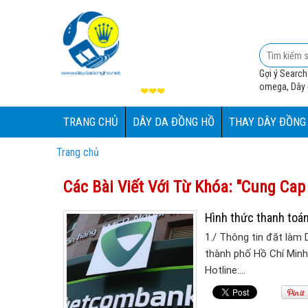
Gợi ý Search
omega, Dây đ
❤❤❤
TRANG CHỦ
DÂY DA ĐỒNG HỒ
THAY DÂY ĐỒNG
Trang chủ
Các Bài Viết Với Từ Khóa: "cung Ca
Hình thức thanh toán
1./ Thông tin đặt làm 
thành phố Hồ Chí Minh 
Hotline:…