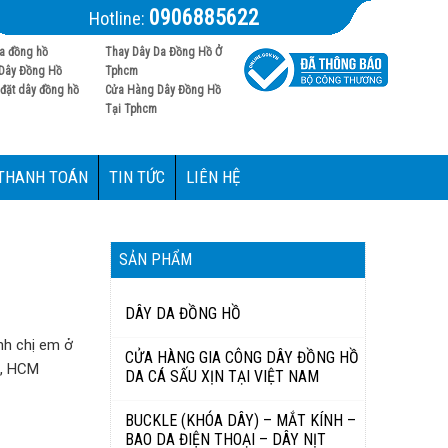
0906885622
Hotline:
a đồng hồ
Thay Dây Da Đồng Hồ Ở
Dây Đồng Hồ
Tphcm
đặt dây đồng hồ
Cửa Hàng Dây Đồng Hồ
Tại Tphcm
 THANH TOÁN
TIN TỨC
LIÊN HỆ
SẢN PHẨM
DÂY DA ĐỒNG HỒ
nh chị em ở
CỬA HÀNG GIA CÔNG DÂY ĐỒNG HỒ
i, HCM
DA CÁ SẤU XỊN TẠI VIỆT NAM
BUCKLE (KHÓA DÂY) – MẮT KÍNH –
BAO DA ĐIỆN THOẠI – DÂY NỊT