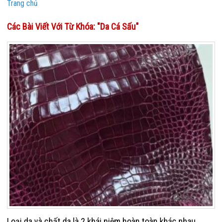
Trang chủ
Các Bài Viết Với Từ Khóa: "da Cá Sấu"
Loại da và chất da là 2 khái niệm hoàn toàn khác nhau