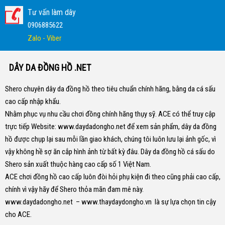
Tư vấn làm dây
0906885622
Zalo - Viber
DÂY DA ĐỒNG HỒ .NET
Shero chuyên dây da đồng hồ theo tiêu chuẩn chính hãng, bằng da cá sấu
cao cấp nhập khẩu.
Nhằm phục vụ nhu cầu chơi đồng chính hãng thụy sỹ. ACE có thể truy cập
trực tiếp Website:
www.daydadongho.net
để xem sản phẩm, dây da đồng
hồ được chụp lại sau mỗi lần giao khách, chúng tôi luôn lưu lại ảnh gốc, vì
vậy không hề sợ ăn cắp hình ảnh từ bất kỳ đâu.
Dây da đồng hồ cá sấu do
Shero sản xuất thuộc hàng cao cấp số 1 Việt Nam.
ACE chơi đồng hồ cao cấp luôn đòi hỏi phụ kiện đi theo cũng phải cao cấp,
chính vì vậy hãy để Shero thỏa mãn đam mê này.
www.daydadongho.net
–
www.thaydaydongho.vn
là sự lựa chọn tin cậy
cho ACE.