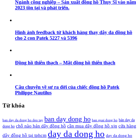
Ngành công nghiệp – Sản xuất đồng hồ Thụy Sĩ vào năm
2023 tồn tại và phát triển.
Hình ảnh feedback từ khách hàng thay dây da đồng hồ
cho 2 con Patek 5227 và 5396
Đồng hồ thiên thạch – Mặt đồng hồ thiên thạch
Câu chuyện về sự ra đời của chiếc đồng hồ Patek
Philippe Nautilus
Từ khóa
ban day dong ho
bán day da
ban day da dong ho deo tay
ban quai dong ho
cần mua dây đồng hồ xịn
chỗ nào bán dây đồng hồ
cửa hàng
dong ho
day da dong ho
dây đồng hồ tại tphcm
day da dong ho