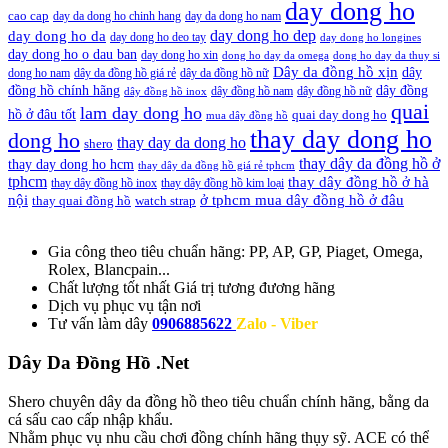
day dong ho
cao cap
day da dong ho chinh hang
day da dong ho nam
day dong ho dep
day dong ho da
day dong ho deo tay
day dong ho longines
day dong ho o dau ban
day dong ho xin
dong ho day da omega
dong ho day da thuy si
Dây da đồng hồ xịn
dây
dong ho nam
dây da đồng hồ giá rẻ
dây da đồng hồ nữ
đồng hồ chính hãng
dây đồng
dây đồng hồ nam
dây đồng hồ nữ
dây đồng hồ inox
quai
lam day dong ho
hồ ở đâu tốt
quai day dong ho
mua dây đồng hồ
thay day dong ho
dong ho
thay day da dong ho
shero
thay dây da đồng hồ ở
thay day dong ho hcm
thay dây da đồng hồ giá rẻ tphcm
tphcm
thay dây đồng hồ ở hà
thay dây đồng hồ inox
thay dây đồng hồ kim loại
nội
ở tphcm mua dây đồng hồ ở đâu
thay quai đồng hồ
watch strap
Gia công theo tiêu chuẩn hãng:
PP, AP, GP, Piaget, Omega,
Rolex, Blancpain...
Chất lượng tốt nhất
Giá trị tương đương hãng
Dịch vụ
phục vụ tận nơi
Tư vấn làm dây
0906885622
Zalo - Viber
Dây Da Đồng Hồ .Net
Shero chuyên dây da đồng hồ theo tiêu chuẩn chính hãng, bằng da
cá sấu cao cấp nhập khẩu.
Nhằm phục vụ nhu cầu chơi đồng chính hãng thụy sỹ. ACE có thể