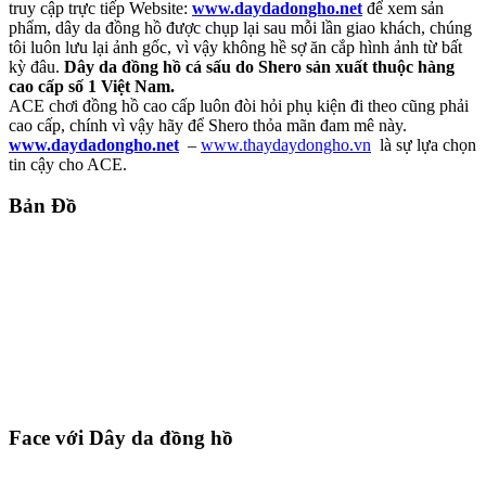
truy cập trực tiếp Website:
www.daydadongho.net
để xem sản
phẩm, dây da đồng hồ được chụp lại sau mỗi lần giao khách, chúng
tôi luôn lưu lại ảnh gốc, vì vậy không hề sợ ăn cắp hình ảnh từ bất
kỳ đâu.
Dây da đồng hồ cá sấu do Shero sản xuất thuộc hàng
cao cấp số 1 Việt Nam.
ACE chơi đồng hồ cao cấp luôn đòi hỏi phụ kiện đi theo cũng phải
cao cấp, chính vì vậy hãy để Shero thỏa mãn đam mê này.
www.daydadongho.net
–
www.thaydaydongho.vn
là sự lựa chọn
tin cậy cho ACE.
Bản Đồ
Face với Dây da đồng hồ