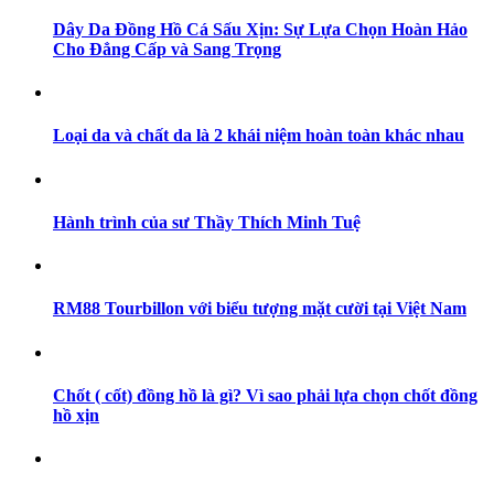
Dây Da Đồng Hồ Cá Sấu Xịn: Sự Lựa Chọn Hoàn Hảo
Cho Đẳng Cấp và Sang Trọng
Loại da và chất da là 2 khái niệm hoàn toàn khác nhau
Hành trình của sư Thầy Thích Minh Tuệ
RM88 Tourbillon với biểu tượng mặt cười tại Việt Nam
Chốt ( cốt) đồng hồ là gì? Vì sao phải lựa chọn chốt đồng
hồ xịn