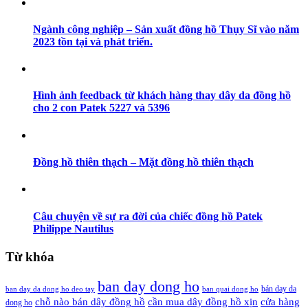
Ngành công nghiệp – Sản xuất đồng hồ Thụy Sĩ vào năm
2023 tồn tại và phát triển.
Hình ảnh feedback từ khách hàng thay dây da đồng hồ
cho 2 con Patek 5227 và 5396
Đồng hồ thiên thạch – Mặt đồng hồ thiên thạch
Câu chuyện về sự ra đời của chiếc đồng hồ Patek
Philippe Nautilus
Từ khóa
ban day dong ho
bán day da
ban day da dong ho deo tay
ban quai dong ho
cần mua dây đồng hồ xịn
chỗ nào bán dây đồng hồ
cửa hàng
dong ho