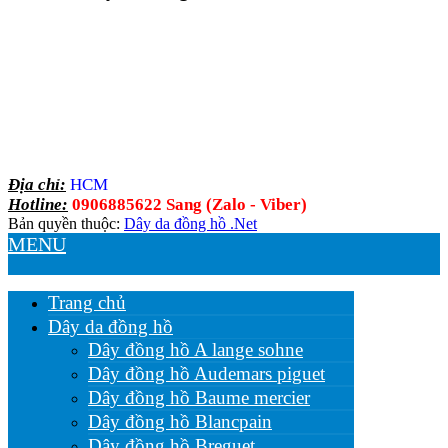
Địa chỉ:
HCM
Hotline:
0906885622 Sang (Zalo - Viber)
Bản quyền thuộc:
Dây da đồng hồ .Net
MENU
Trang chủ
Dây da đồng hồ
Dây đồng hồ A lange sohne
Dây đồng hồ Audemars piguet
Dây đồng hồ Baume mercier
Dây đồng hồ Blancpain
Dây đồng hồ Breguet