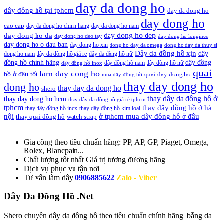
day da dong ho
dây đồng hồ tại tphcm
day da dong ho
day dong ho
cao cap
day da dong ho chinh hang
day da dong ho nam
day dong ho dep
day dong ho da
day dong ho deo tay
day dong ho longines
day dong ho o dau ban
day dong ho xin
dong ho day da omega
dong ho day da thuy si
Dây da đồng hồ xịn
dây
dong ho nam
dây da đồng hồ giá rẻ
dây da đồng hồ nữ
đồng hồ chính hãng
dây đồng
dây đồng hồ nam
dây đồng hồ nữ
dây đồng hồ inox
quai
lam day dong ho
hồ ở đâu tốt
quai day dong ho
mua dây đồng hồ
thay day dong ho
dong ho
thay day da dong ho
shero
thay dây da đồng hồ ở
thay day dong ho hcm
thay dây da đồng hồ giá rẻ tphcm
tphcm
thay dây đồng hồ ở hà
thay dây đồng hồ inox
thay dây đồng hồ kim loại
nội
ở tphcm mua dây đồng hồ ở đâu
thay quai đồng hồ
watch strap
Gia công theo tiêu chuẩn hãng:
PP, AP, GP, Piaget, Omega,
Rolex, Blancpain...
Chất lượng tốt nhất
Giá trị tương đương hãng
Dịch vụ
phục vụ tận nơi
Tư vấn làm dây
0906885622
Zalo - Viber
Dây Da Đồng Hồ .Net
Shero chuyên dây da đồng hồ theo tiêu chuẩn chính hãng, bằng da