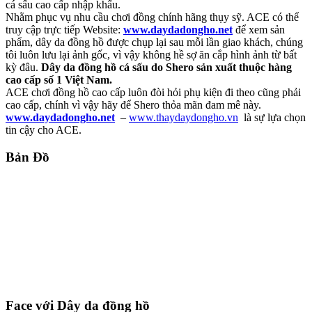
cá sấu cao cấp nhập khẩu.
Nhằm phục vụ nhu cầu chơi đồng chính hãng thụy sỹ. ACE có thể
truy cập trực tiếp Website:
www.daydadongho.net
để xem sản
phẩm, dây da đồng hồ được chụp lại sau mỗi lần giao khách, chúng
tôi luôn lưu lại ảnh gốc, vì vậy không hề sợ ăn cắp hình ảnh từ bất
kỳ đâu.
Dây da đồng hồ cá sấu do Shero sản xuất thuộc hàng
cao cấp số 1 Việt Nam.
ACE chơi đồng hồ cao cấp luôn đòi hỏi phụ kiện đi theo cũng phải
cao cấp, chính vì vậy hãy để Shero thỏa mãn đam mê này.
www.daydadongho.net
–
www.thaydaydongho.vn
là sự lựa chọn
tin cậy cho ACE.
Bản Đồ
Face với Dây da đồng hồ