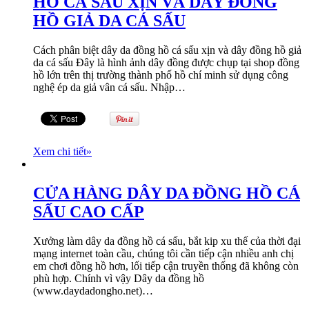
HỒ CÁ SẤU XỊN VÀ DÂY ĐỒNG
HỒ GIẢ DA CÁ SẤU
Cách phân biệt dây da đồng hồ cá sấu xịn và dây đồng hồ giả
da cá sấu Đây là hình ảnh dây đồng được chụp tại shop đồng
hồ lớn trên thị trường thành phố hồ chí minh sử dụng công
nghệ ép da giả vân cá sấu. Nhập…
Xem chi tiết
»
CỬA HÀNG DÂY DA ĐỒNG HỒ CÁ
SẤU CAO CẤP
Xưởng làm dây da đồng hồ cá sấu, bắt kip xu thế của thời đại
mạng internet toàn cầu, chúng tôi cần tiếp cận nhiều anh chị
em chơi đồng hồ hơn, lối tiếp cận truyền thống đã không còn
phù hợp. Chính vì vậy Dây da đồng hồ
(www.daydadongho.net)…