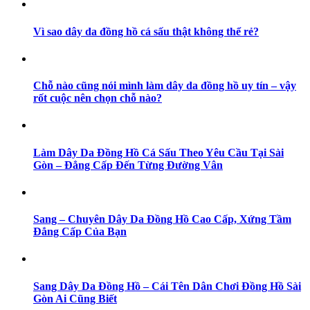
Vì sao dây da đồng hồ cá sấu thật không thể rẻ?
Chỗ nào cũng nói mình làm dây da đồng hồ uy tín – vậy
rốt cuộc nên chọn chỗ nào?
Làm Dây Da Đồng Hồ Cá Sấu Theo Yêu Cầu Tại Sài
Gòn – Đẳng Cấp Đến Từng Đường Vân
Sang – Chuyên Dây Da Đồng Hồ Cao Cấp, Xứng Tầm
Đẳng Cấp Của Bạn
Sang Dây Da Đồng Hồ – Cái Tên Dân Chơi Đồng Hồ Sài
Gòn Ai Cũng Biết