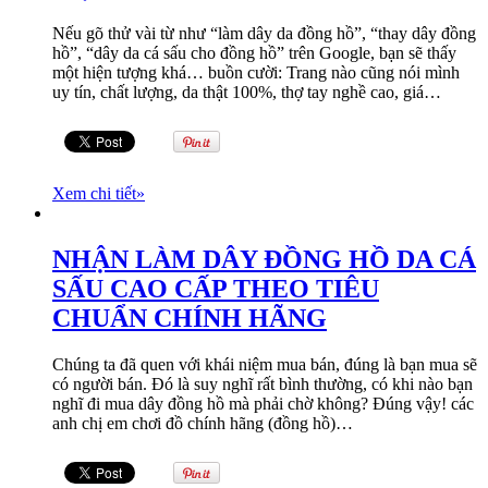
Nếu gõ thử vài từ như “làm dây da đồng hồ”, “thay dây đồng
hồ”, “dây da cá sấu cho đồng hồ” trên Google, bạn sẽ thấy
một hiện tượng khá… buồn cười: Trang nào cũng nói mình
uy tín, chất lượng, da thật 100%, thợ tay nghề cao, giá…
Xem chi tiết
»
NHẬN LÀM DÂY ĐỒNG HỒ DA CÁ
SẤU CAO CẤP THEO TIÊU
CHUẨN CHÍNH HÃNG
Chúng ta đã quen với khái niệm mua bán, đúng là bạn mua sẽ
có người bán. Đó là suy nghĩ rất bình thường, có khi nào bạn
nghĩ đi mua dây đồng hồ mà phải chờ không? Đúng vậy! các
anh chị em chơi đồ chính hãng (đồng hồ)…