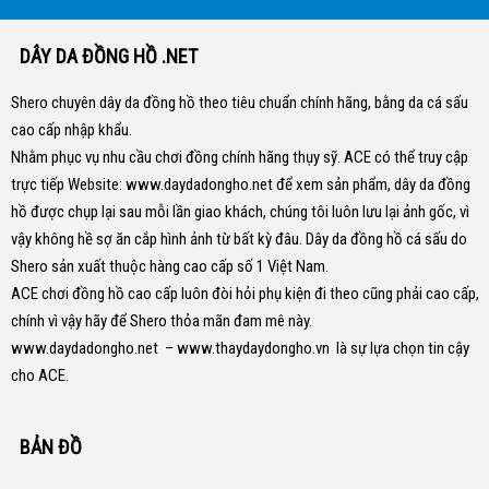
DÂY DA ĐỒNG HỒ .NET
Shero chuyên dây da đồng hồ theo tiêu chuẩn chính hãng, bằng da cá sấu
cao cấp nhập khẩu.
Nhằm phục vụ nhu cầu chơi đồng chính hãng thụy sỹ. ACE có thể truy cập
trực tiếp Website:
www.daydadongho.net
để xem sản phẩm, dây da đồng
hồ được chụp lại sau mỗi lần giao khách, chúng tôi luôn lưu lại ảnh gốc, vì
vậy không hề sợ ăn cắp hình ảnh từ bất kỳ đâu.
Dây da đồng hồ cá sấu do
Shero sản xuất thuộc hàng cao cấp số 1 Việt Nam.
ACE chơi đồng hồ cao cấp luôn đòi hỏi phụ kiện đi theo cũng phải cao cấp,
chính vì vậy hãy để Shero thỏa mãn đam mê này.
www.daydadongho.net
–
www.thaydaydongho.vn
là sự lựa chọn tin cậy
cho ACE.
BẢN ĐỒ