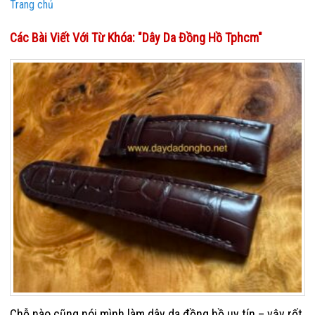
Trang chủ
Các Bài Viết Với Từ Khóa: "dây Da Đồng Hồ Tphcm"
Chỗ nào cũng nói mình làm dây da đồng hồ uy tín – vậy rốt