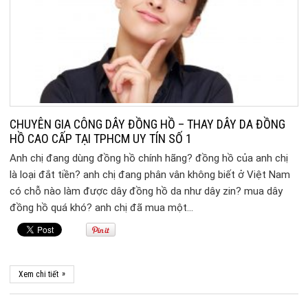
CHUYÊN GIA CÔNG DÂY ĐỒNG HỒ – THAY DÂY DA ĐỒNG
HỒ CAO CẤP TẠI TPHCM UY TÍN SỐ 1
Anh chị đang dùng đồng hồ chính hãng? đồng hồ của anh chị
là loại đắt tiền? anh chị đang phân vân không biết ở Việt Nam
có chỗ nào làm được dây đồng hồ da như dây zin? mua dây
đồng hồ quá khó? anh chị đã mua một…
»
Xem chi tiết