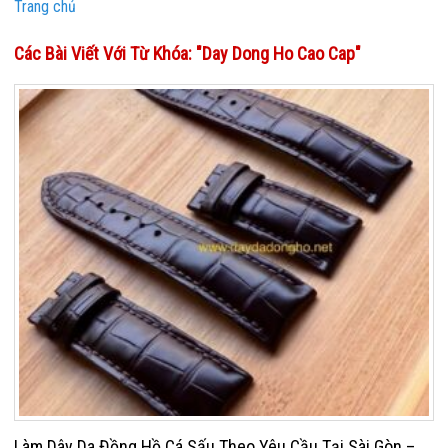
Trang chủ
Các Bài Viết Với Từ Khóa: "day Dong Ho Cao Cap"
Làm Dây Da Đồng Hồ Cá Sấu Theo Yêu Cầu Tại Sài Gòn –