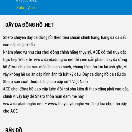
0906885622
Zalo - Viber
DÂY DA ĐỒNG HỒ .NET
Shero chuyên dây da đồng hồ theo tiêu chuẩn chính hãng, bằng da cá sấu
cao cấp nhập khẩu.
Nhằm phục vụ nhu cầu chơi đồng chính hãng thụy sỹ. ACE có thể truy cập
trực tiếp Website:
www.daydadongho.net
để xem sản phẩm, dây da đồng
hồ được chụp lại sau mỗi lần giao khách, chúng tôi luôn lưu lại ảnh gốc, vì
vậy không hề sợ ăn cắp hình ảnh từ bất kỳ đâu.
Dây da đồng hồ cá sấu do
Shero sản xuất thuộc hàng cao cấp số 1 Việt Nam.
ACE chơi đồng hồ cao cấp luôn đòi hỏi phụ kiện đi theo cũng phải cao cấp,
chính vì vậy hãy để Shero thỏa mãn đam mê này.
www.daydadongho.net
–
www.thaydaydongho.vn
là sự lựa chọn tin cậy
cho ACE.
BẢN ĐỒ