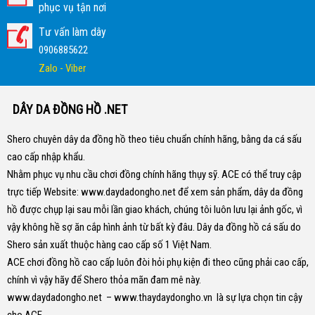
phục vụ tận nơi
Tư vấn làm dây
0906885622
Zalo - Viber
DÂY DA ĐỒNG HỒ .NET
Shero chuyên dây da đồng hồ theo tiêu chuẩn chính hãng, bằng da cá sấu
cao cấp nhập khẩu.
Nhằm phục vụ nhu cầu chơi đồng chính hãng thụy sỹ. ACE có thể truy cập
trực tiếp Website:
www.daydadongho.net
để xem sản phẩm, dây da đồng
hồ được chụp lại sau mỗi lần giao khách, chúng tôi luôn lưu lại ảnh gốc, vì
vậy không hề sợ ăn cắp hình ảnh từ bất kỳ đâu.
Dây da đồng hồ cá sấu do
Shero sản xuất thuộc hàng cao cấp số 1 Việt Nam.
ACE chơi đồng hồ cao cấp luôn đòi hỏi phụ kiện đi theo cũng phải cao cấp,
chính vì vậy hãy để Shero thỏa mãn đam mê này.
www.daydadongho.net
–
www.thaydaydongho.vn
là sự lựa chọn tin cậy