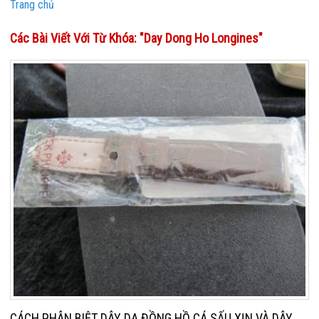
Trang chủ
Các Bài Viết Với Từ Khóa: "day Dong Ho Longines"
CÁCH PHÂN BIỆT DÂY DA ĐỒNG HỒ CÁ SẤU XỊN VÀ DÂY