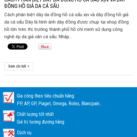
ĐỒNG HỒ GIẢ DA CÁ SẤU
Cách phân biệt dây da đồng hồ cá sấu xịn và dây đồng hồ giả
da cá sấu Đây là hình ảnh dây đồng được chụp tại shop đồng
hồ lớn trên thị trường thành phố hồ chí minh sử dụng công
nghệ ép da giả vân cá sấu. Nhập…
»
Xem chi tiết
Gia công theo tiêu chuẩn hãng:
PP, AP, GP, Piaget, Omega, Rolex, Blancpain...
Chất lượng tốt nhất
Giá trị tương đương hãng
Dịch vụ