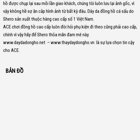
hồ được chụp lại sau mỗi lần giao khách, chúng tôi luôn lưu lại ảnh gốc, vì
vậy không hề sợ ăn cắp hình ảnh từ bất kỳ đâu.
Dây da đồng hồ cá sấu do
Shero sản xuất thuộc hàng cao cấp số 1 Việt Nam.
ACE chơi đồng hồ cao cấp luôn đòi hỏi phụ kiện đi theo cũng phải cao cấp,
chính vì vậy hãy để Shero thỏa mãn đam mê này.
www.daydadongho.net
–
www.thaydaydongho.vn
là sự lựa chọn tin cậy
cho ACE.
BẢN ĐỒ