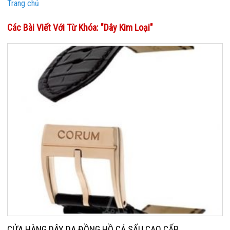
Trang chủ
Các Bài Viết Với Từ Khóa: "dây Kim Loại"
CỬA HÀNG DÂY DA ĐỒNG HỒ CÁ SẤU CAO CẤP