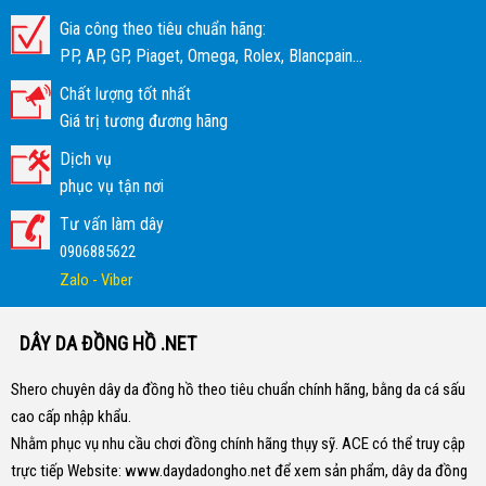
Gia công theo tiêu chuẩn hãng:
PP, AP, GP, Piaget, Omega, Rolex, Blancpain...
Chất lượng tốt nhất
Giá trị tương đương hãng
Dịch vụ
phục vụ tận nơi
Tư vấn làm dây
0906885622
Zalo - Viber
DÂY DA ĐỒNG HỒ .NET
Shero chuyên dây da đồng hồ theo tiêu chuẩn chính hãng, bằng da cá sấu
cao cấp nhập khẩu.
Nhằm phục vụ nhu cầu chơi đồng chính hãng thụy sỹ. ACE có thể truy cập
trực tiếp Website:
www.daydadongho.net
để xem sản phẩm, dây da đồng