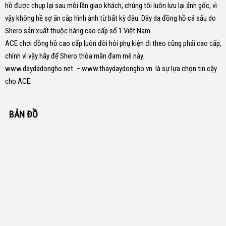
hồ được chụp lại sau mỗi lần giao khách, chúng tôi luôn lưu lại ảnh gốc, vì
vậy không hề sợ ăn cắp hình ảnh từ bất kỳ đâu.
Dây da đồng hồ cá sấu do
Shero sản xuất thuộc hàng cao cấp số 1 Việt Nam.
ACE chơi đồng hồ cao cấp luôn đòi hỏi phụ kiện đi theo cũng phải cao cấp,
chính vì vậy hãy để Shero thỏa mãn đam mê này.
www.daydadongho.net
–
www.thaydaydongho.vn
là sự lựa chọn tin cậy
cho ACE.
BẢN ĐỒ