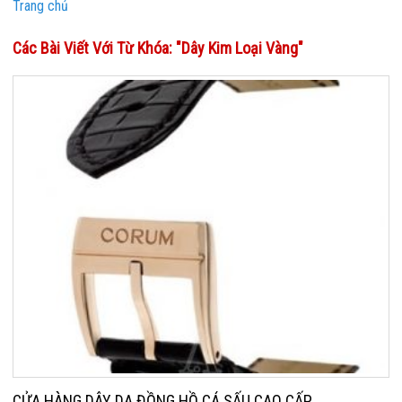
Trang chủ
Các Bài Viết Với Từ Khóa: "dây Kim Loại Vàng"
CỬA HÀNG DÂY DA ĐỒNG HỒ CÁ SẤU CAO CẤP