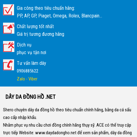
Gia công theo tiêu chuẩn hãng:
PP, AP, GP, Piaget, Omega, Rolex, Blancpain...
Chất lượng tốt nhất
Giá trị tương đương hãng
Dịch vụ
phục vụ tận nơi
Tư vấn làm dây
0906885622
Zalo - Viber
DÂY DA ĐỒNG HỒ .NET
Shero chuyên dây da đồng hồ theo tiêu chuẩn chính hãng, bằng da cá sấu
cao cấp nhập khẩu.
Nhằm phục vụ nhu cầu chơi đồng chính hãng thụy sỹ. ACE có thể truy cập
trực tiếp Website:
www.daydadongho.net
để xem sản phẩm, dây da đồng