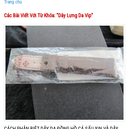
Trang chủ
Các Bài Viết Với Từ Khóa: "Dây Lưng Da Vip"
CÁCH PHÂN BIỆT DÂY DA ĐỒNG HỒ CÁ SẤU XỊN VÀ DÂY