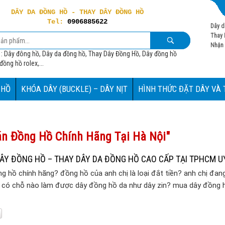
DÂY DA ĐỒNG HỒ - THAY DÂY ĐỒNG HỒ
Tel:
0906885622
Dây d
Thay 
Nhận 
 : Dây đông hồ, Dây da đồng hồ, Thay Dây Đồng Hồ, Dây đồng hồ
ồng hồ rolex,...
 HỒ
KHÓA DÂY (BUCKLE) – DÂY NỊT
HÌNH THỨC ĐẶT DÂY VÀ
Bán Đồng Hồ Chính Hãng Tại Hà Nội"
ÂY ĐỒNG HỒ – THAY DÂY DA ĐỒNG HỒ CAO CẤP TẠI TPHCM UY
g hồ chính hãng? đồng hồ của anh chị là loại đắt tiền? anh chị đan
m có chỗ nào làm được dây đồng hồ da như dây zin? mua dây đồng 