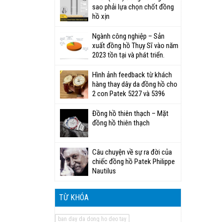
sao phải lựa chọn chốt đồng
hồ xịn
Ngành công nghiệp – Sản
xuất đồng hồ Thụy Sĩ vào năm
2023 tồn tại và phát triển.
Hình ảnh feedback từ khách
hàng thay dây da đồng hồ cho
2 con Patek 5227 và 5396
Đồng hồ thiên thạch – Mặt
đồng hồ thiên thạch
Câu chuyện về sự ra đời của
chiếc đồng hồ Patek Philippe
Nautilus
TỪ KHÓA
ban day da dong ho deo tay