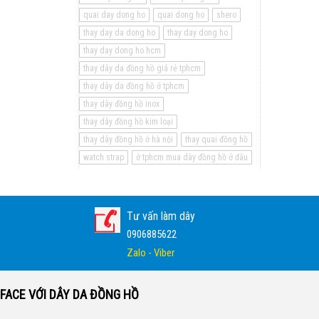
quai day dong ho
quai dong ho
shero
thay day da dong ho
thay day dong ho
thay day dong ho hcm
thay dây da đồng hồ giá rẻ tphcm
thay dây da đồng hồ ở tphcm
thay dây đồng hồ inox
thay dây đồng hồ kim loại
thay dây đồng hồ ở hà nội
thay quai đồng hồ
watch strap
ở tphcm mua dây đồng hồ ở đâu
Tư vấn làm dây
0906885622
Zalo - Viber
FACE VỚI DÂY DA ĐỒNG HỒ