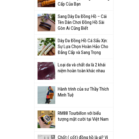
Cấp Của Bạn
Sang Dây Da Đồng Hồ – Cái
Tên Dân Chơi Đồng Hồ Sài
Gòn Ai Cũng Biết
Dây Da Đồng Hồ Cá Sấu Xịn:
Sự Lựa Chọn Hoàn Hảo Cho
Đẳng Cấp và Sang Trọng
Loại da và chất da là 2 khái
niệm hoàn toàn khác nhau
Hành trình của sư Thầy Thích
Minh Tuệ
RM88 Tourbillon với biểu
tượng mặt cười tại Việt Nam
Chốt ( cốt) đồng hồ là gì? Vì