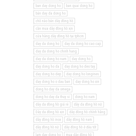
ban day dong ho
ban quai dong ho
bán day da dong ho
chỗ nào bán dây đồng hồ
cần mua dây đồng hồ xịn
cửa hàng dây đồng hồ tại tphcm
day da dong ho
day da dong ho cao cap
day da dong ho chinh hang
day da dong ho nam
day dong ho
day dong ho da
day dong ho deo tay
day dong ho dep
day dong ho longines
day dong ho o dau ban
day dong ho xin
dong ho day da omega
dong ho day da thuy si
dong ho nam
dây da đồng hồ giá rẻ
dây da đồng hồ nữ
Dây da đồng hồ xịn
dây đồng hồ chính hãng
dây đồng hồ inox
dây đồng hồ nam
dây đồng hồ nữ
dây đồng hồ ở đâu tốt
lam day dong ho
mua dây đồng hồ