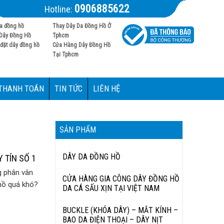
0906885622
Hotline:
a đồng hồ
Thay Dây Da Đồng Hồ Ở
Dây Đồng Hồ
Tphcm
đặt dây đồng hồ
Cửa Hàng Dây Đồng Hồ
Tại Tphcm
 THANH TOÁN
TIN TỨC
LIÊN HỆ
SẢN PHẨM
DÂY DA ĐỒNG HỒ
 TÍN SỐ 1
g phân vân
CỬA HÀNG GIA CÔNG DÂY ĐỒNG HỒ
hồ quá khó?
DA CÁ SẤU XỊN TẠI VIỆT NAM
BUCKLE (KHÓA DÂY) – MẮT KÍNH –
BAO DA ĐIỆN THOẠI – DÂY NỊT