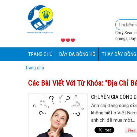
Gợi ý Search
omega, Dây đ
TRANG CHỦ
DÂY DA ĐỒNG HỒ
THAY DÂY ĐỒNG
Trang chủ
Các Bài Viết Với Từ Khóa: "địa Chỉ 
CHUYÊN GIA CÔNG D
Anh chị đang dùng đồn
không biết ở Việt Na
anh chị đã mua một…