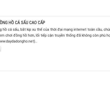
ỒNG HỒ CÁ SẤU CAO CẤP
hồ cá sấu, bắt kip xu thế của thời đại mạng internet toàn cầu, chú
 em chơi đồng hồ hơn, lối tiếp cận truyền thống đã không còn phù hợ
www.daydadongho.net)…