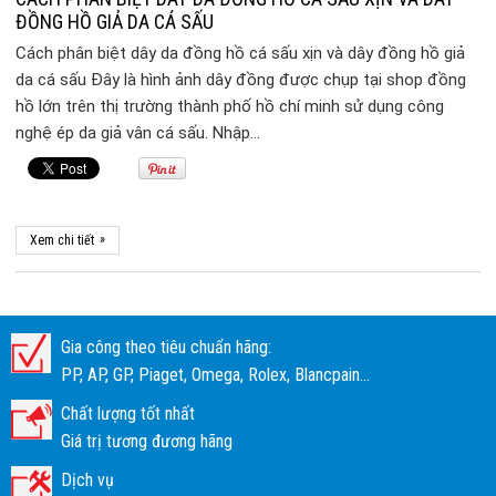
ĐỒNG HỒ GIẢ DA CÁ SẤU
Cách phân biệt dây da đồng hồ cá sấu xịn và dây đồng hồ giả
da cá sấu Đây là hình ảnh dây đồng được chụp tại shop đồng
hồ lớn trên thị trường thành phố hồ chí minh sử dụng công
nghệ ép da giả vân cá sấu. Nhập…
»
Xem chi tiết
Gia công theo tiêu chuẩn hãng:
PP, AP, GP, Piaget, Omega, Rolex, Blancpain...
Chất lượng tốt nhất
Giá trị tương đương hãng
Dịch vụ