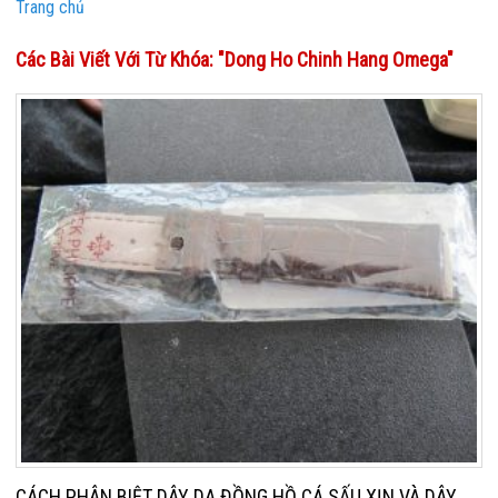
Trang chủ
Các Bài Viết Với Từ Khóa: "dong Ho Chinh Hang Omega"
CÁCH PHÂN BIỆT DÂY DA ĐỒNG HỒ CÁ SẤU XỊN VÀ DÂY