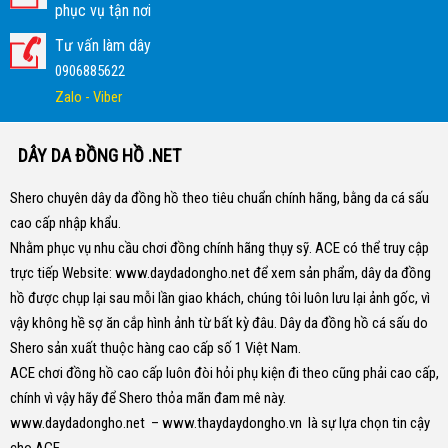
phục vụ tận nơi
Tư vấn làm dây
0906885622
Zalo - Viber
DÂY DA ĐỒNG HỒ .NET
Shero chuyên dây da đồng hồ theo tiêu chuẩn chính hãng, bằng da cá sấu
cao cấp nhập khẩu.
Nhằm phục vụ nhu cầu chơi đồng chính hãng thụy sỹ. ACE có thể truy cập
trực tiếp Website:
www.daydadongho.net
để xem sản phẩm, dây da đồng
hồ được chụp lại sau mỗi lần giao khách, chúng tôi luôn lưu lại ảnh gốc, vì
vậy không hề sợ ăn cắp hình ảnh từ bất kỳ đâu.
Dây da đồng hồ cá sấu do
Shero sản xuất thuộc hàng cao cấp số 1 Việt Nam.
ACE chơi đồng hồ cao cấp luôn đòi hỏi phụ kiện đi theo cũng phải cao cấp,
chính vì vậy hãy để Shero thỏa mãn đam mê này.
www.daydadongho.net
–
www.thaydaydongho.vn
là sự lựa chọn tin cậy