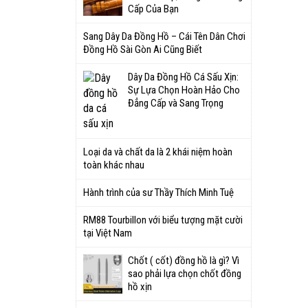
Cấp Của Bạn
Sang Dây Da Đồng Hồ – Cái Tên Dân Chơi
Đồng Hồ Sài Gòn Ai Cũng Biết
Dây Da Đồng Hồ Cá Sấu Xịn:
Sự Lựa Chọn Hoàn Hảo Cho
Đẳng Cấp và Sang Trọng
Loại da và chất da là 2 khái niệm hoàn
toàn khác nhau
Hành trình của sư Thầy Thích Minh Tuệ
RM88 Tourbillon với biểu tượng mặt cười
tại Việt Nam
Chốt ( cốt) đồng hồ là gì? Vì
sao phải lựa chọn chốt đồng
hồ xịn