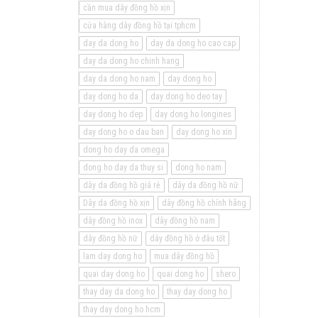
cần mua dây đồng hồ xịn
cửa hàng dây đồng hồ tại tphcm
day da dong ho
day da dong ho cao cap
day da dong ho chinh hang
day da dong ho nam
day dong ho
day dong ho da
day dong ho deo tay
day dong ho dep
day dong ho longines
day dong ho o dau ban
day dong ho xin
dong ho day da omega
dong ho day da thuy si
dong ho nam
dây da đồng hồ giá rẻ
dây da đồng hồ nữ
Dây da đồng hồ xịn
dây đồng hồ chính hãng
dây đồng hồ inox
dây đồng hồ nam
dây đồng hồ nữ
dây đồng hồ ở đâu tốt
lam day dong ho
mua dây đồng hồ
quai day dong ho
quai dong ho
shero
thay day da dong ho
thay day dong ho
thay day dong ho hcm