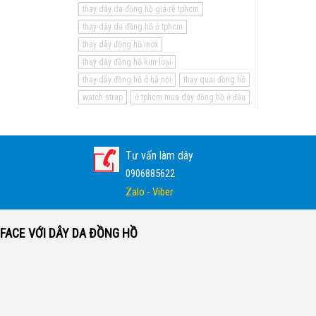
thay dây da đồng hồ giá rẻ tphcm
thay dây da đồng hồ ở tphcm
thay dây đồng hồ inox
thay dây đồng hồ kim loại
thay dây đồng hồ ở hà nội
thay quai đồng hồ
watch strap
ở tphcm mua dây đồng hồ ở đâu
Tư vấn làm dây
0906885622
Zalo - Viber
FACE VỚI DÂY DA ĐỒNG HỒ