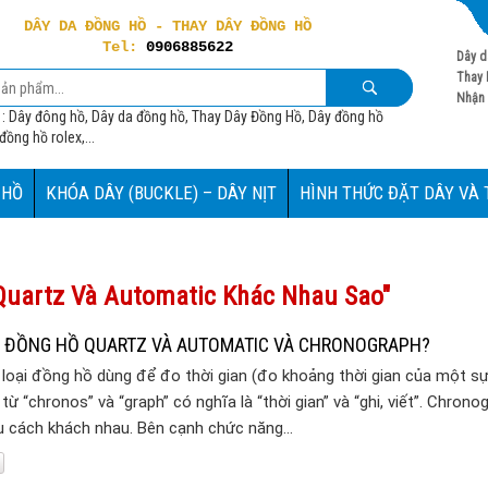
DÂY DA ĐỒNG HỒ - THAY DÂY ĐỒNG HỒ
Tel:
0906885622
Dây d
Thay 
Nhận 
 : Dây đông hồ, Dây da đồng hồ, Thay Dây Đồng Hồ, Dây đồng hồ
ồng hồ rolex,...
 HỒ
KHÓA DÂY (BUCKLE) – DÂY NỊT
HÌNH THỨC ĐẶT DÂY VÀ
 Quartz Và Automatic Khác Nhau Sao"
A ĐỒNG HỒ QUARTZ VÀ AUTOMATIC VÀ CHRONOGRAPH?
loại đồng hồ dùng để đo thời gian (đo khoảng thời gian của một sự
từ “chronos” và “graph” có nghĩa là “thời gian” và “ghi, viết”. Chron
ều cách khách nhau. Bên cạnh chức năng…