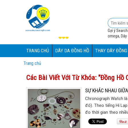
Gợi ý Search
omega, Dây đ
❤❤❤
TRANG CHỦ
DÂY DA ĐỒNG HỒ
THAY DÂY ĐỒNG
Trang chủ
Các Bài Viết Với Từ Khóa: "đồng Hồ
SỰ KHÁC NHAU GIỮ
Chronograph Watch là 
đó). Theo tiếng Hi Lạp 
đo thời gian theo nhi