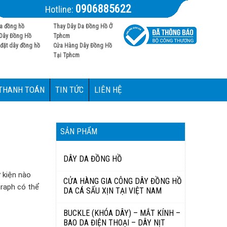
0906885622
Hotline:
a đồng hồ
Thay Dây Da Đồng Hồ Ở
Dây Đồng Hồ
Tphcm
đặt dây đồng hồ
Cửa Hàng Dây Đồng Hồ
Tại Tphcm
 THANH TOÁN
TIN TỨC
LIÊN HỆ
SẢN PHẨM
DÂY DA ĐỒNG HỒ
 kiện nào
CỬA HÀNG GIA CÔNG DÂY ĐỒNG HỒ
ograph có thể
DA CÁ SẤU XỊN TẠI VIỆT NAM
BUCKLE (KHÓA DÂY) – MẮT KÍNH –
BAO DA ĐIỆN THOẠI – DÂY NỊT