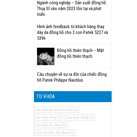
Ngành công nghiệp – Sản xuất đồng hồ
Thụy Sĩ vào năm 2023 tồn tại và phát
triển.
Hình ảnh feedback từ khách hàng thay
dây da đồng hồ cho 2 con Patek 5227 và
5396
Đồng hồ thiên thạch – Mặt
đồng hồ thiên thạch
Câu chuyện về sự ra đời của chiếc đồng
hồ Patek Philippe Nautilus
TỪ KHÓA
ban day da dong ho deo tay
ban day dong ho
ban quai dong ho
bán day da dong ho
chỗ nào bán dây đồng hồ