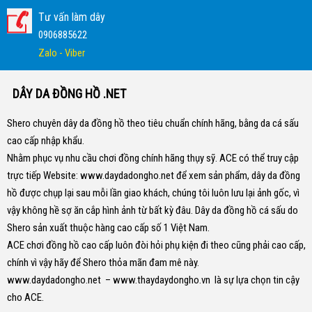
Tư vấn làm dây
0906885622
Zalo - Viber
DÂY DA ĐỒNG HỒ .NET
Shero chuyên dây da đồng hồ theo tiêu chuẩn chính hãng, bằng da cá sấu
cao cấp nhập khẩu.
Nhằm phục vụ nhu cầu chơi đồng chính hãng thụy sỹ. ACE có thể truy cập
trực tiếp Website:
www.daydadongho.net
để xem sản phẩm, dây da đồng
hồ được chụp lại sau mỗi lần giao khách, chúng tôi luôn lưu lại ảnh gốc, vì
vậy không hề sợ ăn cắp hình ảnh từ bất kỳ đâu.
Dây da đồng hồ cá sấu do
Shero sản xuất thuộc hàng cao cấp số 1 Việt Nam.
ACE chơi đồng hồ cao cấp luôn đòi hỏi phụ kiện đi theo cũng phải cao cấp,
chính vì vậy hãy để Shero thỏa mãn đam mê này.
www.daydadongho.net
–
www.thaydaydongho.vn
là sự lựa chọn tin cậy
cho ACE.