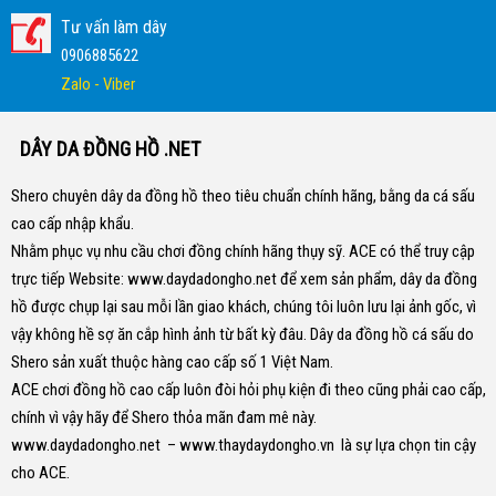
Tư vấn làm dây
0906885622
Zalo - Viber
DÂY DA ĐỒNG HỒ .NET
Shero chuyên dây da đồng hồ theo tiêu chuẩn chính hãng, bằng da cá sấu
cao cấp nhập khẩu.
Nhằm phục vụ nhu cầu chơi đồng chính hãng thụy sỹ. ACE có thể truy cập
trực tiếp Website:
www.daydadongho.net
để xem sản phẩm, dây da đồng
hồ được chụp lại sau mỗi lần giao khách, chúng tôi luôn lưu lại ảnh gốc, vì
vậy không hề sợ ăn cắp hình ảnh từ bất kỳ đâu.
Dây da đồng hồ cá sấu do
Shero sản xuất thuộc hàng cao cấp số 1 Việt Nam.
ACE chơi đồng hồ cao cấp luôn đòi hỏi phụ kiện đi theo cũng phải cao cấp,
chính vì vậy hãy để Shero thỏa mãn đam mê này.
www.daydadongho.net
–
www.thaydaydongho.vn
là sự lựa chọn tin cậy
cho ACE.