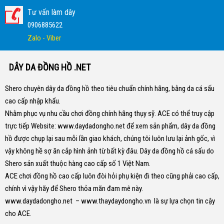
Tư vấn làm dây
0906885622
Zalo - Viber
DÂY DA ĐỒNG HỒ .NET
Shero chuyên dây da đồng hồ theo tiêu chuẩn chính hãng, bằng da cá sấu
cao cấp nhập khẩu.
Nhằm phục vụ nhu cầu chơi đồng chính hãng thụy sỹ. ACE có thể truy cập
trực tiếp Website:
www.daydadongho.net
để xem sản phẩm, dây da đồng
hồ được chụp lại sau mỗi lần giao khách, chúng tôi luôn lưu lại ảnh gốc, vì
vậy không hề sợ ăn cắp hình ảnh từ bất kỳ đâu.
Dây da đồng hồ cá sấu do
Shero sản xuất thuộc hàng cao cấp số 1 Việt Nam.
ACE chơi đồng hồ cao cấp luôn đòi hỏi phụ kiện đi theo cũng phải cao cấp,
chính vì vậy hãy để Shero thỏa mãn đam mê này.
www.daydadongho.net
–
www.thaydaydongho.vn
là sự lựa chọn tin cậy
cho ACE.