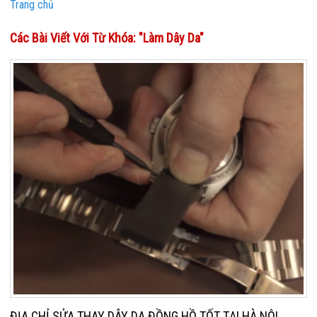
Trang chủ
Các Bài Viết Với Từ Khóa: "làm Dây Da"
ĐỊA CHỈ SỬA THAY DÂY DA ĐỒNG HỒ TỐT TẠI HÀ NỘI