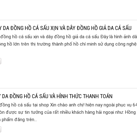
Y DA ĐỒNG HỒ CÁ SẤU XỊN VÀ DÂY ĐỒNG HỒ GIẢ DA CÁ SẤU
 đồng hồ cá sấu xịn và dây đồng hồ giả da cá sấu Đây là hình ảnh d
ng hồ lớn trên thị trường thành phố hồ chí minh sử dụng công nghệ
 DA ĐỒNG HỒ CÁ SẤU VÀ HÌNH THỨC THANH TOÁN
ồng hồ cá sấu tại shop Xin chào anh chị! hiện nay ngoài phục vụ 64
òn được sự tin tưởng của rất nhiều khách hàng hải ngoại như: Hồng
ản phẩm đăng trên…