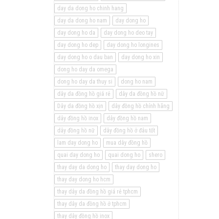
day da dong ho chinh hang
day da dong ho nam
day dong ho
day dong ho da
day dong ho deo tay
day dong ho dep
day dong ho longines
day dong ho o dau ban
day dong ho xin
dong ho day da omega
dong ho day da thuy si
dong ho nam
dây da đồng hồ giá rẻ
dây da đồng hồ nữ
Dây da đồng hồ xịn
dây đồng hồ chính hãng
dây đồng hồ inox
dây đồng hồ nam
dây đồng hồ nữ
dây đồng hồ ở đâu tốt
lam day dong ho
mua dây đồng hồ
quai day dong ho
quai dong ho
shero
thay day da dong ho
thay day dong ho
thay day dong ho hcm
thay dây da đồng hồ giá rẻ tphcm
thay dây da đồng hồ ở tphcm
thay dây đồng hồ inox