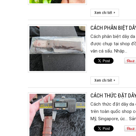
»
Xem chi tiết
CÁCH PHÂN BIỆT DÂ
Cách phân biệt dây da
được chụp tại shop đồ
vân cá sấu. Nhập…
»
Xem chi tiết
CÁCH THỨC ĐẶT DÂY
Cách thức đặt dây da đ
trên toàn quốc shop c
Mỹ, Singapore, úc… S