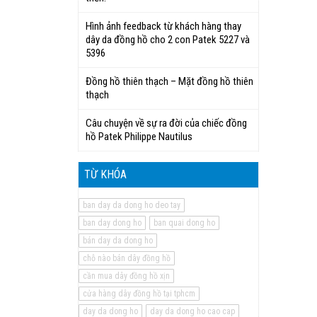
Hình ảnh feedback từ khách hàng thay
dây da đồng hồ cho 2 con Patek 5227 và
5396
Đồng hồ thiên thạch – Mặt đồng hồ thiên
thạch
Câu chuyện về sự ra đời của chiếc đồng
hồ Patek Philippe Nautilus
TỪ KHÓA
ban day da dong ho deo tay
ban day dong ho
ban quai dong ho
bán day da dong ho
chỗ nào bán dây đồng hồ
cần mua dây đồng hồ xịn
cửa hàng dây đồng hồ tại tphcm
day da dong ho
day da dong ho cao cap