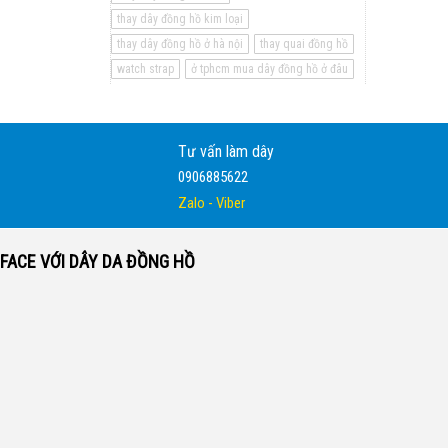
thay dây đồng hồ kim loại
thay dây đồng hồ ở hà nội
thay quai đồng hồ
watch strap
ở tphcm mua dây đồng hồ ở đâu
Tư vấn làm dây
0906885622
Zalo - Viber
FACE VỚI DÂY DA ĐỒNG HỒ