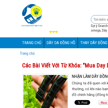
Gợi ý Search
omega, Dây đ
❤❤❤
TRANG CHỦ
DÂY DA ĐỒNG HỒ
THAY DÂY ĐỒNG
Trang chủ
Các Bài Viết Với Từ Khóa: "mua Day
NHẬN LÀM DÂY ĐỒNG
Chúng ta đã quen với k
thường, có khi nào bạ
đồ chính hãng (đồng 