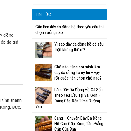
TIN TỨC
Cần làm dây da đồng hồ theo yêu cầu thì
chọn xưởng nào
ây đồng
 ép da giả
Vì sao dây da đồng hồ cá sấu
thật không thể rẻ?
Chỗ nào cũng nói mình làm
dây da đồng hồ uy tín – vậy
rốt cuộc nên chọn chỗ nào?
Làm Dây Da Đồng Hồ Cá Sấu
Theo Yêu Cầu Tại Sài Gòn –
 tỉnh thành
Đẳng Cấp Đến Từng Đường
Vân
 Kông, Đức,
Sang – Chuyên Dây Da Đồng
Hồ Cao Cấp, Xứng Tầm Đẳng
Cấp Của Bạn