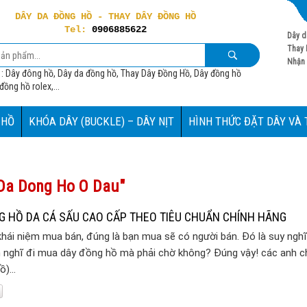
DÂY DA ĐỒNG HỒ - THAY DÂY ĐỒNG HỒ
Tel:
0906885622
Dây d
Thay 
Nhận 
 : Dây đông hồ, Dây da đồng hồ, Thay Dây Đồng Hồ, Dây đồng hồ
ồng hồ rolex,...
 HỒ
KHÓA DÂY (BUCKLE) – DÂY NỊT
HÌNH THỨC ĐẶT DÂY VÀ
 Da Dong Ho O Dau"
 HỒ DA CÁ SẤU CAO CẤP THEO TIÊU CHUẨN CHÍNH HÃNG
hái niệm mua bán, đúng là bạn mua sẽ có người bán. Đó là suy nghĩ
n nghĩ đi mua dây đồng hồ mà phải chờ không? Đúng vậy! các anh c
hồ)…