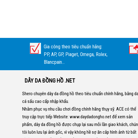
Gia công theo tiêu chuẩn hãng:
PP, AP, GP, Piaget, Omega, Rolex,
Blancpain...
DÂY DA ĐỒNG HỒ .NET
Shero chuyên dây da đồng hồ theo tiêu chuẩn chính hãng, bằng d
cá sấu cao cấp nhập khẩu.
Nhằm phục vụ nhu cầu chơi đồng chính hãng thụy sỹ. ACE có thể
truy cập trực tiếp Website:
www.daydadongho.net
để xem sản
phẩm, dây da đồng hồ được chụp lại sau mỗi lần giao khách, chú
tôi luôn lưu lại ảnh gốc, vì vậy không hề sợ ăn cắp hình ảnh từ bất