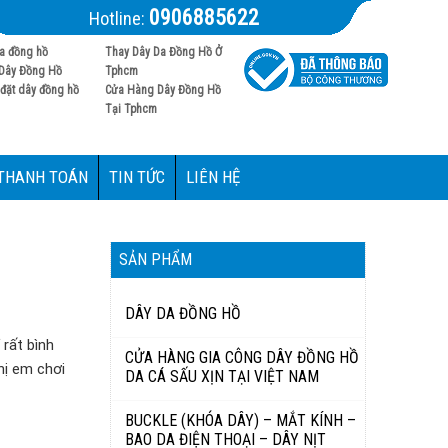
0906885622
Hotline:
a đồng hồ
Thay Dây Da Đồng Hồ Ở
Dây Đồng Hồ
Tphcm
đặt dây đồng hồ
Cửa Hàng Dây Đồng Hồ
Tại Tphcm
 THANH TOÁN
TIN TỨC
LIÊN HỆ
SẢN PHẨM
DÂY DA ĐỒNG HỒ
 rất bình
CỬA HÀNG GIA CÔNG DÂY ĐỒNG HỒ
hị em chơi
DA CÁ SẤU XỊN TẠI VIỆT NAM
BUCKLE (KHÓA DÂY) – MẮT KÍNH –
BAO DA ĐIỆN THOẠI – DÂY NỊT