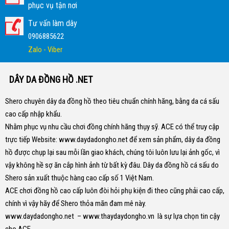
phục vụ tận nơi
Tư vấn làm dây
0906885622
Zalo - Viber
DÂY DA ĐỒNG HỒ .NET
Shero chuyên dây da đồng hồ theo tiêu chuẩn chính hãng, bằng da cá sấu
cao cấp nhập khẩu.
Nhằm phục vụ nhu cầu chơi đồng chính hãng thụy sỹ. ACE có thể truy cập
trực tiếp Website:
www.daydadongho.net
để xem sản phẩm, dây da đồng
hồ được chụp lại sau mỗi lần giao khách, chúng tôi luôn lưu lại ảnh gốc, vì
vậy không hề sợ ăn cắp hình ảnh từ bất kỳ đâu.
Dây da đồng hồ cá sấu do
Shero sản xuất thuộc hàng cao cấp số 1 Việt Nam.
ACE chơi đồng hồ cao cấp luôn đòi hỏi phụ kiện đi theo cũng phải cao cấp,
chính vì vậy hãy để Shero thỏa mãn đam mê này.
www.daydadongho.net
–
www.thaydaydongho.vn
là sự lựa chọn tin cậy