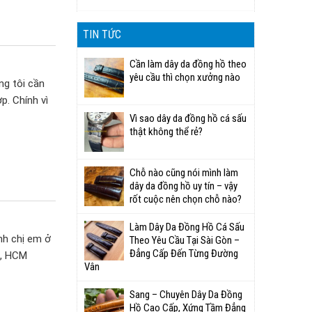
TIN TỨC
Cần làm dây da đồng hồ theo
yêu cầu thì chọn xưởng nào
ng tôi cần
p. Chính vì
Vì sao dây da đồng hồ cá sấu
thật không thể rẻ?
Chỗ nào cũng nói mình làm
dây da đồng hồ uy tín – vậy
rốt cuộc nên chọn chỗ nào?
Làm Dây Da Đồng Hồ Cá Sấu
nh chị em ở
Theo Yêu Cầu Tại Sài Gòn –
Đẳng Cấp Đến Từng Đường
i, HCM
Vân
Sang – Chuyên Dây Da Đồng
Hồ Cao Cấp, Xứng Tầm Đẳng