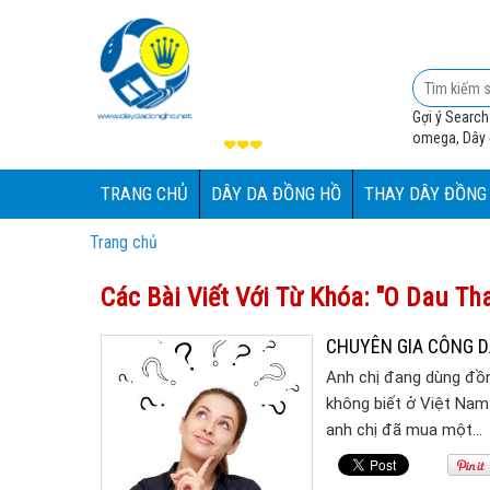
Gợi ý Search
omega, Dây đ
❤❤❤
TRANG CHỦ
DÂY DA ĐỒNG HỒ
THAY DÂY ĐỒNG
Trang chủ
Các Bài Viết Với Từ Khóa: "o Dau Th
CHUYÊN GIA CÔNG D
Anh chị đang dùng đồn
không biết ở Việt Na
anh chị đã mua một…