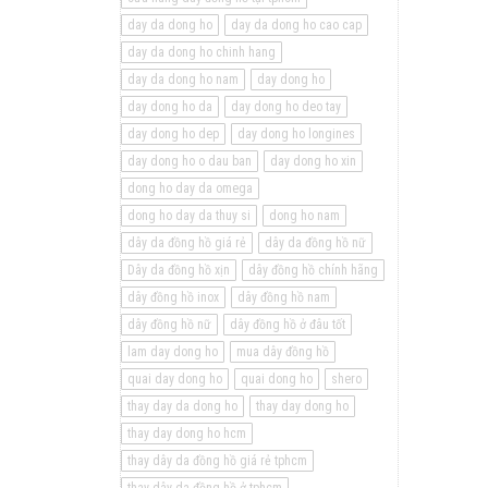
day da dong ho
day da dong ho cao cap
day da dong ho chinh hang
day da dong ho nam
day dong ho
day dong ho da
day dong ho deo tay
day dong ho dep
day dong ho longines
day dong ho o dau ban
day dong ho xin
dong ho day da omega
dong ho day da thuy si
dong ho nam
dây da đồng hồ giá rẻ
dây da đồng hồ nữ
Dây da đồng hồ xịn
dây đồng hồ chính hãng
dây đồng hồ inox
dây đồng hồ nam
dây đồng hồ nữ
dây đồng hồ ở đâu tốt
lam day dong ho
mua dây đồng hồ
quai day dong ho
quai dong ho
shero
thay day da dong ho
thay day dong ho
thay day dong ho hcm
thay dây da đồng hồ giá rẻ tphcm