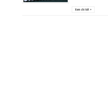
»
Xem chi tiết