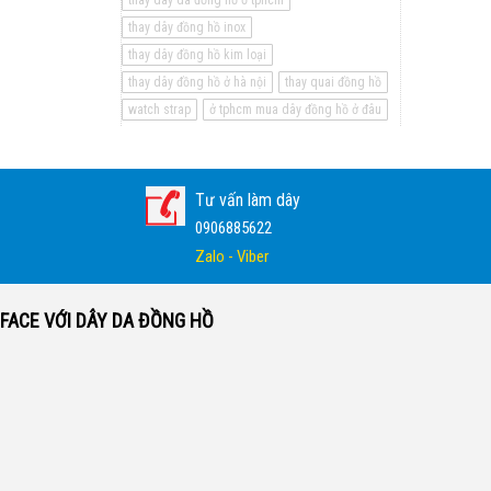
thay dây da đồng hồ ở tphcm
thay dây đồng hồ inox
thay dây đồng hồ kim loại
thay dây đồng hồ ở hà nội
thay quai đồng hồ
watch strap
ở tphcm mua dây đồng hồ ở đâu
Tư vấn làm dây
0906885622
Zalo - Viber
FACE VỚI DÂY DA ĐỒNG HỒ