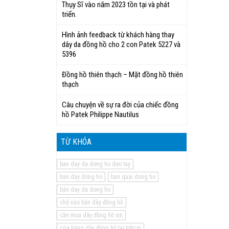
Thụy Sĩ vào năm 2023 tồn tại và phát
triển.
Hình ảnh feedback từ khách hàng thay
dây da đồng hồ cho 2 con Patek 5227 và
5396
Đồng hồ thiên thạch – Mặt đồng hồ thiên
thạch
Câu chuyện về sự ra đời của chiếc đồng
hồ Patek Philippe Nautilus
TỪ KHÓA
ban day da dong ho deo tay
ban day dong ho
ban quai dong ho
bán day da dong ho
chỗ nào bán dây đồng hồ
cần mua dây đồng hồ xịn
cửa hàng dây đồng hồ tại tphcm