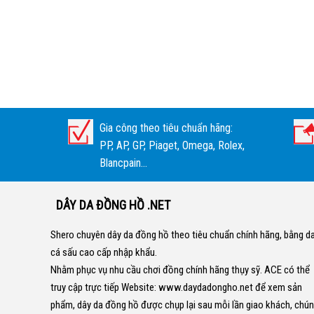
Gia công theo tiêu chuẩn hãng:
PP, AP, GP, Piaget, Omega, Rolex,
Blancpain...
DÂY DA ĐỒNG HỒ .NET
Shero chuyên dây da đồng hồ theo tiêu chuẩn chính hãng, bằng d
cá sấu cao cấp nhập khẩu.
Nhằm phục vụ nhu cầu chơi đồng chính hãng thụy sỹ. ACE có thể
truy cập trực tiếp Website:
www.daydadongho.net
để xem sản
phẩm, dây da đồng hồ được chụp lại sau mỗi lần giao khách, chú