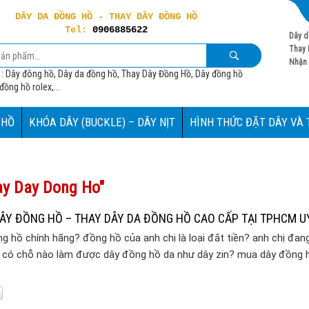
DÂY DA ĐỒNG HỒ - THAY DÂY ĐỒNG HỒ
Tel:
0906885622
Dây d
Thay 
Nhận 
 : Dây đông hồ, Dây da đồng hồ, Thay Dây Đồng Hồ, Dây đồng hồ
ồng hồ rolex,...
 HỒ
KHÓA DÂY (BUCKLE) – DÂY NỊT
HÌNH THỨC ĐẶT DÂY VÀ
ay Day Dong Ho"
ÂY ĐỒNG HỒ – THAY DÂY DA ĐỒNG HỒ CAO CẤP TẠI TPHCM UY
g hồ chính hãng? đồng hồ của anh chị là loại đắt tiền? anh chị đan
m có chỗ nào làm được dây đồng hồ da như dây zin? mua dây đồng 