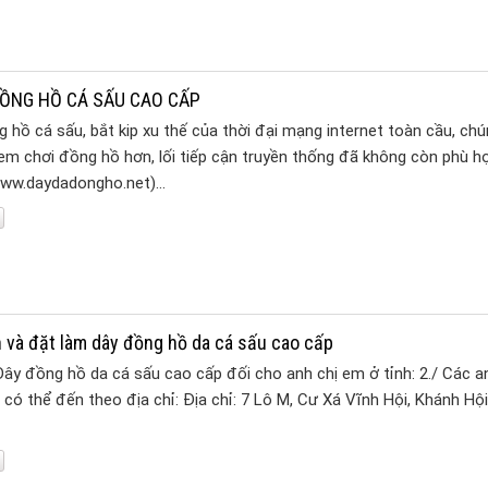
ỒNG HỒ CÁ SẤU CAO CẤP
hồ cá sấu, bắt kip xu thế của thời đại mạng internet toàn cầu, chú
 em chơi đồng hồ hơn, lối tiếp cận truyền thống đã không còn phù hợ
www.daydadongho.net)…
 và đặt làm dây đồng hồ da cá sấu cao cấp
Dây đồng hồ da cá sấu cao cấp đối cho anh chị em ở tỉnh: 2./ Các a
có thể đến theo địa chỉ: Địa chỉ: 7 Lô M, Cư Xá Vĩnh Hội, Khánh Hộ