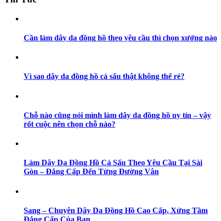
Cần làm dây da đồng hồ theo yêu cầu thì chọn xưởng nào
Vì sao dây da đồng hồ cá sấu thật không thể rẻ?
Chỗ nào cũng nói mình làm dây da đồng hồ uy tín – vậy
rốt cuộc nên chọn chỗ nào?
Làm Dây Da Đồng Hồ Cá Sấu Theo Yêu Cầu Tại Sài
Gòn – Đẳng Cấp Đến Từng Đường Vân
Sang – Chuyên Dây Da Đồng Hồ Cao Cấp, Xứng Tầm
Đẳng Cấp Của Bạn