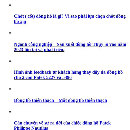
Chốt ( cốt) đồng hồ là gì? Vì sao phải lựa chọn chốt đồng
hồ xịn
Ngành công nghiệp – Sản xuất đồng hồ Thụy Sĩ vào năm
2023 tồn tại và phát triển.
Hình ảnh feedback từ khách hàng thay dây da đồng hồ
cho 2 con Patek 5227 và 5396
Đồng hồ thiên thạch – Mặt đồng hồ thiên thạch
Câu chuyện về sự ra đời của chiếc đồng hồ Patek
Philippe Nautilus