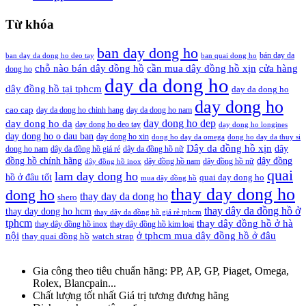
Từ khóa
ban day dong ho
bán day da
ban day da dong ho deo tay
ban quai dong ho
cần mua dây đồng hồ xịn
chỗ nào bán dây đồng hồ
cửa hàng
dong ho
day da dong ho
dây đồng hồ tại tphcm
day da dong ho
day dong ho
cao cap
day da dong ho chinh hang
day da dong ho nam
day dong ho dep
day dong ho da
day dong ho deo tay
day dong ho longines
day dong ho o dau ban
day dong ho xin
dong ho day da omega
dong ho day da thuy si
Dây da đồng hồ xịn
dây
dong ho nam
dây da đồng hồ giá rẻ
dây da đồng hồ nữ
đồng hồ chính hãng
dây đồng
dây đồng hồ nam
dây đồng hồ nữ
dây đồng hồ inox
quai
lam day dong ho
hồ ở đâu tốt
quai day dong ho
mua dây đồng hồ
thay day dong ho
dong ho
thay day da dong ho
shero
thay dây da đồng hồ ở
thay day dong ho hcm
thay dây da đồng hồ giá rẻ tphcm
tphcm
thay dây đồng hồ ở hà
thay dây đồng hồ inox
thay dây đồng hồ kim loại
nội
ở tphcm mua dây đồng hồ ở đâu
thay quai đồng hồ
watch strap
Gia công theo tiêu chuẩn hãng:
PP, AP, GP, Piaget, Omega,
Rolex, Blancpain...
Chất lượng tốt nhất
Giá trị tương đương hãng