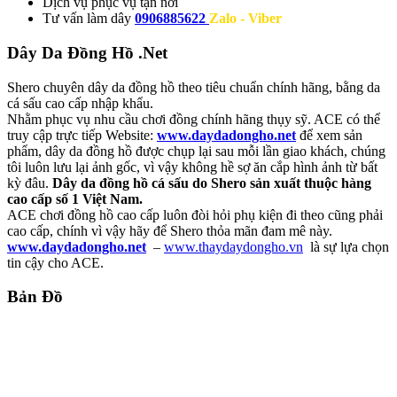
Dịch vụ
phục vụ tận nơi
Tư vấn làm dây
0906885622
Zalo - Viber
Dây Da Đồng Hồ .Net
Shero chuyên dây da đồng hồ theo tiêu chuẩn chính hãng, bằng da
cá sấu cao cấp nhập khẩu.
Nhằm phục vụ nhu cầu chơi đồng chính hãng thụy sỹ. ACE có thể
truy cập trực tiếp Website:
www.daydadongho.net
để xem sản
phẩm, dây da đồng hồ được chụp lại sau mỗi lần giao khách, chúng
tôi luôn lưu lại ảnh gốc, vì vậy không hề sợ ăn cắp hình ảnh từ bất
kỳ đâu.
Dây da đồng hồ cá sấu do Shero sản xuất thuộc hàng
cao cấp số 1 Việt Nam.
ACE chơi đồng hồ cao cấp luôn đòi hỏi phụ kiện đi theo cũng phải
cao cấp, chính vì vậy hãy để Shero thỏa mãn đam mê này.
www.daydadongho.net
–
www.thaydaydongho.vn
là sự lựa chọn
tin cậy cho ACE.
Bản Đồ