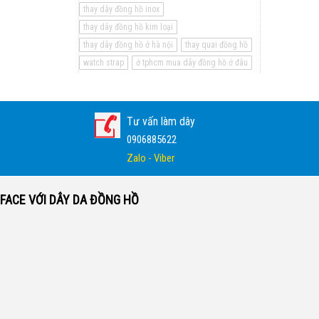
thay dây đồng hồ inox
thay dây đồng hồ kim loại
thay dây đồng hồ ở hà nội
thay quai đồng hồ
watch strap
ở tphcm mua dây đồng hồ ở đâu
Tư vấn làm dây
0906885622
Zalo - Viber
FACE VỚI DÂY DA ĐỒNG HỒ