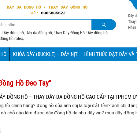
DÂY DA ĐỒNG HỒ - THAY DÂY ĐỒNG HỒ
Tel:
0906885622
Dây d
Thay 
Nhận 
 : Dây đông hồ, Dây da đồng hồ, Thay Dây Đồng Hồ, Dây đồng hồ
ồng hồ rolex,...
 HỒ
KHÓA DÂY (BUCKLE) – DÂY NỊT
HÌNH THỨC ĐẶT DÂY VÀ
 Đồng Hồ Đeo Tay"
ÂY ĐỒNG HỒ – THAY DÂY DA ĐỒNG HỒ CAO CẤP TẠI TPHCM UY
g hồ chính hãng? đồng hồ của anh chị là loại đắt tiền? anh chị đan
m có chỗ nào làm được dây đồng hồ da như dây zin? mua dây đồng 