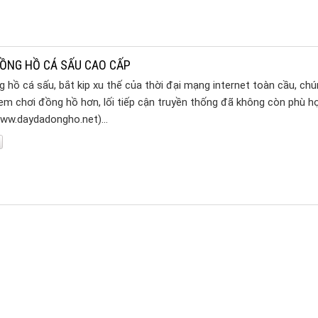
ỒNG HỒ CÁ SẤU CAO CẤP
hồ cá sấu, bắt kip xu thế của thời đại mạng internet toàn cầu, chú
 em chơi đồng hồ hơn, lối tiếp cận truyền thống đã không còn phù hợ
www.daydadongho.net)…