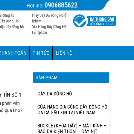
0906885622
Hotline:
a đồng hồ
Thay Dây Da Đồng Hồ Ở
Dây Đồng Hồ
Tphcm
đặt dây đồng hồ
Cửa Hàng Dây Đồng Hồ
Tại Tphcm
 THANH TOÁN
TIN TỨC
LIÊN HỆ
SẢN PHẨM
DÂY DA ĐỒNG HỒ
 TÍN SỐ 1
g phân vân
CỬA HÀNG GIA CÔNG DÂY ĐỒNG HỒ
hồ quá khó?
DA CÁ SẤU XỊN TẠI VIỆT NAM
BUCKLE (KHÓA DÂY) – MẮT KÍNH –
BAO DA ĐIỆN THOẠI – DÂY NỊT