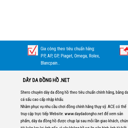
Gia công theo tiêu chuẩn hãng:
PP, AP, GP, Piaget, Omega, Rolex,
Blancpain...
DÂY DA ĐỒNG HỒ .NET
Shero chuyên dây da đồng hồ theo tiêu chuẩn chính hãng, bằng d
cá sấu cao cấp nhập khẩu.
Nhằm phục vụ nhu cầu chơi đồng chính hãng thụy sỹ. ACE có thể
truy cập trực tiếp Website:
www.daydadongho.net
để xem sản
phẩm, dây da đồng hồ được chụp lại sau mỗi lần giao khách, chú