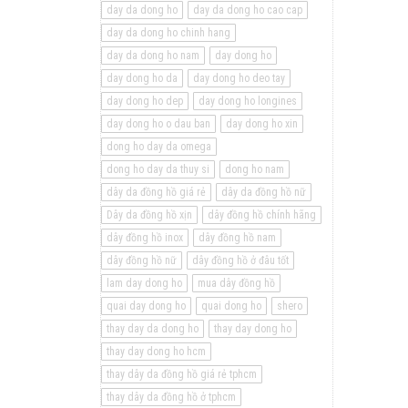
day da dong ho
day da dong ho cao cap
day da dong ho chinh hang
day da dong ho nam
day dong ho
day dong ho da
day dong ho deo tay
day dong ho dep
day dong ho longines
day dong ho o dau ban
day dong ho xin
dong ho day da omega
dong ho day da thuy si
dong ho nam
dây da đồng hồ giá rẻ
dây da đồng hồ nữ
Dây da đồng hồ xịn
dây đồng hồ chính hãng
dây đồng hồ inox
dây đồng hồ nam
dây đồng hồ nữ
dây đồng hồ ở đâu tốt
lam day dong ho
mua dây đồng hồ
quai day dong ho
quai dong ho
shero
thay day da dong ho
thay day dong ho
thay day dong ho hcm
thay dây da đồng hồ giá rẻ tphcm
thay dây da đồng hồ ở tphcm