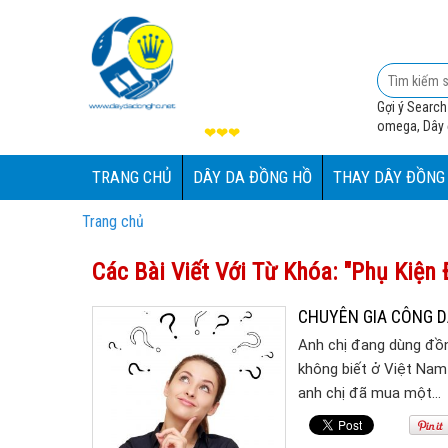
Gợi ý Search
omega, Dây đ
❤❤❤
TRANG CHỦ
DÂY DA ĐỒNG HỒ
THAY DÂY ĐỒNG
Trang chủ
Các Bài Viết Với Từ Khóa: "phụ Kiện
CHUYÊN GIA CÔNG D
Anh chị đang dùng đồn
không biết ở Việt Na
anh chị đã mua một…