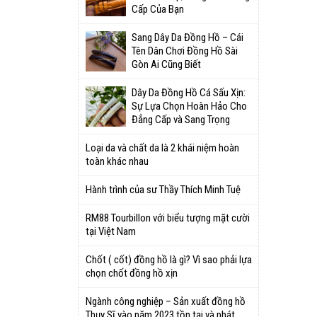
Cấp Của Bạn
Sang Dây Da Đồng Hồ – Cái
Tên Dân Chơi Đồng Hồ Sài
Gòn Ai Cũng Biết
Dây Da Đồng Hồ Cá Sấu Xịn:
Sự Lựa Chọn Hoàn Hảo Cho
Đẳng Cấp và Sang Trọng
Loại da và chất da là 2 khái niệm hoàn
toàn khác nhau
Hành trình của sư Thầy Thích Minh Tuệ
RM88 Tourbillon với biểu tượng mặt cười
tại Việt Nam
Chốt ( cốt) đồng hồ là gì? Vì sao phải lựa
chọn chốt đồng hồ xịn
Ngành công nghiệp – Sản xuất đồng hồ
Thụy Sĩ vào năm 2023 tồn tại và phát