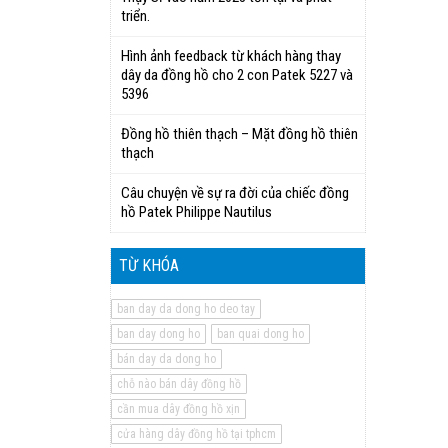
triển.
Hình ảnh feedback từ khách hàng thay
dây da đồng hồ cho 2 con Patek 5227 và
5396
Đồng hồ thiên thạch – Mặt đồng hồ thiên
thạch
Câu chuyện về sự ra đời của chiếc đồng
hồ Patek Philippe Nautilus
TỪ KHÓA
ban day da dong ho deo tay
ban day dong ho
ban quai dong ho
bán day da dong ho
chỗ nào bán dây đồng hồ
cần mua dây đồng hồ xịn
cửa hàng dây đồng hồ tại tphcm