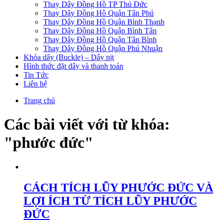
Thay Dây Đồng Hồ TP Thủ Đức
Thay Dây Đồng Hồ Quận Tân Phú
Thay Dây Đồng Hồ Quận Bình Thạnh
Thay Dây Đồng Hồ Quận Bình Tân
Thay Dây Đồng Hồ Quận Tân Bình
Thay Dây Đồng Hồ Quận Phú Nhuận
Khóa dây (Buckle) – Dây nịt
Hình thức đặt dây và thanh toán
Tin Tức
Liên hệ
Trang chủ
Các bài viết với từ khóa:
"phước đức"
CÁCH TÍCH LŨY PHƯỚC ĐỨC VÀ
LỢI ÍCH TỪ TÍCH LŨY PHƯỚC
ĐỨC