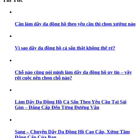
Cần làm dây da đồng hồ theo yêu cầu thì chọn xưởng nào
Vì sao dây da đồng hồ cá sấu thật không thể rẻ?
Chỗ nào cũng nói mình làm dây da đồng hồ uy tín – vậy
rốt cuộc nên chọn chỗ nào?
Làm Dây Da Đồng Hồ Cá Sấu Theo Yêu Cầu Tại Sài
Gòn – Đẳng Cấp Đến Từng Đường Vân
Sang – Chuyên Dây Da Đồng Hồ Cao Cấp, Xứng Tầm
Đẳng Cấp Của Bạn