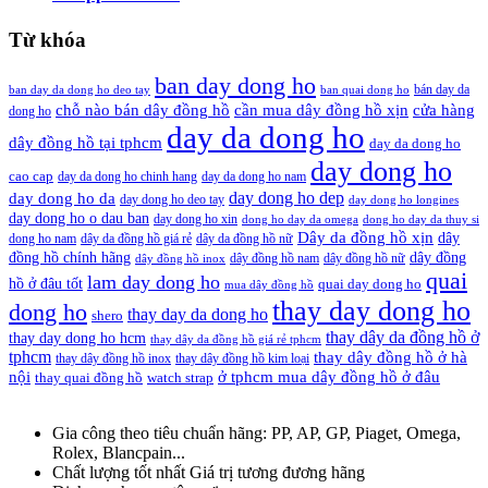
Từ khóa
ban day dong ho
bán day da
ban day da dong ho deo tay
ban quai dong ho
cần mua dây đồng hồ xịn
chỗ nào bán dây đồng hồ
cửa hàng
dong ho
day da dong ho
dây đồng hồ tại tphcm
day da dong ho
day dong ho
cao cap
day da dong ho chinh hang
day da dong ho nam
day dong ho dep
day dong ho da
day dong ho deo tay
day dong ho longines
day dong ho o dau ban
day dong ho xin
dong ho day da omega
dong ho day da thuy si
Dây da đồng hồ xịn
dây
dong ho nam
dây da đồng hồ giá rẻ
dây da đồng hồ nữ
đồng hồ chính hãng
dây đồng
dây đồng hồ nam
dây đồng hồ nữ
dây đồng hồ inox
quai
lam day dong ho
hồ ở đâu tốt
quai day dong ho
mua dây đồng hồ
thay day dong ho
dong ho
thay day da dong ho
shero
thay dây da đồng hồ ở
thay day dong ho hcm
thay dây da đồng hồ giá rẻ tphcm
tphcm
thay dây đồng hồ ở hà
thay dây đồng hồ inox
thay dây đồng hồ kim loại
nội
ở tphcm mua dây đồng hồ ở đâu
thay quai đồng hồ
watch strap
Gia công theo tiêu chuẩn hãng:
PP, AP, GP, Piaget, Omega,
Rolex, Blancpain...
Chất lượng tốt nhất
Giá trị tương đương hãng