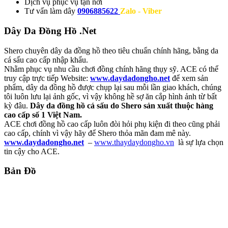
Dịch vụ
phục vụ tận nơi
Tư vấn làm dây
0906885622
Zalo - Viber
Dây Da Đồng Hồ .Net
Shero chuyên dây da đồng hồ theo tiêu chuẩn chính hãng, bằng da
cá sấu cao cấp nhập khẩu.
Nhằm phục vụ nhu cầu chơi đồng chính hãng thụy sỹ. ACE có thể
truy cập trực tiếp Website:
www.daydadongho.net
để xem sản
phẩm, dây da đồng hồ được chụp lại sau mỗi lần giao khách, chúng
tôi luôn lưu lại ảnh gốc, vì vậy không hề sợ ăn cắp hình ảnh từ bất
kỳ đâu.
Dây da đồng hồ cá sấu do Shero sản xuất thuộc hàng
cao cấp số 1 Việt Nam.
ACE chơi đồng hồ cao cấp luôn đòi hỏi phụ kiện đi theo cũng phải
cao cấp, chính vì vậy hãy để Shero thỏa mãn đam mê này.
www.daydadongho.net
–
www.thaydaydongho.vn
là sự lựa chọn
tin cậy cho ACE.
Bản Đồ