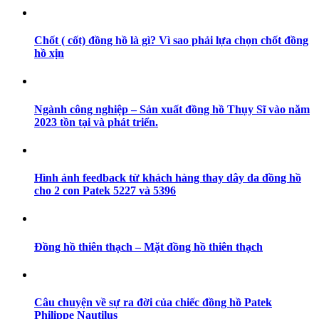
Chốt ( cốt) đồng hồ là gì? Vì sao phải lựa chọn chốt đồng
hồ xịn
Ngành công nghiệp – Sản xuất đồng hồ Thụy Sĩ vào năm
2023 tồn tại và phát triển.
Hình ảnh feedback từ khách hàng thay dây da đồng hồ
cho 2 con Patek 5227 và 5396
Đồng hồ thiên thạch – Mặt đồng hồ thiên thạch
Câu chuyện về sự ra đời của chiếc đồng hồ Patek
Philippe Nautilus