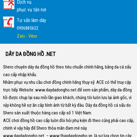
Dịch vụ
phục vụ tận nơi
Tư vấn làm dây
0906885622
Zalo - Viber
DÂY DA ĐỒNG HỒ .NET
Shero chuyên dây da đồng hồ theo tiêu chuẩn chính hãng, bằng da cá sấu
cao cấp nhập khẩu.
Nhằm phục vụ nhu cầu chơi đồng chính hãng thụy sỹ. ACE có thể truy cập
trực tiếp Website:
www.daydadongho.net
để xem sản phẩm, dây da đồng
hồ được chụp lại sau mỗi lần giao khách, chúng tôi luôn lưu lại ảnh gốc, vì
vậy không hề sợ ăn cắp hình ảnh từ bất kỳ đâu.
Dây da đồng hồ cá sấu do
Shero sản xuất thuộc hàng cao cấp số 1 Việt Nam.
ACE chơi đồng hồ cao cấp luôn đòi hỏi phụ kiện đi theo cũng phải cao cấp,
chính vì vậy hãy để Shero thỏa mãn đam mê này.
www.daydadongho.net
–
www.thaydaydongho.vn
là sự lựa chọn tin cậy