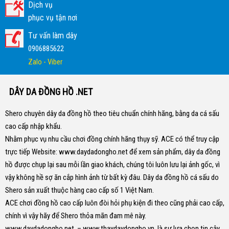
Dịch vụ
phục vụ tận nơi
Tư vấn làm dây
0906885622
Zalo - Viber
DÂY DA ĐỒNG HỒ .NET
Shero chuyên dây da đồng hồ theo tiêu chuẩn chính hãng, bằng da cá sấu
cao cấp nhập khẩu.
Nhằm phục vụ nhu cầu chơi đồng chính hãng thụy sỹ. ACE có thể truy cập
trực tiếp Website:
www.daydadongho.net
để xem sản phẩm, dây da đồng
hồ được chụp lại sau mỗi lần giao khách, chúng tôi luôn lưu lại ảnh gốc, vì
vậy không hề sợ ăn cắp hình ảnh từ bất kỳ đâu.
Dây da đồng hồ cá sấu do
Shero sản xuất thuộc hàng cao cấp số 1 Việt Nam.
ACE chơi đồng hồ cao cấp luôn đòi hỏi phụ kiện đi theo cũng phải cao cấp,
chính vì vậy hãy để Shero thỏa mãn đam mê này.
www.daydadongho.net
–
www.thaydaydongho.vn
là sự lựa chọn tin cậy