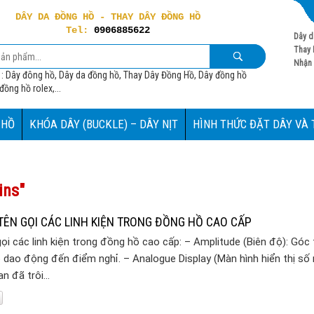
DÂY DA ĐỒNG HỒ - THAY DÂY ĐỒNG HỒ
Tel:
0906885622
Dây d
Thay 
Nhận 
 : Dây đông hồ, Dây da đồng hồ, Thay Dây Đồng Hồ, Dây đồng hồ
ồng hồ rolex,...
 HỒ
KHÓA DÂY (BUCKLE) – DÂY NỊT
HÌNH THỨC ĐẶT DÂY VÀ
ins"
TÊN GỌI CÁC LINH KIỆN TRONG ĐỒNG HỒ CAO CẤP
ọi các linh kiện trong đồng hồ cao cấp: – Amplitude (Biên độ): Góc
 dao động đến điểm nghỉ. – Analogue Display (Màn hình hiển thị số 
an đã trôi…