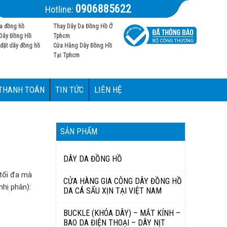
0906885622
Hotline:
a đồng hồ
Thay Dây Da Đồng Hồ Ở
Dây Đồng Hồ
Tphcm
đặt dây đồng hồ
Cửa Hàng Dây Đồng Hồ
Tại Tphcm
 THANH TOÁN
TIN TỨC
LIÊN HỆ
SẢN PHẨM
DÂY DA ĐỒNG HỒ
 tối đa mà
CỬA HÀNG GIA CÔNG DÂY ĐỒNG HỒ
nhị phân):
DA CÁ SẤU XỊN TẠI VIỆT NAM
BUCKLE (KHÓA DÂY) – MẮT KÍNH –
BAO DA ĐIỆN THOẠI – DÂY NỊT