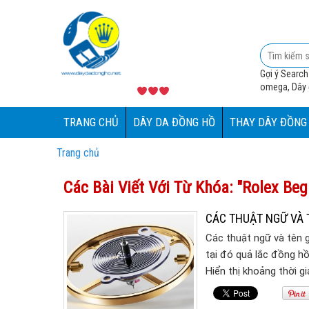
Gợi ý Search
omega, Dây đ
TRANG CHỦ
DÂY DA ĐỒNG HỒ
THAY DÂY ĐỒNG
Trang chủ
Các Bài Viết Với Từ Khóa: "Rolex Beg
CÁC THUẬT NGỮ VÀ 
Các thuật ngữ và tên g
tại đó quả lắc đồng hồ
Hiển thị khoảng thời gi