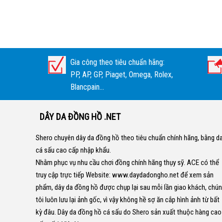
Gia công theo tiêu chuẩn hãng:
PP, AP, GP, Piaget, Omega, Rolex,
Blancpain...
DÂY DA ĐỒNG HỒ .NET
Shero chuyên dây da đồng hồ theo tiêu chuẩn chính hãng, bằng d
cá sấu cao cấp nhập khẩu.
Nhằm phục vụ nhu cầu chơi đồng chính hãng thụy sỹ. ACE có thể
truy cập trực tiếp Website:
www.daydadongho.net
để xem sản
phẩm, dây da đồng hồ được chụp lại sau mỗi lần giao khách, chú
tôi luôn lưu lại ảnh gốc, vì vậy không hề sợ ăn cắp hình ảnh từ bất
kỳ đâu.
Dây da đồng hồ cá sấu do Shero sản xuất thuộc hàng cao