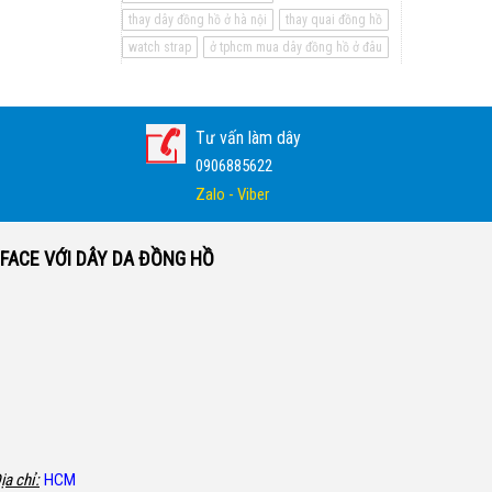
thay dây đồng hồ ở hà nội
thay quai đồng hồ
watch strap
ở tphcm mua dây đồng hồ ở đâu
Tư vấn làm dây
0906885622
Zalo - Viber
FACE VỚI DÂY DA ĐỒNG HỒ
ịa chỉ:
HCM