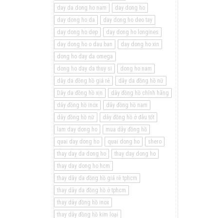
day da dong ho nam
day dong ho
day dong ho da
day dong ho deo tay
day dong ho dep
day dong ho longines
day dong ho o dau ban
day dong ho xin
dong ho day da omega
dong ho day da thuy si
dong ho nam
dây da đồng hồ giá rẻ
dây da đồng hồ nữ
Dây da đồng hồ xịn
dây đồng hồ chính hãng
dây đồng hồ inox
dây đồng hồ nam
dây đồng hồ nữ
dây đồng hồ ở đâu tốt
lam day dong ho
mua dây đồng hồ
quai day dong ho
quai dong ho
shero
thay day da dong ho
thay day dong ho
thay day dong ho hcm
thay dây da đồng hồ giá rẻ tphcm
thay dây da đồng hồ ở tphcm
thay dây đồng hồ inox
thay dây đồng hồ kim loại