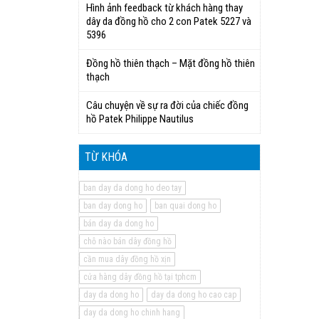
Hình ảnh feedback từ khách hàng thay
dây da đồng hồ cho 2 con Patek 5227 và
5396
Đồng hồ thiên thạch – Mặt đồng hồ thiên
thạch
Câu chuyện về sự ra đời của chiếc đồng
hồ Patek Philippe Nautilus
TỪ KHÓA
ban day da dong ho deo tay
ban day dong ho
ban quai dong ho
bán day da dong ho
chỗ nào bán dây đồng hồ
cần mua dây đồng hồ xịn
cửa hàng dây đồng hồ tại tphcm
day da dong ho
day da dong ho cao cap
day da dong ho chinh hang