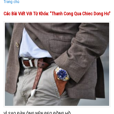
Trang chủ
Các Bài Viết Với Từ Khóa: "thanh Cong Qua Chiec Dong Ho"
VÌ SAO ĐÀN ÔNG NÊN ĐEO ĐỒNG HỒ