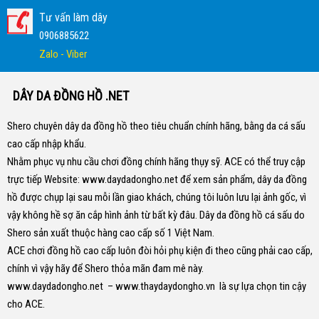
Tư vấn làm dây
0906885622
Zalo - Viber
DÂY DA ĐỒNG HỒ .NET
Shero chuyên dây da đồng hồ theo tiêu chuẩn chính hãng, bằng da cá sấu
cao cấp nhập khẩu.
Nhằm phục vụ nhu cầu chơi đồng chính hãng thụy sỹ. ACE có thể truy cập
trực tiếp Website:
www.daydadongho.net
để xem sản phẩm, dây da đồng
hồ được chụp lại sau mỗi lần giao khách, chúng tôi luôn lưu lại ảnh gốc, vì
vậy không hề sợ ăn cắp hình ảnh từ bất kỳ đâu.
Dây da đồng hồ cá sấu do
Shero sản xuất thuộc hàng cao cấp số 1 Việt Nam.
ACE chơi đồng hồ cao cấp luôn đòi hỏi phụ kiện đi theo cũng phải cao cấp,
chính vì vậy hãy để Shero thỏa mãn đam mê này.
www.daydadongho.net
–
www.thaydaydongho.vn
là sự lựa chọn tin cậy
cho ACE.