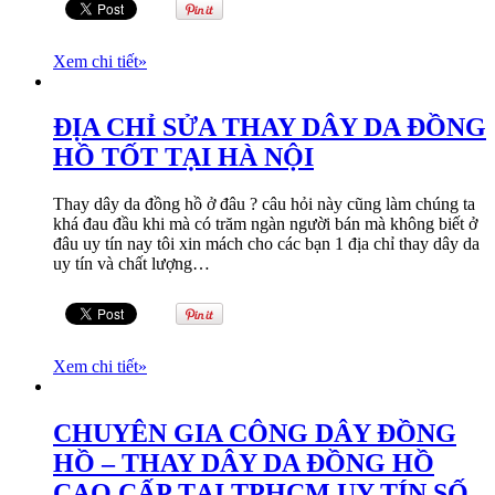
Xem chi tiết
»
ĐỊA CHỈ SỬA THAY DÂY DA ĐỒNG
HỒ TỐT TẠI HÀ NỘI
Thay dây da đồng hồ ở đâu ? câu hỏi này cũng làm chúng ta
khá đau đầu khi mà có trăm ngàn người bán mà không biết ở
đâu uy tín nay tôi xin mách cho các bạn 1 địa chỉ thay dây da
uy tín và chất lượng…
Xem chi tiết
»
CHUYÊN GIA CÔNG DÂY ĐỒNG
HỒ – THAY DÂY DA ĐỒNG HỒ
CAO CẤP TẠI TPHCM UY TÍN SỐ