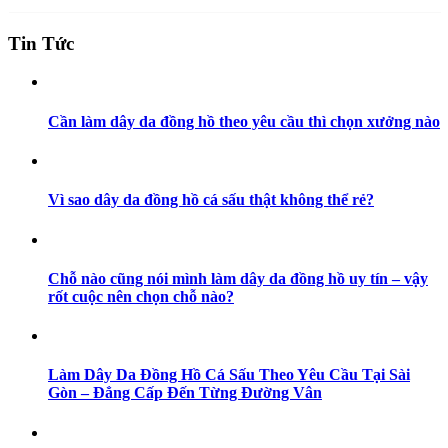
Tin Tức
Cần làm dây da đồng hồ theo yêu cầu thì chọn xưởng nào
Vì sao dây da đồng hồ cá sấu thật không thể rẻ?
Chỗ nào cũng nói mình làm dây da đồng hồ uy tín – vậy
rốt cuộc nên chọn chỗ nào?
Làm Dây Da Đồng Hồ Cá Sấu Theo Yêu Cầu Tại Sài
Gòn – Đẳng Cấp Đến Từng Đường Vân