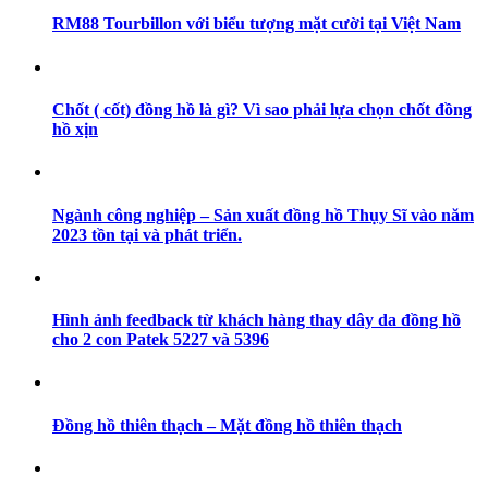
RM88 Tourbillon với biểu tượng mặt cười tại Việt Nam
Chốt ( cốt) đồng hồ là gì? Vì sao phải lựa chọn chốt đồng
hồ xịn
Ngành công nghiệp – Sản xuất đồng hồ Thụy Sĩ vào năm
2023 tồn tại và phát triển.
Hình ảnh feedback từ khách hàng thay dây da đồng hồ
cho 2 con Patek 5227 và 5396
Đồng hồ thiên thạch – Mặt đồng hồ thiên thạch