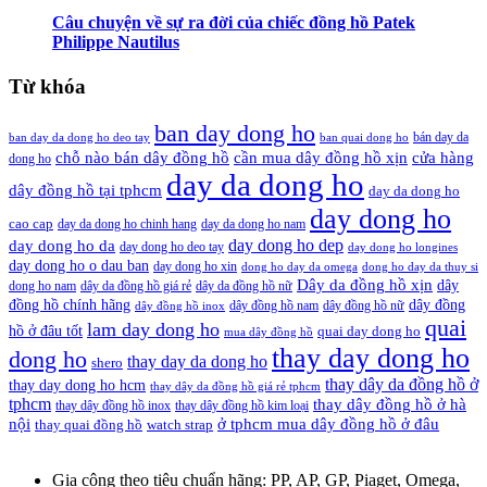
Câu chuyện về sự ra đời của chiếc đồng hồ Patek
Philippe Nautilus
Từ khóa
ban day dong ho
bán day da
ban day da dong ho deo tay
ban quai dong ho
cần mua dây đồng hồ xịn
chỗ nào bán dây đồng hồ
cửa hàng
dong ho
day da dong ho
dây đồng hồ tại tphcm
day da dong ho
day dong ho
cao cap
day da dong ho chinh hang
day da dong ho nam
day dong ho dep
day dong ho da
day dong ho deo tay
day dong ho longines
day dong ho o dau ban
day dong ho xin
dong ho day da omega
dong ho day da thuy si
Dây da đồng hồ xịn
dây
dong ho nam
dây da đồng hồ giá rẻ
dây da đồng hồ nữ
đồng hồ chính hãng
dây đồng
dây đồng hồ nam
dây đồng hồ nữ
dây đồng hồ inox
quai
lam day dong ho
hồ ở đâu tốt
quai day dong ho
mua dây đồng hồ
thay day dong ho
dong ho
thay day da dong ho
shero
thay dây da đồng hồ ở
thay day dong ho hcm
thay dây da đồng hồ giá rẻ tphcm
tphcm
thay dây đồng hồ ở hà
thay dây đồng hồ inox
thay dây đồng hồ kim loại
nội
ở tphcm mua dây đồng hồ ở đâu
thay quai đồng hồ
watch strap
Gia công theo tiêu chuẩn hãng:
PP, AP, GP, Piaget, Omega,