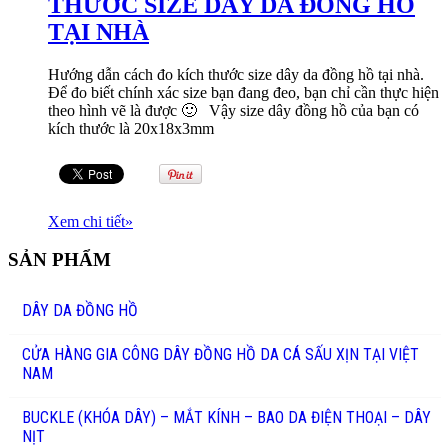
THƯỚC SIZE DÂY DA ĐỒNG HỒ
TẠI NHÀ
Hướng dẫn cách đo kích thước size dây da đồng hồ tại nhà.
Để đo biết chính xác size bạn đang đeo, bạn chỉ cần thực hiện
theo hình vẽ là được 🙂 Vậy size dây đồng hồ của bạn có
kích thước là 20x18x3mm
Xem chi tiết
»
SẢN PHẨM
DÂY DA ĐỒNG HỒ
CỬA HÀNG GIA CÔNG DÂY ĐỒNG HỒ DA CÁ SẤU XỊN TẠI VIỆT
NAM
BUCKLE (KHÓA DÂY) – MẮT KÍNH – BAO DA ĐIỆN THOẠI – DÂY
NỊT