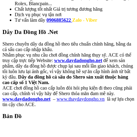
Rolex, Blancpain...
Chất lượng tốt nhất
Giá trị tương đương hãng
Dịch vụ
phục vụ tận nơi
Tư vấn làm dây
0906885622
Zalo - Viber
Dây Da Đồng Hồ .Net
Shero chuyên dây da đồng hồ theo tiêu chuẩn chính hãng, bằng da
cá sấu cao cấp nhập khẩu.
Nhằm phục vụ nhu cầu chơi đồng chính hãng thụy sỹ. ACE có thể
truy cập trực tiếp Website:
www.daydadongho.net
để xem sản
phẩm, dây da đồng hồ được chụp lại sau mỗi lần giao khách, chúng
tôi luôn lưu lại ảnh gốc, vì vậy không hề sợ ăn cắp hình ảnh từ bất
kỳ đâu.
Dây da đồng hồ cá sấu do Shero sản xuất thuộc hàng
cao cấp số 1 Việt Nam.
ACE chơi đồng hồ cao cấp luôn đòi hỏi phụ kiện đi theo cũng phải
cao cấp, chính vì vậy hãy để Shero thỏa mãn đam mê này.
www.daydadongho.net
–
www.thaydaydongho.vn
là sự lựa chọn
tin cậy cho ACE.
Bản Đồ