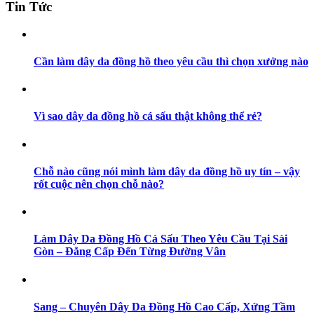
Tin Tức
Cần làm dây da đồng hồ theo yêu cầu thì chọn xưởng nào
Vì sao dây da đồng hồ cá sấu thật không thể rẻ?
Chỗ nào cũng nói mình làm dây da đồng hồ uy tín – vậy
rốt cuộc nên chọn chỗ nào?
Làm Dây Da Đồng Hồ Cá Sấu Theo Yêu Cầu Tại Sài
Gòn – Đẳng Cấp Đến Từng Đường Vân
Sang – Chuyên Dây Da Đồng Hồ Cao Cấp, Xứng Tầm