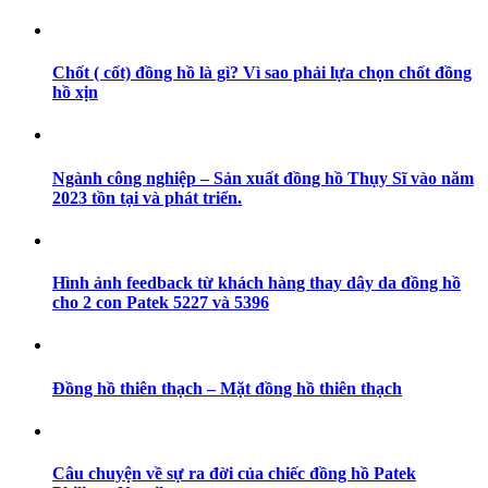
Chốt ( cốt) đồng hồ là gì? Vì sao phải lựa chọn chốt đồng
hồ xịn
Ngành công nghiệp – Sản xuất đồng hồ Thụy Sĩ vào năm
2023 tồn tại và phát triển.
Hình ảnh feedback từ khách hàng thay dây da đồng hồ
cho 2 con Patek 5227 và 5396
Đồng hồ thiên thạch – Mặt đồng hồ thiên thạch
Câu chuyện về sự ra đời của chiếc đồng hồ Patek