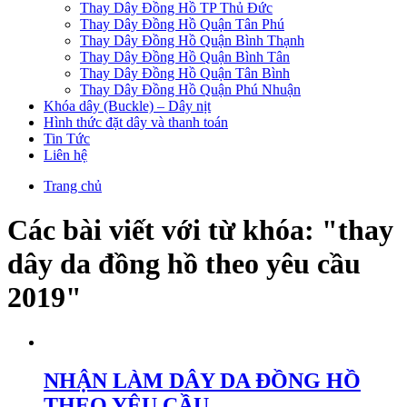
Thay Dây Đồng Hồ TP Thủ Đức
Thay Dây Đồng Hồ Quận Tân Phú
Thay Dây Đồng Hồ Quận Bình Thạnh
Thay Dây Đồng Hồ Quận Bình Tân
Thay Dây Đồng Hồ Quận Tân Bình
Thay Dây Đồng Hồ Quận Phú Nhuận
Khóa dây (Buckle) – Dây nịt
Hình thức đặt dây và thanh toán
Tin Tức
Liên hệ
Trang chủ
Các bài viết với từ khóa: "thay
dây da đồng hồ theo yêu cầu
2019"
NHẬN LÀM DÂY DA ĐỒNG HỒ
THEO YÊU CẦU