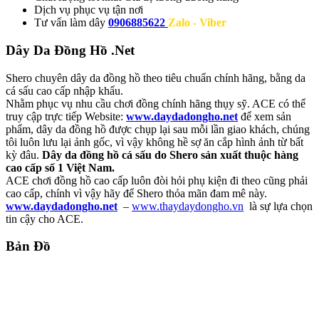
Dịch vụ
phục vụ tận nơi
Tư vấn làm dây
0906885622
Zalo - Viber
Dây Da Đồng Hồ .Net
Shero chuyên dây da đồng hồ theo tiêu chuẩn chính hãng, bằng da
cá sấu cao cấp nhập khẩu.
Nhằm phục vụ nhu cầu chơi đồng chính hãng thụy sỹ. ACE có thể
truy cập trực tiếp Website:
www.daydadongho.net
để xem sản
phẩm, dây da đồng hồ được chụp lại sau mỗi lần giao khách, chúng
tôi luôn lưu lại ảnh gốc, vì vậy không hề sợ ăn cắp hình ảnh từ bất
kỳ đâu.
Dây da đồng hồ cá sấu do Shero sản xuất thuộc hàng
cao cấp số 1 Việt Nam.
ACE chơi đồng hồ cao cấp luôn đòi hỏi phụ kiện đi theo cũng phải
cao cấp, chính vì vậy hãy để Shero thỏa mãn đam mê này.
www.daydadongho.net
–
www.thaydaydongho.vn
là sự lựa chọn
tin cậy cho ACE.
Bản Đồ