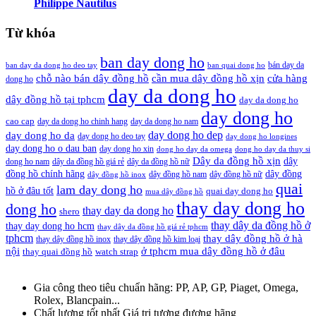
Philippe Nautilus
Từ khóa
ban day dong ho
bán day da
ban day da dong ho deo tay
ban quai dong ho
cần mua dây đồng hồ xịn
chỗ nào bán dây đồng hồ
cửa hàng
dong ho
day da dong ho
dây đồng hồ tại tphcm
day da dong ho
day dong ho
cao cap
day da dong ho chinh hang
day da dong ho nam
day dong ho dep
day dong ho da
day dong ho deo tay
day dong ho longines
day dong ho o dau ban
day dong ho xin
dong ho day da omega
dong ho day da thuy si
Dây da đồng hồ xịn
dây
dong ho nam
dây da đồng hồ giá rẻ
dây da đồng hồ nữ
đồng hồ chính hãng
dây đồng
dây đồng hồ nam
dây đồng hồ nữ
dây đồng hồ inox
quai
lam day dong ho
hồ ở đâu tốt
quai day dong ho
mua dây đồng hồ
thay day dong ho
dong ho
thay day da dong ho
shero
thay dây da đồng hồ ở
thay day dong ho hcm
thay dây da đồng hồ giá rẻ tphcm
tphcm
thay dây đồng hồ ở hà
thay dây đồng hồ inox
thay dây đồng hồ kim loại
nội
ở tphcm mua dây đồng hồ ở đâu
thay quai đồng hồ
watch strap
Gia công theo tiêu chuẩn hãng:
PP, AP, GP, Piaget, Omega,
Rolex, Blancpain...
Chất lượng tốt nhất
Giá trị tương đương hãng