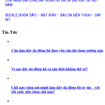
CỬA HÀNG GIA CÔNG DÂY ĐỒNG HỒ DA CÁ SẤU XỊN TẠI VIỆT
NAM
BUCKLE (KHÓA DÂY) – MẮT KÍNH – BAO DA ĐIỆN THOẠI – DÂY
NỊT
Tin Tức
Cần làm dây da đồng hồ theo yêu cầu thì chọn xưởng nào
Vì sao dây da đồng hồ cá sấu thật không thể rẻ?
Chỗ nào cũng nói mình làm dây da đồng hồ uy tín – vậy
rốt cuộc nên chọn chỗ nào?