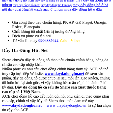
thay dây da đồng hồ ở
thay day dong ho hcm
thay dây da đồng hồ giá rẻ tphcm
tphcm
thay dây đồng hồ ở hà
thay dây đồng hồ inox
thay dây đồng hồ kim loại
nội
ở tphcm mua dây đồng hồ ở đâu
thay quai đồng hồ
watch strap
Gia công theo tiêu chuẩn hãng:
PP, AP, GP, Piaget, Omega,
Rolex, Blancpain...
Chất lượng tốt nhất
Giá trị tương đương hãng
Dịch vụ
phục vụ tận nơi
Tư vấn làm dây
0906885622
Zalo - Viber
Dây Da Đồng Hồ .Net
Shero chuyên dây da đồng hồ theo tiêu chuẩn chính hãng, bằng da
cá sấu cao cấp nhập khẩu.
Nhằm phục vụ nhu cầu chơi đồng chính hãng thụy sỹ. ACE có thể
truy cập trực tiếp Website:
www.daydadongho.net
để xem sản
phẩm, dây da đồng hồ được chụp lại sau mỗi lần giao khách, chúng
tôi luôn lưu lại ảnh gốc, vì vậy không hề sợ ăn cắp hình ảnh từ bất
kỳ đâu.
Dây da đồng hồ cá sấu do Shero sản xuất thuộc hàng
cao cấp số 1 Việt Nam.
ACE chơi đồng hồ cao cấp luôn đòi hỏi phụ kiện đi theo cũng phải
cao cấp, chính vì vậy hãy để Shero thỏa mãn đam mê này.
www.daydadongho.net
–
www.thaydaydongho.vn
là sự lựa chọn
tin cậy cho ACE.