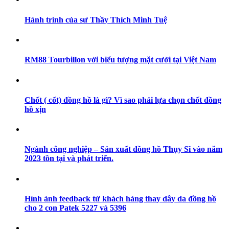
Hành trình của sư Thầy Thích Minh Tuệ
RM88 Tourbillon với biểu tượng mặt cười tại Việt Nam
Chốt ( cốt) đồng hồ là gì? Vì sao phải lựa chọn chốt đồng
hồ xịn
Ngành công nghiệp – Sản xuất đồng hồ Thụy Sĩ vào năm
2023 tồn tại và phát triển.
Hình ảnh feedback từ khách hàng thay dây da đồng hồ
cho 2 con Patek 5227 và 5396