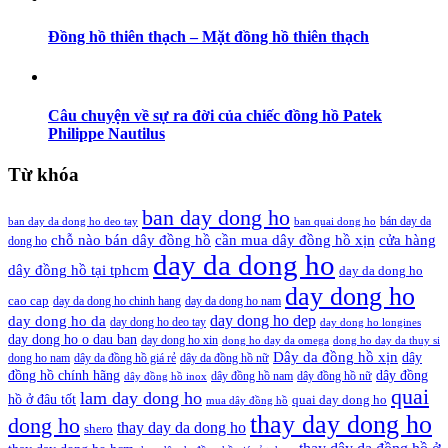
Đồng hồ thiên thạch – Mặt đồng hồ thiên thạch
Câu chuyện về sự ra đời của chiếc đồng hồ Patek
Philippe Nautilus
Từ khóa
ban day dong ho
bán day da
ban day da dong ho deo tay
ban quai dong ho
cần mua dây đồng hồ xịn
chỗ nào bán dây đồng hồ
cửa hàng
dong ho
day da dong ho
dây đồng hồ tại tphcm
day da dong ho
day dong ho
cao cap
day da dong ho chinh hang
day da dong ho nam
day dong ho dep
day dong ho da
day dong ho deo tay
day dong ho longines
day dong ho o dau ban
day dong ho xin
dong ho day da omega
dong ho day da thuy si
Dây da đồng hồ xịn
dây
dong ho nam
dây da đồng hồ giá rẻ
dây da đồng hồ nữ
đồng hồ chính hãng
dây đồng
dây đồng hồ nam
dây đồng hồ nữ
dây đồng hồ inox
quai
lam day dong ho
hồ ở đâu tốt
quai day dong ho
mua dây đồng hồ
thay day dong ho
dong ho
thay day da dong ho
shero