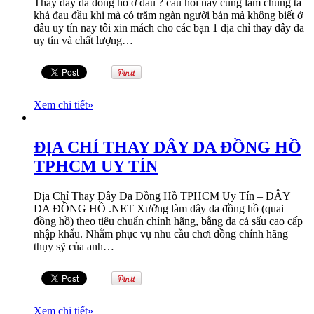
Thay dây da đồng hồ ở đâu ? câu hỏi này cũng làm chúng ta
khá đau đầu khi mà có trăm ngàn người bán mà không biết ở
đâu uy tín nay tôi xin mách cho các bạn 1 địa chỉ thay dây da
uy tín và chất lượng…
Xem chi tiết
»
ĐỊA CHỈ THAY DÂY DA ĐỒNG HỒ
TPHCM UY TÍN
Địa Chỉ Thay Dây Da Đồng Hồ TPHCM Uy Tín – DÂY
DA ĐỒNG HỒ .NET Xưởng làm dây da đồng hồ (quai
đồng hồ) theo tiêu chuẩn chính hãng, bằng da cá sấu cao cấp
nhập khẩu. Nhằm phục vụ nhu cầu chơi đồng chính hãng
thụy sỹ của anh…
Xem chi tiết
»