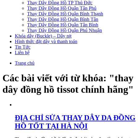
Thay Dây Đồng Hồ TP Thủ Đức
Thay Dây Đồng Hồ Quận Tân Phú
Thay Dây Đồng Hồ Quận Bình Thạnh
Thay Dây Đồng Hồ Quận Bình Tân
Thay Dây Đồng Hồ Quận Tân Bình
Thay Dây Đồng Hồ Quận Phú Nhuận
Khóa dây (Buckle) – Dây nịt
Hình thức đặt dây và thanh toán
Tin Tức
Liên hệ
Trang chủ
Các bài viết với từ khóa: "thay
dây đồng hồ tissot chính hãng"
ĐỊA CHỈ SỬA THAY DÂY DA ĐỒNG
HỒ TỐT TẠI HÀ NỘI