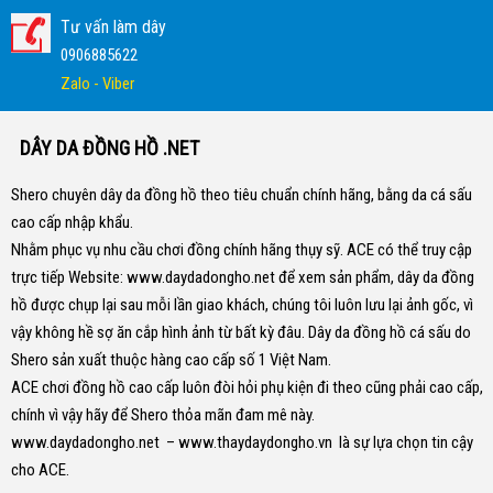
Tư vấn làm dây
0906885622
Zalo - Viber
DÂY DA ĐỒNG HỒ .NET
Shero chuyên dây da đồng hồ theo tiêu chuẩn chính hãng, bằng da cá sấu
cao cấp nhập khẩu.
Nhằm phục vụ nhu cầu chơi đồng chính hãng thụy sỹ. ACE có thể truy cập
trực tiếp Website:
www.daydadongho.net
để xem sản phẩm, dây da đồng
hồ được chụp lại sau mỗi lần giao khách, chúng tôi luôn lưu lại ảnh gốc, vì
vậy không hề sợ ăn cắp hình ảnh từ bất kỳ đâu.
Dây da đồng hồ cá sấu do
Shero sản xuất thuộc hàng cao cấp số 1 Việt Nam.
ACE chơi đồng hồ cao cấp luôn đòi hỏi phụ kiện đi theo cũng phải cao cấp,
chính vì vậy hãy để Shero thỏa mãn đam mê này.
www.daydadongho.net
–
www.thaydaydongho.vn
là sự lựa chọn tin cậy
cho ACE.