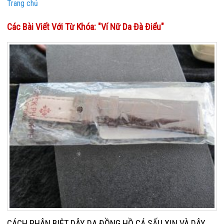
Trang chủ
Các Bài Viết Với Từ Khóa: "Ví Nữ Da Đà Điểu"
CÁCH PHÂN BIỆT DÂY DA ĐỒNG HỒ CÁ SẤU XỊN VÀ DÂY