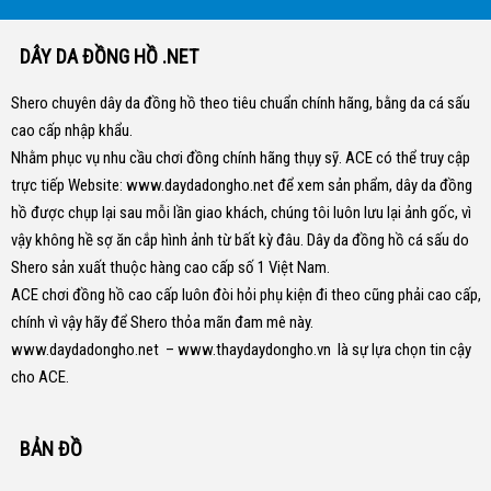
DÂY DA ĐỒNG HỒ .NET
Shero chuyên dây da đồng hồ theo tiêu chuẩn chính hãng, bằng da cá sấu
cao cấp nhập khẩu.
Nhằm phục vụ nhu cầu chơi đồng chính hãng thụy sỹ. ACE có thể truy cập
trực tiếp Website:
www.daydadongho.net
để xem sản phẩm, dây da đồng
hồ được chụp lại sau mỗi lần giao khách, chúng tôi luôn lưu lại ảnh gốc, vì
vậy không hề sợ ăn cắp hình ảnh từ bất kỳ đâu.
Dây da đồng hồ cá sấu do
Shero sản xuất thuộc hàng cao cấp số 1 Việt Nam.
ACE chơi đồng hồ cao cấp luôn đòi hỏi phụ kiện đi theo cũng phải cao cấp,
chính vì vậy hãy để Shero thỏa mãn đam mê này.
www.daydadongho.net
–
www.thaydaydongho.vn
là sự lựa chọn tin cậy
cho ACE.
BẢN ĐỒ