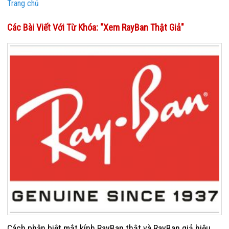
Trang chủ
Các Bài Viết Với Từ Khóa: "xem RayBan Thật Giả"
Cách phân biệt mắt kính RayBan thật và RayBan giả hiệu