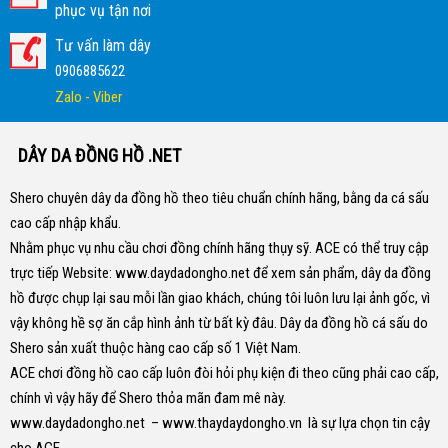
phục vụ tận nơi
Tư vấn làm dây
0906885622
Zalo - Viber
DÂY DA ĐỒNG HỒ .NET
Shero chuyên dây da đồng hồ theo tiêu chuẩn chính hãng, bằng da cá sấu
cao cấp nhập khẩu.
Nhằm phục vụ nhu cầu chơi đồng chính hãng thụy sỹ. ACE có thể truy cập
trực tiếp Website:
www.daydadongho.net
để xem sản phẩm, dây da đồng
hồ được chụp lại sau mỗi lần giao khách, chúng tôi luôn lưu lại ảnh gốc, vì
vậy không hề sợ ăn cắp hình ảnh từ bất kỳ đâu.
Dây da đồng hồ cá sấu do
Shero sản xuất thuộc hàng cao cấp số 1 Việt Nam.
ACE chơi đồng hồ cao cấp luôn đòi hỏi phụ kiện đi theo cũng phải cao cấp,
chính vì vậy hãy để Shero thỏa mãn đam mê này.
www.daydadongho.net
–
www.thaydaydongho.vn
là sự lựa chọn tin cậy