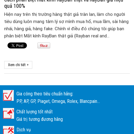
quả 100%
Hiện nay trên thị trường hàng thật giả tràn lan, làm cho người
tiêu dùng luôn mang tâm lý sợ mình mua hố, mua lầm, sài hàng
nhái, hàng giả, hàng fake. Chính vì điều đó chúng tôi giúp bạn
phân biệt Mắt kính RayBan thật giả (Rayban real and…
»
Xem chi tiết
Gia công theo tiêu chuẩn hãng:
PP, AP, GP, Piaget, Omega, Rolex, Blancpain...
Chất lượng tốt nhất
Giá trị tương đương hãng
Dịch vụ