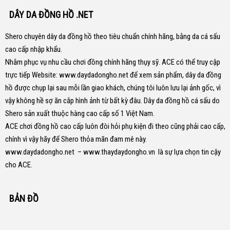
DÂY DA ĐỒNG HỒ .NET
Shero chuyên dây da đồng hồ theo tiêu chuẩn chính hãng, bằng da cá sấu
cao cấp nhập khẩu.
Nhằm phục vụ nhu cầu chơi đồng chính hãng thụy sỹ. ACE có thể truy cập
trực tiếp Website:
www.daydadongho.net
để xem sản phẩm, dây da đồng
hồ được chụp lại sau mỗi lần giao khách, chúng tôi luôn lưu lại ảnh gốc, vì
vậy không hề sợ ăn cắp hình ảnh từ bất kỳ đâu.
Dây da đồng hồ cá sấu do
Shero sản xuất thuộc hàng cao cấp số 1 Việt Nam.
ACE chơi đồng hồ cao cấp luôn đòi hỏi phụ kiện đi theo cũng phải cao cấp,
chính vì vậy hãy để Shero thỏa mãn đam mê này.
www.daydadongho.net
–
www.thaydaydongho.vn
là sự lựa chọn tin cậy
cho ACE.
BẢN ĐỒ