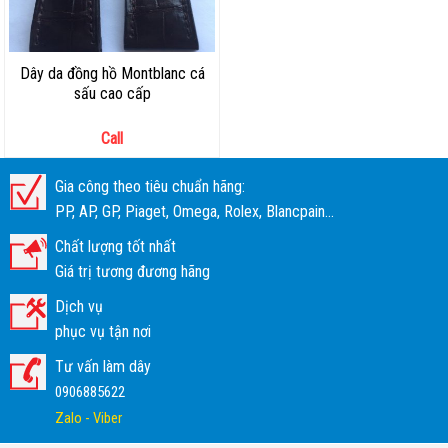
Dây da đồng hồ Montblanc cá
sấu cao cấp
Call
Gia công theo tiêu chuẩn hãng:
PP, AP, GP, Piaget, Omega, Rolex, Blancpain...
Chất lượng tốt nhất
Giá trị tương đương hãng
Dịch vụ
phục vụ tận nơi
Tư vấn làm dây
0906885622
Zalo - Viber