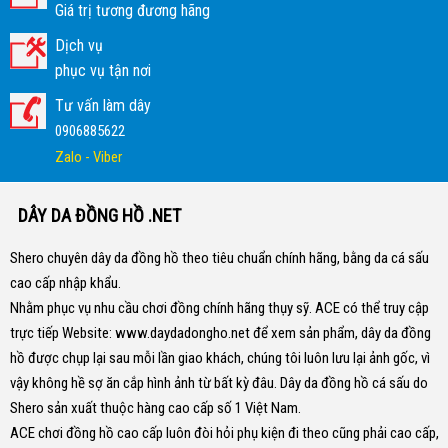
Giá trị tương đương hãng
Dịch vụ
phục vụ tận nơi
Tư vấn làm dây
0906885622
Zalo - Viber
DÂY DA ĐỒNG HỒ .NET
Shero chuyên dây da đồng hồ theo tiêu chuẩn chính hãng, bằng da cá sấu
cao cấp nhập khẩu.
Nhằm phục vụ nhu cầu chơi đồng chính hãng thụy sỹ. ACE có thể truy cập
trực tiếp Website:
www.daydadongho.net
để xem sản phẩm, dây da đồng
hồ được chụp lại sau mỗi lần giao khách, chúng tôi luôn lưu lại ảnh gốc, vì
vậy không hề sợ ăn cắp hình ảnh từ bất kỳ đâu.
Dây da đồng hồ cá sấu do
Shero sản xuất thuộc hàng cao cấp số 1 Việt Nam.
ACE chơi đồng hồ cao cấp luôn đòi hỏi phụ kiện đi theo cũng phải cao cấp,