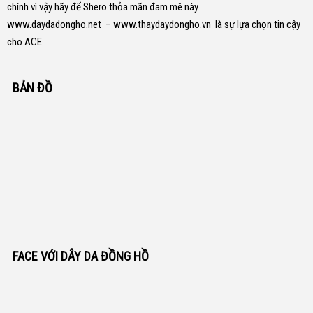
chính vì vậy hãy để Shero thỏa mãn đam mê này.
www.daydadongho.net
–
www.thaydaydongho.vn
là sự lựa chọn tin cậy
cho ACE.
BẢN ĐỒ
FACE VỚI DÂY DA ĐỒNG HỒ