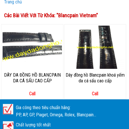
Trang chủ
Các Bài Viết Với Từ Khóa: "
Blancpain Vietnam
"
DÂY DA ĐỒNG HỒ BLANCPAIN
Dây đồng hồ Blancpain khoá yếm
DA CÁ SẤU CAO CẤP
da cá sấu cao cấp
Call
Call
Gia công theo tiêu chuẩn hãng:
PP, AP, GP, Piaget, Omega, Rolex, Blancpain...
Chất lượng tốt nhất