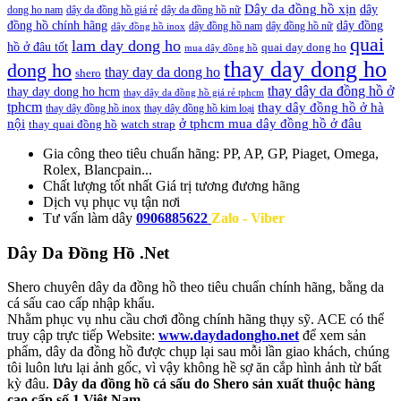
Dây da đồng hồ xịn
dây
dong ho nam
dây da đồng hồ giá rẻ
dây da đồng hồ nữ
đồng hồ chính hãng
dây đồng
dây đồng hồ nam
dây đồng hồ nữ
dây đồng hồ inox
quai
lam day dong ho
hồ ở đâu tốt
quai day dong ho
mua dây đồng hồ
thay day dong ho
dong ho
thay day da dong ho
shero
thay dây da đồng hồ ở
thay day dong ho hcm
thay dây da đồng hồ giá rẻ tphcm
tphcm
thay dây đồng hồ ở hà
thay dây đồng hồ inox
thay dây đồng hồ kim loại
nội
ở tphcm mua dây đồng hồ ở đâu
thay quai đồng hồ
watch strap
Gia công theo tiêu chuẩn hãng:
PP, AP, GP, Piaget, Omega,
Rolex, Blancpain...
Chất lượng tốt nhất
Giá trị tương đương hãng
Dịch vụ
phục vụ tận nơi
Tư vấn làm dây
0906885622
Zalo - Viber
Dây Da Đồng Hồ .Net
Shero chuyên dây da đồng hồ theo tiêu chuẩn chính hãng, bằng da
cá sấu cao cấp nhập khẩu.
Nhằm phục vụ nhu cầu chơi đồng chính hãng thụy sỹ. ACE có thể
truy cập trực tiếp Website:
www.daydadongho.net
để xem sản
phẩm, dây da đồng hồ được chụp lại sau mỗi lần giao khách, chúng
tôi luôn lưu lại ảnh gốc, vì vậy không hề sợ ăn cắp hình ảnh từ bất
kỳ đâu.
Dây da đồng hồ cá sấu do Shero sản xuất thuộc hàng
cao cấp số 1 Việt Nam.