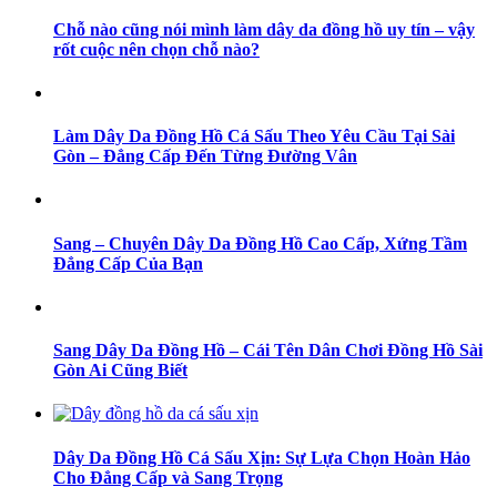
Chỗ nào cũng nói mình làm dây da đồng hồ uy tín – vậy
rốt cuộc nên chọn chỗ nào?
Làm Dây Da Đồng Hồ Cá Sấu Theo Yêu Cầu Tại Sài
Gòn – Đẳng Cấp Đến Từng Đường Vân
Sang – Chuyên Dây Da Đồng Hồ Cao Cấp, Xứng Tầm
Đẳng Cấp Của Bạn
Sang Dây Da Đồng Hồ – Cái Tên Dân Chơi Đồng Hồ Sài
Gòn Ai Cũng Biết
Dây Da Đồng Hồ Cá Sấu Xịn: Sự Lựa Chọn Hoàn Hảo
Cho Đẳng Cấp và Sang Trọng