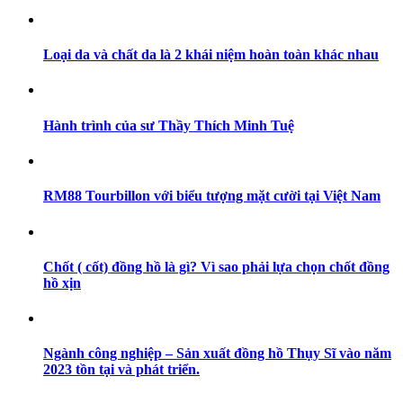
Loại da và chất da là 2 khái niệm hoàn toàn khác nhau
Hành trình của sư Thầy Thích Minh Tuệ
RM88 Tourbillon với biểu tượng mặt cười tại Việt Nam
Chốt ( cốt) đồng hồ là gì? Vì sao phải lựa chọn chốt đồng
hồ xịn
Ngành công nghiệp – Sản xuất đồng hồ Thụy Sĩ vào năm
2023 tồn tại và phát triển.