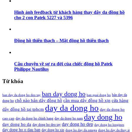
Hình ảnh feedback từ khách hàng thay dây da đồng hồ
cho 2 con Patek 5227 và 5396
Đồng hồ thiên thạch – Mặt đồng hồ thiên thạch
Câu chuyện về sự ra đời của chiếc đồng hồ Patek
Philippe Nautilus
Từ khóa
ban day dong ho
bán day da
ban day da dong ho deo tay
ban quai dong ho
cần mua dây đồng hồ xịn
chỗ nào bán dây đồng hồ
cửa hàng
dong ho
day da dong ho
dây đồng hồ tại tphcm
day da dong ho
day dong ho
cao cap
day da dong ho chinh hang
day da dong ho nam
day dong ho dep
day dong ho da
day dong ho deo tay
day dong ho longines
day dong ho o dau ban
day dong ho xin
dong ho day da omega
dong ho day da thuy si