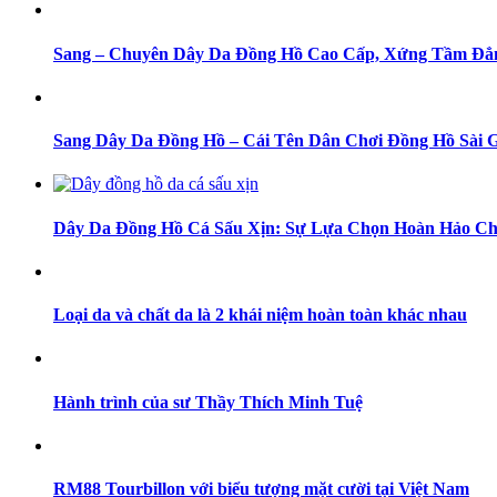
Sang – Chuyên Dây Da Đồng Hồ Cao Cấp, Xứng Tầm Đẳ
Sang Dây Da Đồng Hồ – Cái Tên Dân Chơi Đồng Hồ Sài 
Dây Da Đồng Hồ Cá Sấu Xịn: Sự Lựa Chọn Hoàn Hảo Ch
Loại da và chất da là 2 khái niệm hoàn toàn khác nhau
Hành trình của sư Thầy Thích Minh Tuệ
RM88 Tourbillon với biểu tượng mặt cười tại Việt Nam