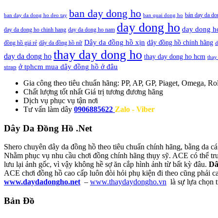
ban day dong ho
bán day da do
ban day da dong ho deo tay
ban quai dong ho
day dong ho
day dong h
day da dong ho chinh hang
day da dong ho nam
Dây da đồng hồ xịn
dây đồng hồ chính hãng
đồng hồ giá rẻ
dây da đồng hồ nữ
d
thay day dong ho
day da dong ho
thay day dong ho hcm
thay
ở tphcm mua dây đồng hồ ở đâu
strap
Gia công theo tiêu chuẩn hãng:
PP, AP, GP, Piaget, Omega, Rol
Chất lượng tốt nhất
Giá trị tương đương hãng
Dịch vụ
phục vụ tận nơi
Tư vấn làm dây
0906885622
Zalo - Viber
Dây Da Đồng Hồ .Net
Shero chuyên dây da đồng hồ theo tiêu chuẩn chính hãng, bằng da cá
Nhằm phục vụ nhu cầu chơi đồng chính hãng thụy sỹ. ACE có thể truy
lưu lại ảnh gốc, vì vậy không hề sợ ăn cắp hình ảnh từ bất kỳ đâu.
Dâ
ACE chơi đồng hồ cao cấp luôn đòi hỏi phụ kiện đi theo cũng phải c
www.daydadongho.net
–
www.thaydaydongho.vn
là sự lựa chọn 
Bản Đồ