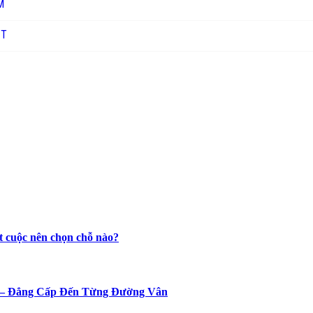
M
ỊT
t cuộc nên chọn chỗ nào?
n – Đẳng Cấp Đến Từng Đường Vân