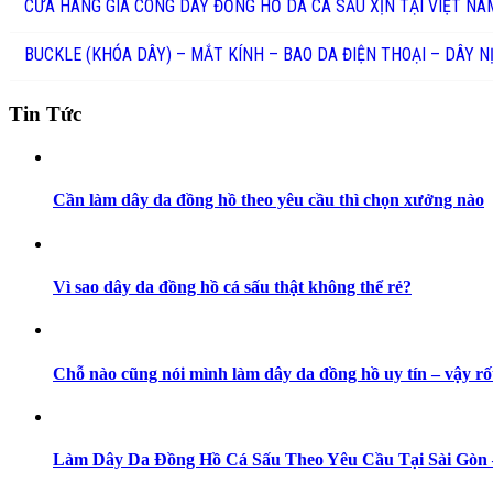
CỬA HÀNG GIA CÔNG DÂY ĐỒNG HỒ DA CÁ SẤU XỊN TẠI VIỆT NA
BUCKLE (KHÓA DÂY) – MẮT KÍNH – BAO DA ĐIỆN THOẠI – DÂY N
Tin Tức
Cần làm dây da đồng hồ theo yêu cầu thì chọn xưởng nào
Vì sao dây da đồng hồ cá sấu thật không thể rẻ?
Chỗ nào cũng nói mình làm dây da đồng hồ uy tín – vậy rố
Làm Dây Da Đồng Hồ Cá Sấu Theo Yêu Cầu Tại Sài Gò