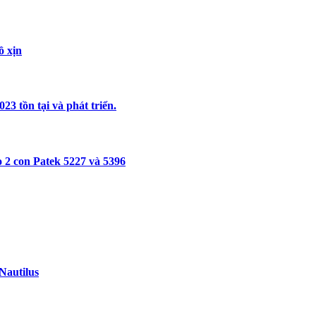
ồ xịn
3 tồn tại và phát triển.
 2 con Patek 5227 và 5396
Nautilus