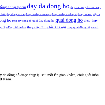
day da dong ho
đồng hồ tại tphcm
day da dong ho cao cap
 ban
day dong ho xin
dong ho nam
dây da
dong ho day da omega
dong ho day da thuy si
quai dong ho
ong ho
thay
quai day dong ho
shero
mua dây đồng hồ
thay dây đồng hồ ở hà nội
thay quai đồng hồ
ay dây đồng hồ kim loại
watch
 da đồng hồ được chụp lại sau mỗi lần giao khách, chúng tôi luôn
iệt Nam.