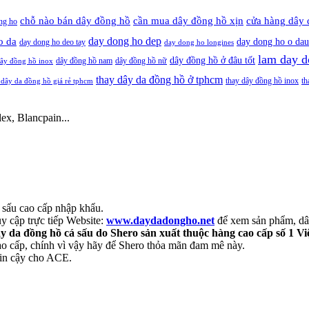
cần mua dây đồng hồ xịn
chỗ nào bán dây đồng hồ
cửa hàng dây 
ng ho
day dong ho dep
o da
day dong ho o dau
day dong ho deo tay
day dong ho longines
lam day d
dây đồng hồ ở đâu tốt
dây đồng hồ nam
dây đồng hồ nữ
ây đồng hồ inox
thay dây da đồng hồ ở tphcm
thay dây đồng hồ inox
th
 dây da đồng hồ giá rẻ tphcm
ex, Blancpain...
 sấu cao cấp nhập khẩu.
 cập trực tiếp Website:
www.daydadongho.net
để xem sản phẩm, dây
y da đồng hồ cá sấu do Shero sản xuất thuộc hàng cao cấp số 1 V
ao cấp, chính vì vậy hãy để Shero thỏa mãn đam mê này.
tin cậy cho ACE.