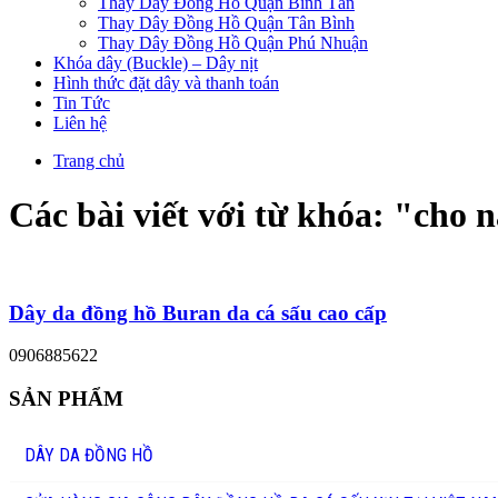
Thay Dây Đồng Hồ Quận Bình Tân
Thay Dây Đồng Hồ Quận Tân Bình
Thay Dây Đồng Hồ Quận Phú Nhuận
Khóa dây (Buckle) – Dây nịt
Hình thức đặt dây và thanh toán
Tin Tức
Liên hệ
Trang chủ
Các bài viết với từ khóa: "
cho n
Dây da đồng hồ Buran da cá sấu cao cấp
0906885622
SẢN PHẨM
DÂY DA ĐỒNG HỒ