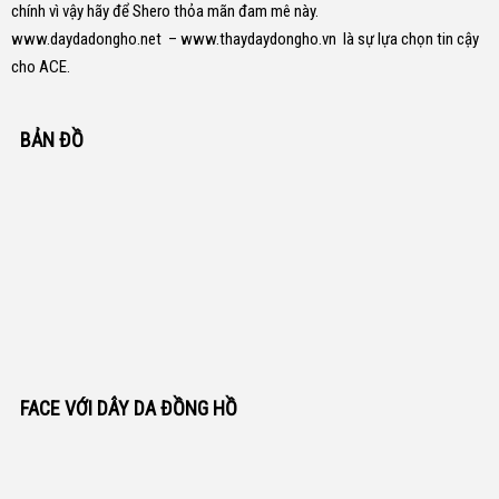
chính vì vậy hãy để Shero thỏa mãn đam mê này.
www.daydadongho.net
–
www.thaydaydongho.vn
là sự lựa chọn tin cậy
cho ACE.
BẢN ĐỒ
FACE VỚI DÂY DA ĐỒNG HỒ