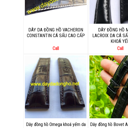
DÂY DA ĐỒNG HỒ VACHERON
DÂY ĐỒNG HỒ 
CONSTANTIN CÁ SẤU CAO CẤP
LACROIX DA CÁ S
KHOÁ YẾ
Call
Call
Dây đồng hồ Omega khoá yếm da
Dây đồng hồ Bovet 