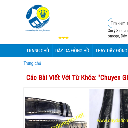
Gợi ý Search
omega, Dây đ
❤❤❤
TRANG CHỦ
DÂY DA ĐỒNG HỒ
THAY DÂY ĐỒNG
Trang chủ
Các Bài Viết Với Từ Khóa: "
Chuyen G