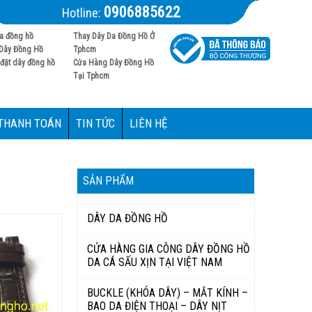
0906885622
Hotline:
a đồng hồ
Thay Dây Da Đồng Hồ Ở
Dây Đồng Hồ
Tphcm
đặt dây đồng hồ
Cửa Hàng Dây Đồng Hồ
Tại Tphcm
 THANH TOÁN
TIN TỨC
LIÊN HỆ
SẢN PHẨM
DÂY DA ĐỒNG HỒ
CỬA HÀNG GIA CÔNG DÂY ĐỒNG HỒ
DA CÁ SẤU XỊN TẠI VIỆT NAM
BUCKLE (KHÓA DÂY) – MẮT KÍNH –
BAO DA ĐIỆN THOẠI – DÂY NỊT