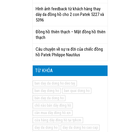
Hình ảnh feedback từ khách hàng thay
dây da đồng hồ cho 2 con Patek 5227 và
5396
Đồng hồ thiên thạch – Mặt đồng hồ thiên
thạch
Câu chuyện về sự ra đời của chiếc đồng
hồ Patek Philippe Nautilus
TỪ KHÓA
ban day da dong ho deo tay
ban day dong ho
ban quai dong ho
bán day da dong ho
chỗ nào bán dây đồng hồ
cần mua dây đồng hồ xịn
cửa hàng dây đồng hồ tại tphcm
day da dong ho
day da dong ho cao cap