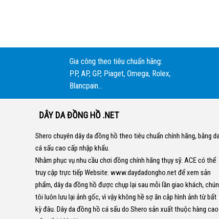
Gia công theo tiêu chuẩn hãng:
PP, AP, GP, Piaget, Omega, Rolex,
Blancpain...
DÂY DA ĐỒNG HỒ .NET
Shero chuyên dây da đồng hồ theo tiêu chuẩn chính hãng, bằng d
cá sấu cao cấp nhập khẩu.
Nhằm phục vụ nhu cầu chơi đồng chính hãng thụy sỹ. ACE có thể
truy cập trực tiếp Website:
www.daydadongho.net
để xem sản
phẩm, dây da đồng hồ được chụp lại sau mỗi lần giao khách, chú
tôi luôn lưu lại ảnh gốc, vì vậy không hề sợ ăn cắp hình ảnh từ bất
kỳ đâu.
Dây da đồng hồ cá sấu do Shero sản xuất thuộc hàng cao