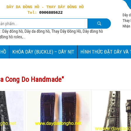
DÂY DA ĐỒNG HỒ - THAY DÂY ĐỒNG HỒ
Tel:
0906885622
Dây d
Thay 
Nhận 
 : Dây đông hồ, Dây da đồng hồ, Thay Dây Đồng Hồ, Dây đồng hồ
ồng hồ rolex,...
 HỒ
KHÓA DÂY (BUCKLE) – DÂY NỊT
HÌNH THỨC ĐẶT DÂY VÀ
ia Cong Do Handmade
"