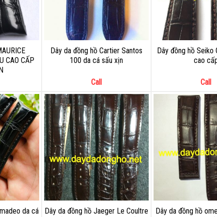
MAURICE
Dây da đồng hồ Cartier Santos
Dây đồng hồ Seiko 
ẤU CAO CẤP
100 da cá sấu xịn
cao cấ
N
Call
Call
Amadeo da cá
Dây da đồng hồ Jaeger Le Coultre
Dây da đồng hồ ome