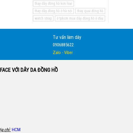
thay dây đồng hồ kim loại
thay dây đồng hồ ở hà nội
thay quai đồng hồ
watch strap
ở tphcm mua dây đồng hồ ở đâu
Tư vấn làm dây
0906885622
Zalo - Viber
FACE VỚI DÂY DA ĐỒNG HỒ
ịa chỉ:
HCM