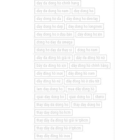
day da dong ho chinh hang
day da dong ho nam
day dong ho
day dong ho da
day dong ho deo tay
day dong ho dep
day dong ho longines
day dong ho o dau ban
day dong ho xin
dong ho day da omega
dong ho day da thuy si
dong ho nam
dây da đồng hồ giá rẻ
dây da đồng hồ nữ
Dây da đồng hồ xịn
dây đồng hồ chính hãng
dây đồng hồ inox
dây đồng hồ nam
dây đồng hồ nữ
dây đồng hồ ở đâu tốt
lam day dong ho
mua dây đồng hồ
quai day dong ho
quai dong ho
shero
thay day da dong ho
thay day dong ho
thay day dong ho hcm
thay dây da đồng hồ giá rẻ tphcm
thay dây da đồng hồ ở tphcm
thay dây đồng hồ inox