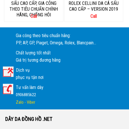
SẤU CAO CẤP, GIA CÔNG
ROLEX CELLINI DA CÁ SẤU
THEO TIÊU CHUẨN CHÍNH
CAO CẤP – VERSION 2019
HÃNG, CHỐNG HÔI
Call
Call
Gia công theo tiêu chuẩn hãng:
PP, AP, GP, Piaget, Omega, Rolex, Blancpain...
Chất lượng tốt nhất
Giá trị tương đương hãng
Dịch vụ
phục vụ tận nơi
Tư vấn làm dây
0906885622
Zalo - Viber
DÂY DA ĐỒNG HỒ .NET