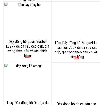
chính hãng
Dây đồng hồ Louis Vuitton
Làm Dây đồng hồ Breguet La
LV277 da cá sấu cao cấp, gia
Tradition 7057 da cá sấu cao
công theo tiêu chuẩn chính
cấp, gia công theo tiêu chuẩn
hãng
Call
chính hãng
Call
Thay Dây đông hồ Omega da
Dây đồng hồ da cá sấu cao