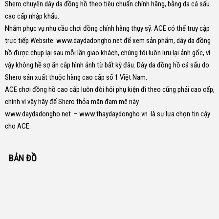
Shero chuyên dây da đồng hồ theo tiêu chuẩn chính hãng, bằng da cá sấu
cao cấp nhập khẩu.
Nhằm phục vụ nhu cầu chơi đồng chính hãng thụy sỹ. ACE có thể truy cập
trực tiếp Website:
www.daydadongho.net
để xem sản phẩm, dây da đồng
hồ được chụp lại sau mỗi lần giao khách, chúng tôi luôn lưu lại ảnh gốc, vì
vậy không hề sợ ăn cắp hình ảnh từ bất kỳ đâu.
Dây da đồng hồ cá sấu do
Shero sản xuất thuộc hàng cao cấp số 1 Việt Nam.
ACE chơi đồng hồ cao cấp luôn đòi hỏi phụ kiện đi theo cũng phải cao cấp,
chính vì vậy hãy để Shero thỏa mãn đam mê này.
www.daydadongho.net
–
www.thaydaydongho.vn
là sự lựa chọn tin cậy
cho ACE.
BẢN ĐỒ