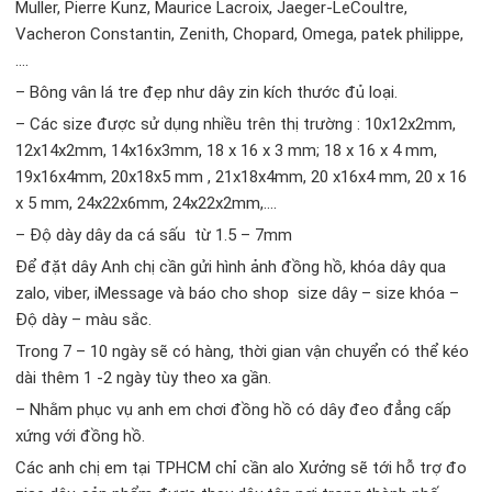
Muller, Pierre Kunz, Maurice Lacroix, Jaeger-LeCoultre,
Vacheron Constantin, Zenith, Chopard, Omega, patek philippe,
….
– Bông vân lá tre đẹp như dây zin kích thước đủ loại.
– Các size được sử dụng nhiều trên thị trường : 10x12x2mm,
12x14x2mm, 14x16x3mm, 18 x 16 x 3 mm; 18 x 16 x 4 mm,
19x16x4mm, 20x18x5 mm , 21x18x4mm, 20 x16x4 mm, 20 x 16
x 5 mm, 24x22x6mm, 24x22x2mm,….
– Độ dày dây da cá sấu từ 1.5 – 7mm
Để đặt dây Anh chị cần gửi hình ảnh đồng hồ, khóa dây qua
zalo, viber, iMessage và báo cho shop size dây – size khóa –
Độ dày – màu sắc.
Trong 7 – 10 ngày sẽ có hàng, thời gian vận chuyển có thể kéo
dài thêm 1 -2 ngày tùy theo xa gần.
– Nhằm phục vụ anh em chơi đồng hồ có dây đeo đẳng cấp
xứng với đồng hồ.
Các anh chị em tại TPHCM chỉ cần alo Xưởng sẽ tới hỗ trợ đo