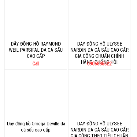
DÂY ĐỒNG HỒ RAYMOND
DÂY ĐỒNG HỒ ULYSSE
WEIL PARSIFAL DA CÁ SẤU
NARDIN DA CÁ SẤU CAO CẤP,
CAO CẤP
GIA CÔNG CHUẨN CHÍNH
HÃNG, CHỐNG HÔI.
Call
0906885622
Dây đồng hồ Omega Deville da
DÂY ĐỒNG HỒ ULYSSE
cá sấu cao cấp
NARDIN DA CÁ SẤU CAO CẤP,
GIA CÔNG THEO TIÊU CHUẨN