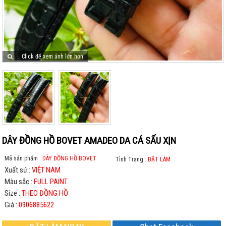
Click để xem ảnh lớn hơn
DÂY ĐỒNG HỒ BOVET AMADEO DA CÁ SẤU XỊN
Mã sản phẩm :
DÂY ĐỒNG HỒ BOVET
Tình Trạng :
ĐẶT LÀM
Xuất sứ :
VIỆT NAM
Màu sắc :
FULL PAINT
Size :
THEO ĐỒNG HỒ
Giá :
0906885622