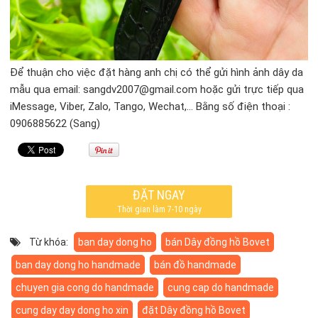
Để thuận cho việc đặt hàng anh chị có thể gửi hình ảnh dây da
mẫu qua email: sangdv2007@gmail.com hoặc gửi trực tiếp qua
iMessage, Viber, Zalo, Tango, Wechat,… Bằng số điện thoại :
0906885622 (Sang)
ĐẶT NGAY
Thời gian làm 7-10 ngày
Từ khóa:
ban day dong ho
bán Dây đồng hồ Bovet
ban day dong ho handmade
bán đồ handmade
chuyen gia cong do handmade
cung cap do handmade
cung day day dong ho xin
đặt Dây đồng hồ Bovet