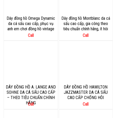
Dây đồng hồ Omega Dynamic
Dây đồng hồ Montblanc da cá
da cá sấu cao cấp, phục vụ
sấu cao cấp, gia công theo
anh em chơi đồng hồ vintage
tiêu chuẩn chính hãng, ít hôi
Call
Call
DÂY ĐỒNG HỒ A. LANGE AND
DÂY ĐỒNG HỒ HAMILTON
SOHNE DA CÁ SẤU CAO CẤP
JAZZMASTER DA CÁ SẤU
– THEO TIÊU CHUẨN CHÍNH
CAO CẤP CHỐNG HÔI
HÃNG
Call
Call