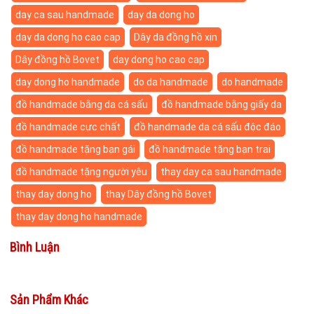
day ca sau handmade
day da dong ho
day da dong ho cao cap
Dây da đồng hồ xịn
Dây đồng hồ Bovet
day dong ho cao cap
day dong ho handmade
do da handmade
do handmade
đồ handmade bằng da cá sấu
đồ handmade bằng giấy da
đồ handmade cực chất
đồ handmade da cá sấu độc đáo
đồ handmade tặng bạn gái
đồ handmade tặng bạn trai
đồ handmade tặng người yêu
thay day ca sau handmade
thay day dong ho
thay Dây đồng hồ Bovet
thay day dong ho handmade
Bình Luận
Sản Phẩm Khác