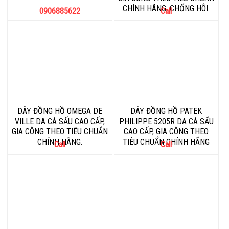
CHÍNH HÃNG, CHỐNG HÔI.
0906885622
Call
DÂY ĐỒNG HỒ OMEGA DE
DÂY ĐỒNG HỒ PATEK
VILLE DA CÁ SẤU CAO CẤP,
PHILIPPE 5205R DA CÁ SẤU
GIA CÔNG THEO TIÊU CHUẨN
CAO CẤP, GIA CÔNG THEO
CHÍNH HÃNG.
TIÊU CHUẨN CHÍNH HÃNG
Call
Call