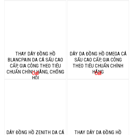
THAY DÂY ĐỒNG HỒ
DÂY DA ĐỒNG HỒ OMEGA CÁ
BLANCPAIN DA CÁ SẤU CAO
SẤU CAO CẤP, GIA CÔNG
CẤP, GIA CÔNG THEO TIÊU
THEO TIÊU CHUẨN CHÍNH
CHUẨN CHÍNH HÃNG, CHỐNG
HÃNG
Call
Call
HÔI
DÂY ĐỒNG HỒ ZENITH DA CÁ
THAY DÂY DA ĐỒNG HỒ