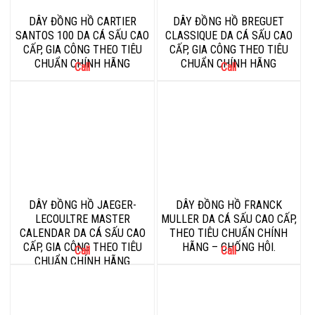
DÂY ĐỒNG HỒ CARTIER
DÂY ĐỒNG HỒ BREGUET
SANTOS 100 DA CÁ SẤU CAO
CLASSIQUE DA CÁ SẤU CAO
CẤP, GIA CÔNG THEO TIÊU
CẤP, GIA CÔNG THEO TIÊU
CHUẨN CHÍNH HÃNG
CHUẨN CHÍNH HÃNG
Call
Call
DÂY ĐỒNG HỒ JAEGER-
DÂY ĐỒNG HỒ FRANCK
LECOULTRE MASTER
MULLER DA CÁ SẤU CAO CẤP,
CALENDAR DA CÁ SẤU CAO
THEO TIÊU CHUẨN CHÍNH
CẤP, GIA CÔNG THEO TIÊU
HÃNG – CHỐNG HÔI.
Call
Call
CHUẨN CHÍNH HÃNG