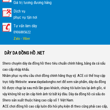
Giá trị tương đương hãng
Dịch vụ
phục vụ tận nơi
Tư vấn làm dây
0906885622
Zalo - Viber
DÂY DA ĐỒNG HỒ .NET
Shero chuyên dây da đồng hồ theo tiêu chuẩn chính hãng, bằng da cá sấu
cao cấp nhập khẩu.
Nhằm phục vụ nhu cầu chơi đồng chính hãng thụy sỹ. ACE có thể truy cập
trực tiếp Website:
www.daydadongho.net
để xem sản phẩm, dây da đồng
hồ được chụp lại sau mỗi lần giao khách, chúng tôi luôn lưu lại ảnh gốc, vì
vậy không hề sợ ăn cắp hình ảnh từ bất kỳ đâu.
Dây da đồng hồ cá sấu do
Shero sản xuất thuộc hàng cao cấp số 1 Việt Nam.
ACE chơi đồng hồ cao cấp luôn đòi hỏi phụ kiện đi theo cũng phải cao cấp,