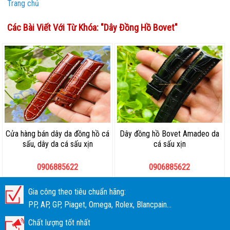
Trang chủ
Các Bài Viết Với Từ Khóa: "
Dây Đồng Hồ Bovet
"
Cửa hàng bán dây da đồng hồ cá
Dây đồng hồ Bovet Amadeo da
sấu, dây da cá sấu xịn
cá sấu xịn
0906885622
0906885622
Gia công theo tiêu chuẩn hãng:
PP, AP, GP, Piaget, Omega, Rolex, Blancpain...
Chất lượng tốt nhất