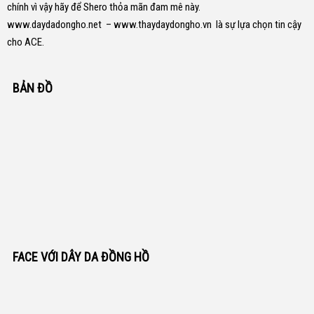
chính vì vậy hãy để Shero thỏa mãn đam mê này.
www.daydadongho.net
–
www.thaydaydongho.vn
là sự lựa chọn tin cậy
cho ACE.
BẢN ĐỒ
FACE VỚI DÂY DA ĐỒNG HỒ