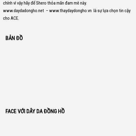
chính vì vậy hãy để Shero thỏa mãn đam mê này.
www.daydadongho.net
–
www.thaydaydongho.vn
là sự lựa chọn tin cậy
cho ACE.
BẢN ĐỒ
FACE VỚI DÂY DA ĐỒNG HỒ