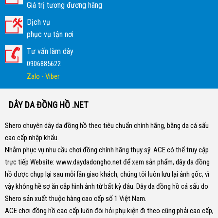
Giá trị tương đương hãng
Dịch vụ
phục vụ tận nơi
Tư vấn làm dây
0906885622
Zalo - Viber
DÂY DA ĐỒNG HỒ .NET
Shero chuyên dây da đồng hồ theo tiêu chuẩn chính hãng, bằng da cá sấu
cao cấp nhập khẩu.
Nhằm phục vụ nhu cầu chơi đồng chính hãng thụy sỹ. ACE có thể truy cập
trực tiếp Website:
www.daydadongho.net
để xem sản phẩm, dây da đồng
hồ được chụp lại sau mỗi lần giao khách, chúng tôi luôn lưu lại ảnh gốc, vì
vậy không hề sợ ăn cắp hình ảnh từ bất kỳ đâu.
Dây da đồng hồ cá sấu do
Shero sản xuất thuộc hàng cao cấp số 1 Việt Nam.
ACE chơi đồng hồ cao cấp luôn đòi hỏi phụ kiện đi theo cũng phải cao cấp,