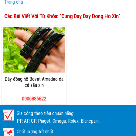
Trang chủ
Các Bài Viết Với Từ Khóa: "
Cung Day Day Dong Ho Xin
"
Dây đồng hồ Bovet Amadeo da
cá sấu xịn
0906885622
Gia công theo tiêu chuẩn hãng:
PP, AP, GP, Piaget, Omega, Rolex, Blancpain...
Chất lượng tốt nhất