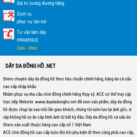
Giá trị tương đương hãng
Dịch vụ
phục vụ tận nơi
Tư vấn làm dây
0906885622
Zalo - Viber
DÂY DA ĐỒNG HỒ .NET
Shero chuyên dây da đồng hồ theo tiêu chuẩn chính hãng, bằng da cá sấu
cao cấp nhập khẩu.
Nhằm phục vụ nhu cầu chơi đồng chính hãng thụy sỹ. ACE có thể truy cập
trực tiếp Website:
www.daydadongho.net
để xem sản phẩm, dây da đồng
hồ được chụp lại sau mỗi lần giao khách, chúng tôi luôn lưu lại ảnh gốc, vì
vậy không hề sợ ăn cắp hình ảnh từ bất kỳ đâu.
Dây da đồng hồ cá sấu do
Shero sản xuất thuộc hàng cao cấp số 1 Việt Nam.
ACE chơi đồng hồ cao cấp luôn đòi hỏi phụ kiện đi theo cũng phải cao cấp,