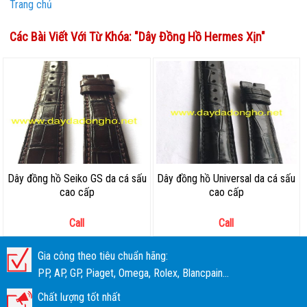
Trang chủ
Các Bài Viết Với Từ Khóa: "
Dây Đồng Hồ Hermes Xịn
"
Dây đồng hồ Seiko GS da cá sấu
Dây đồng hồ Universal da cá sấu
cao cấp
cao cấp
Call
Call
Gia công theo tiêu chuẩn hãng:
PP, AP, GP, Piaget, Omega, Rolex, Blancpain...
Chất lượng tốt nhất