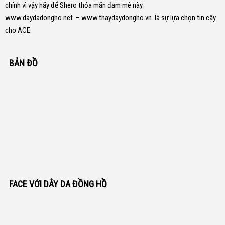
chính vì vậy hãy để Shero thỏa mãn đam mê này.
www.daydadongho.net
–
www.thaydaydongho.vn
là sự lựa chọn tin cậy
cho ACE.
BẢN ĐỒ
FACE VỚI DÂY DA ĐỒNG HỒ