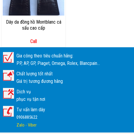
Dây da đồng hồ Montblanc cá
sấu cao cấp
Call
Gia công theo tiêu chuẩn hãng:
PP, AP, GP, Piaget, Omega, Rolex, Blancpain...
Chất lượng tốt nhất
Giá trị tương đương hãng
Dịch vụ
phục vụ tận nơi
Tư vấn làm dây
0906885622
Zalo - Viber