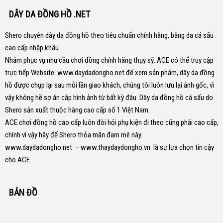
DÂY DA ĐỒNG HỒ .NET
Shero chuyên dây da đồng hồ theo tiêu chuẩn chính hãng, bằng da cá sấu
cao cấp nhập khẩu.
Nhằm phục vụ nhu cầu chơi đồng chính hãng thụy sỹ. ACE có thể truy cập
trực tiếp Website:
www.daydadongho.net
để xem sản phẩm, dây da đồng
hồ được chụp lại sau mỗi lần giao khách, chúng tôi luôn lưu lại ảnh gốc, vì
vậy không hề sợ ăn cắp hình ảnh từ bất kỳ đâu.
Dây da đồng hồ cá sấu do
Shero sản xuất thuộc hàng cao cấp số 1 Việt Nam.
ACE chơi đồng hồ cao cấp luôn đòi hỏi phụ kiện đi theo cũng phải cao cấp,
chính vì vậy hãy để Shero thỏa mãn đam mê này.
www.daydadongho.net
–
www.thaydaydongho.vn
là sự lựa chọn tin cậy
cho ACE.
BẢN ĐỒ