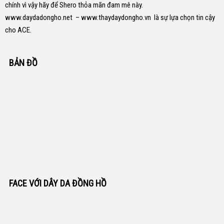
chính vì vậy hãy để Shero thỏa mãn đam mê này.
www.daydadongho.net
–
www.thaydaydongho.vn
là sự lựa chọn tin cậy
cho ACE.
BẢN ĐỒ
FACE VỚI DÂY DA ĐỒNG HỒ