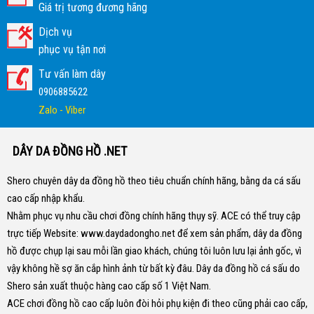
Giá trị tương đương hãng
Dịch vụ
phục vụ tận nơi
Tư vấn làm dây
0906885622
Zalo - Viber
DÂY DA ĐỒNG HỒ .NET
Shero chuyên dây da đồng hồ theo tiêu chuẩn chính hãng, bằng da cá sấu
cao cấp nhập khẩu.
Nhằm phục vụ nhu cầu chơi đồng chính hãng thụy sỹ. ACE có thể truy cập
trực tiếp Website:
www.daydadongho.net
để xem sản phẩm, dây da đồng
hồ được chụp lại sau mỗi lần giao khách, chúng tôi luôn lưu lại ảnh gốc, vì
vậy không hề sợ ăn cắp hình ảnh từ bất kỳ đâu.
Dây da đồng hồ cá sấu do
Shero sản xuất thuộc hàng cao cấp số 1 Việt Nam.
ACE chơi đồng hồ cao cấp luôn đòi hỏi phụ kiện đi theo cũng phải cao cấp,