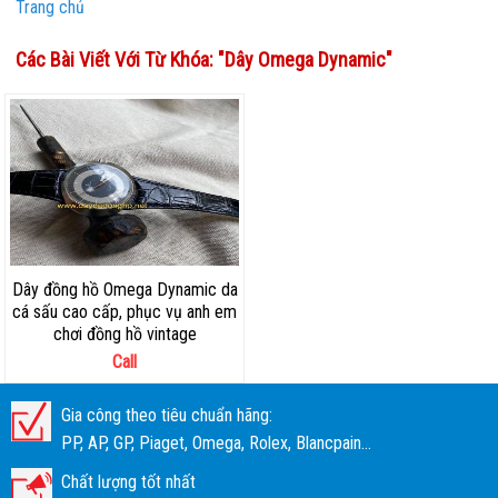
Trang chủ
Các Bài Viết Với Từ Khóa: "
Dây Omega Dynamic
"
Dây đồng hồ Omega Dynamic da
cá sấu cao cấp, phục vụ anh em
chơi đồng hồ vintage
Call
Gia công theo tiêu chuẩn hãng:
PP, AP, GP, Piaget, Omega, Rolex, Blancpain...
Chất lượng tốt nhất