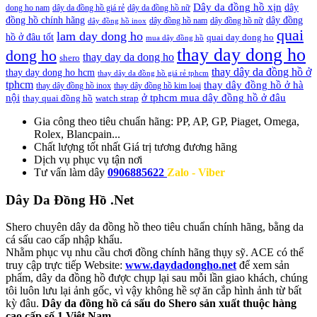
Dây da đồng hồ xịn
dây
dong ho nam
dây da đồng hồ giá rẻ
dây da đồng hồ nữ
đồng hồ chính hãng
dây đồng
dây đồng hồ nam
dây đồng hồ nữ
dây đồng hồ inox
quai
lam day dong ho
hồ ở đâu tốt
quai day dong ho
mua dây đồng hồ
thay day dong ho
dong ho
thay day da dong ho
shero
thay dây da đồng hồ ở
thay day dong ho hcm
thay dây da đồng hồ giá rẻ tphcm
tphcm
thay dây đồng hồ ở hà
thay dây đồng hồ inox
thay dây đồng hồ kim loại
nội
ở tphcm mua dây đồng hồ ở đâu
thay quai đồng hồ
watch strap
Gia công theo tiêu chuẩn hãng:
PP, AP, GP, Piaget, Omega,
Rolex, Blancpain...
Chất lượng tốt nhất
Giá trị tương đương hãng
Dịch vụ
phục vụ tận nơi
Tư vấn làm dây
0906885622
Zalo - Viber
Dây Da Đồng Hồ .Net
Shero chuyên dây da đồng hồ theo tiêu chuẩn chính hãng, bằng da
cá sấu cao cấp nhập khẩu.
Nhằm phục vụ nhu cầu chơi đồng chính hãng thụy sỹ. ACE có thể
truy cập trực tiếp Website:
www.daydadongho.net
để xem sản
phẩm, dây da đồng hồ được chụp lại sau mỗi lần giao khách, chúng
tôi luôn lưu lại ảnh gốc, vì vậy không hề sợ ăn cắp hình ảnh từ bất
kỳ đâu.
Dây da đồng hồ cá sấu do Shero sản xuất thuộc hàng
cao cấp số 1 Việt Nam.