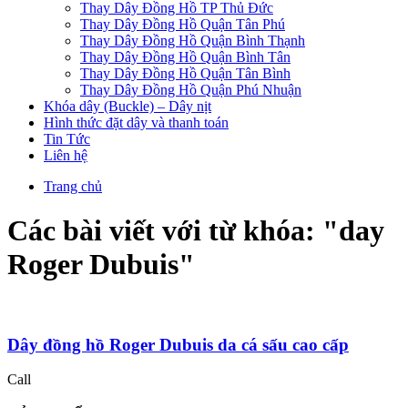
Thay Dây Đồng Hồ TP Thủ Đức
Thay Dây Đồng Hồ Quận Tân Phú
Thay Dây Đồng Hồ Quận Bình Thạnh
Thay Dây Đồng Hồ Quận Bình Tân
Thay Dây Đồng Hồ Quận Tân Bình
Thay Dây Đồng Hồ Quận Phú Nhuận
Khóa dây (Buckle) – Dây nịt
Hình thức đặt dây và thanh toán
Tin Tức
Liên hệ
Trang chủ
Các bài viết với từ khóa: "
day
Roger Dubuis
"
Dây đồng hồ Roger Dubuis da cá sấu cao cấp
Call