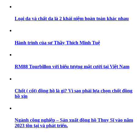
Loại da và chất da là 2 khái niệm hoàn toàn khác nhau
Hành trình của sư Thầy Thích Minh Tuệ
RM88 Tourbillon với biểu tượng mặt cười tại Việt Nam
Chốt ( cốt) đồng hồ là gì? Vì sao phải lựa chọn chốt đồng
hồ xịn
Ngành công nghiệp – Sản xuất đồng hồ Thụy Sĩ vào năm
2023 tồn tại và phát triển.