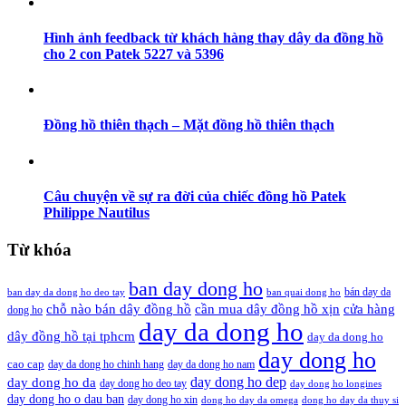
Hình ảnh feedback từ khách hàng thay dây da đồng hồ
cho 2 con Patek 5227 và 5396
Đồng hồ thiên thạch – Mặt đồng hồ thiên thạch
Câu chuyện về sự ra đời của chiếc đồng hồ Patek
Philippe Nautilus
Từ khóa
ban day dong ho
bán day da
ban day da dong ho deo tay
ban quai dong ho
cần mua dây đồng hồ xịn
chỗ nào bán dây đồng hồ
cửa hàng
dong ho
day da dong ho
dây đồng hồ tại tphcm
day da dong ho
day dong ho
cao cap
day da dong ho chinh hang
day da dong ho nam
day dong ho dep
day dong ho da
day dong ho deo tay
day dong ho longines
day dong ho o dau ban
day dong ho xin
dong ho day da omega
dong ho day da thuy si