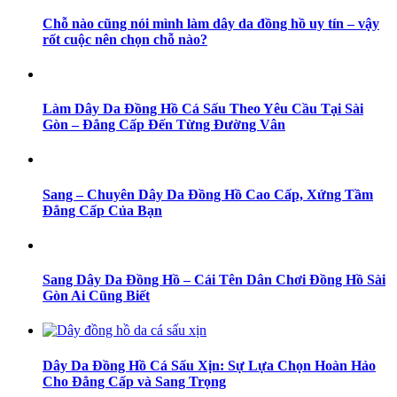
Chỗ nào cũng nói mình làm dây da đồng hồ uy tín – vậy
rốt cuộc nên chọn chỗ nào?
Làm Dây Da Đồng Hồ Cá Sấu Theo Yêu Cầu Tại Sài
Gòn – Đẳng Cấp Đến Từng Đường Vân
Sang – Chuyên Dây Da Đồng Hồ Cao Cấp, Xứng Tầm
Đẳng Cấp Của Bạn
Sang Dây Da Đồng Hồ – Cái Tên Dân Chơi Đồng Hồ Sài
Gòn Ai Cũng Biết
Dây Da Đồng Hồ Cá Sấu Xịn: Sự Lựa Chọn Hoàn Hảo
Cho Đẳng Cấp và Sang Trọng