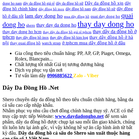
Dây da đồng hồ xịn
dây
dong ho nam
dây da đồng hồ giá rẻ
dây da đồng hồ nữ
đồng hồ chính hãng
dây đồng
dây đồng hồ nam
dây đồng hồ nữ
dây đồng hồ inox
quai
lam day dong ho
hồ ở đâu tốt
quai day dong ho
mua dây đồng hồ
thay day dong ho
dong ho
thay day da dong ho
shero
thay dây da đồng hồ ở
thay day dong ho hcm
thay dây da đồng hồ giá rẻ tphcm
tphcm
thay dây đồng hồ ở hà
thay dây đồng hồ inox
thay dây đồng hồ kim loại
nội
ở tphcm mua dây đồng hồ ở đâu
thay quai đồng hồ
watch strap
Gia công theo tiêu chuẩn hãng:
PP, AP, GP, Piaget, Omega,
Rolex, Blancpain...
Chất lượng tốt nhất
Giá trị tương đương hãng
Dịch vụ
phục vụ tận nơi
Tư vấn làm dây
0906885622
Zalo - Viber
Dây Da Đồng Hồ .Net
Shero chuyên dây da đồng hồ theo tiêu chuẩn chính hãng, bằng da
cá sấu cao cấp nhập khẩu.
Nhằm phục vụ nhu cầu chơi đồng chính hãng thụy sỹ. ACE có thể
truy cập trực tiếp Website:
www.daydadongho.net
để xem sản
phẩm, dây da đồng hồ được chụp lại sau mỗi lần giao khách, chúng
tôi luôn lưu lại ảnh gốc, vì vậy không hề sợ ăn cắp hình ảnh từ bất
kỳ đâu.
Dây da đồng hồ cá sấu do Shero sản xuất thuộc hàng
cao cấp số 1 Việt Nam.