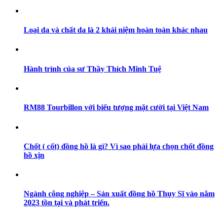
Loại da và chất da là 2 khái niệm hoàn toàn khác nhau
Hành trình của sư Thầy Thích Minh Tuệ
RM88 Tourbillon với biểu tượng mặt cười tại Việt Nam
Chốt ( cốt) đồng hồ là gì? Vì sao phải lựa chọn chốt đồng
hồ xịn
Ngành công nghiệp – Sản xuất đồng hồ Thụy Sĩ vào năm
2023 tồn tại và phát triển.