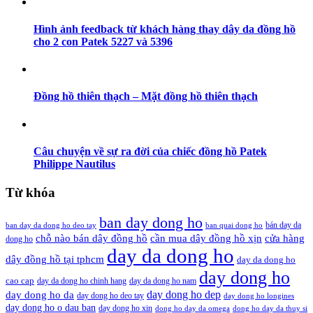
Hình ảnh feedback từ khách hàng thay dây da đồng hồ
cho 2 con Patek 5227 và 5396
Đồng hồ thiên thạch – Mặt đồng hồ thiên thạch
Câu chuyện về sự ra đời của chiếc đồng hồ Patek
Philippe Nautilus
Từ khóa
ban day dong ho
bán day da
ban day da dong ho deo tay
ban quai dong ho
cần mua dây đồng hồ xịn
chỗ nào bán dây đồng hồ
cửa hàng
dong ho
day da dong ho
dây đồng hồ tại tphcm
day da dong ho
day dong ho
cao cap
day da dong ho chinh hang
day da dong ho nam
day dong ho dep
day dong ho da
day dong ho deo tay
day dong ho longines
day dong ho o dau ban
day dong ho xin
dong ho day da omega
dong ho day da thuy si