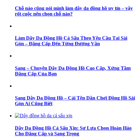
Chỗ nào cũng nói mình làm dây da đồng hồ uy tín – vậy
rốt cuộc nên chọn chỗ nào?
Làm Dây Da Đồng Hồ Cá Sấu Theo Yêu Cầu Tại Sài
Gòn – Đẳng Cấp Đến Từng Đường Vân
Sang – Chuyên Dây Da Đồng Hồ Cao Cấp, Xứng Tầm
Đẳng Cấp Của Bạn
Sang Dây Da Đồng Hồ – Cái Tên Dân Chơi Đồng Hồ Sài
Gòn Ai Cũng Biết
Dây Da Đồng Hồ Cá Sấu Xịn: Sự Lựa Chọn Hoàn Hảo
Cho Đẳng Cấp và Sang Trọng